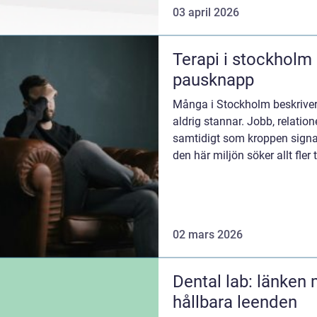
03 april 2026
Terapi i stockholm när livet behöver en
pausknapp
Många i Stockholm beskrive
aldrig stannar. Jobb, relatione
samtidigt som kroppen signale
den här miljön söker allt fler
...
02 mars 2026
Dental lab: länken 
hållbara leenden