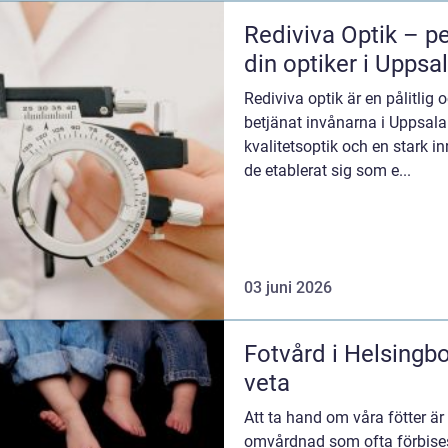
Rediviva Optik – p
din optiker i Uppsa
Rediviva optik är en pålitlig
betjänat invånarna i Uppsala 
kvalitetsoptik och en stark in
de etablerat sig som e...
03 juni 2026
Fotvård i Helsingbo
veta
Att ta hand om våra fötter är
omvårdnad som ofta förbises