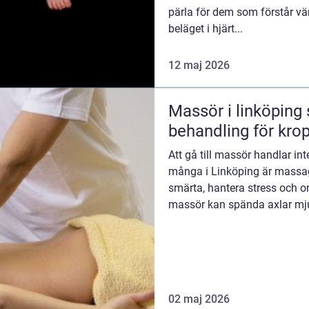
pärla för dem som förstår vär
beläget i hjärt...
12 maj 2026
Massör i linköping så hittar du rätt
behandling för krop
Att gå till massör handlar in
många i Linköping är massage
smärta, hantera stress och o
massör kan spända axlar mju
kroppen kännas både ...
02 maj 2026