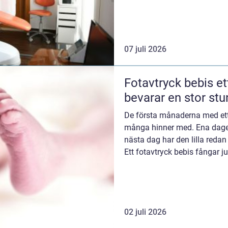
längtan efter e...
07 juli 2026
Fotavtryck bebis ett litet avtryck som
bevarar en stor st
De första månaderna med ett 
många hinner med. Ena dagen
nästa dag har den lilla redan
Ett fotavtryck bebis fångar j
gör den konkr...
02 juli 2026