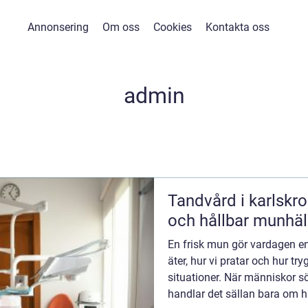
Annonsering
Om oss
Cookies
Kontakta oss
admin
Tandvård i karlskrona så får du en
och hållbar munhä
En frisk mun gör vardagen en
äter, hur vi pratar och hur tr
situationer. När människor s
handlar det sällan bara om hå