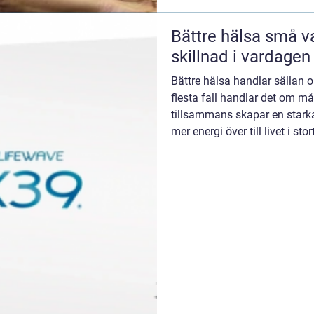
Bättre hälsa små val som gör stor
skillnad i vardagen
Bättre hälsa handlar sällan 
flesta fall handlar det om 
tillsammans skapar en starka
mer energi över till livet i st
och ljusm...