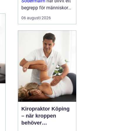
Södermalm
har blivit ett
begrepp för människor
som söker en mer
06 augusti 2026
fördjupad form av
samtalsterapi där både
psykologiska och
existentiella frågor f...
Kiropraktor Köping
– när kroppen
behöver
professionell hjälp