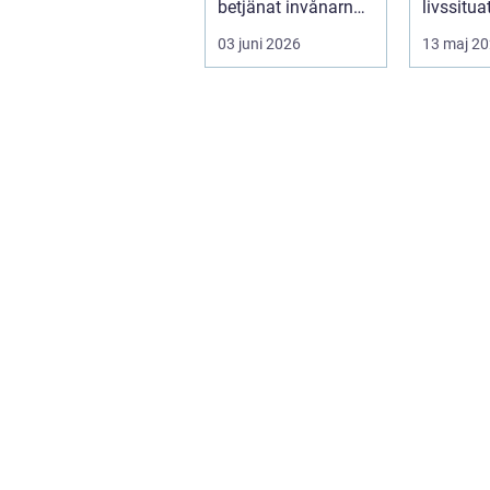
betjänat invånarna
livssitua
i...
handlar 
03 juni 2026
13 maj 2
om alkoh
narkoti...