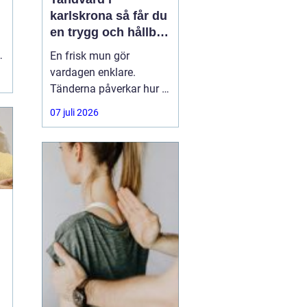
karlskrona så får du
en trygg och hållbar
munhälsa
En frisk mun gör
r
vardagen enklare.
Tänderna påverkar hur vi
äter, hur vi pratar och hur
07 juli 2026
trygga vi känner oss i
sociala situationer. När
människor söker
efter
tandvård Karlskrona
handlar
h