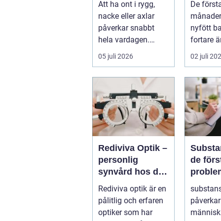
Att ha ont i rygg,
De först
hjälp
nacke eller axlar
månader
påverkar snabbt
nyfött b
hela vardagen.
fortare 
Sömn, arbete,
hinner m
05 juli 2026
02 juli 20
träning och humör
dagen r
...
foten i...
Rediviva Optik –
Substa
personlig
de förstå
synvård hos din
proble
optiker i
vägen 
Rediviva optik är en
substan
Uppsala
pålitlig och erfaren
påverkar
optiker som har
människ