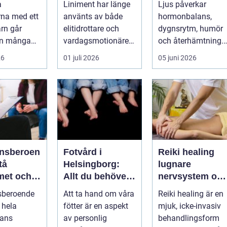
a
Liniment har länge
Ljus påverkar
tänka på
mer hållbart
na med ett
använts av både
hormonbalans,
välbefinnande
arn går
elitidrottare och
dygnsrytm, humör
än många
vardagsmotionärer
och återhämtning.
ed. Ena
för...
Under senare år ha
26
01 juli 2026
05 juni 2026
yms hela
en ny typ av prod...
nsberoen
Fotvård i
Reiki healing
Helsingborg:
lugnare
met och
Allt du behöver
nervsystem oc
vidare
veta
djupare
sberoende
Att ta hand om våra
Reiki healing är en
återhämtning
 hela
fötter är en aspekt
mjuk, icke-invasiv
ans
av personlig
behandlingsform