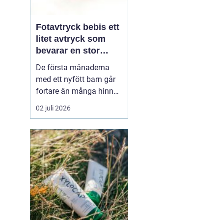
Fotavtryck bebis ett
litet avtryck som
bevarar en stor
stund
De första månaderna
med ett nyfött barn går
fortare än många hinner
med. Ena dagen ryms
02 juli 2026
hela foten i handflatan,
nästa dag har den lilla
redan vuxit ur sina första
pyjamasar.
Ett fotavtryck
bebis fångar
just den d...