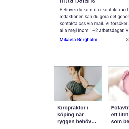
hitta balans
Behöver du komma i kontakt med
redaktionen kan du göra det geno
kontakta oss via mail. Vi försöker
alla mejl inom 1–2 arbetsdagar. V
välkomnar kritik, beröm och allm
Mikaela Bergholm
3
kommentarer till innehållet på vår 
Kiropraktor i
Fotavt
köping när
ett lite
ryggen behöver
som be
professionell
stor st