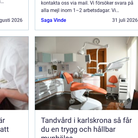
i
kontakta oss via mail. Vi försöker svara på
änna
alla mejl inom 1–2 arbetsdagar. Vi
sida.
välkomnar kritik, beröm och allmänna
gusti 2026
Saga Vinde
31 juli 2026
kommentarer till innehållet på vår sida.
Tandvård i karlskrona så får
att
du en trygg och hållbar