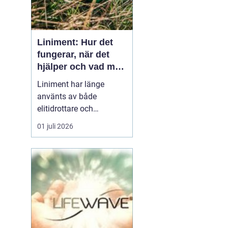
Liniment: Hur det
fungerar, när det
hjälper och vad man
bör tänka på
Liniment har länge
använts av både
elitidrottare och
vardagsmotionärer för
01 juli 2026
att lindra värk, stelhet
och muskelsmärta. Men
hur fungerar dessa
krämer egentligen, vad
innehåller de och när
passar de b&...