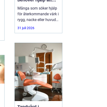
behöver hjälp att
hitta balans
Många som söker hjälp
för återkommande värk i
rygg, nacke eller huvud
har redan provat både
31 juli 2026
träning, vila och
smärtstillande utan att
besvären släpper. Där
någonstans uppstår ofta
intresset för osteopati.
Tandvård i