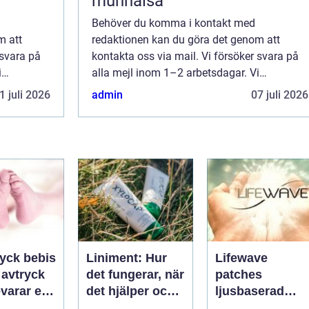
munhälsa
Behöver du komma i kontakt med
m att
redaktionen kan du göra det genom att
 svara på
kontakta oss via mail. Vi försöker svara på
i
alla mejl inom 1–2 arbetsdagar. Vi
änna
välkomnar kritik, beröm och allmänna
1 juli 2026
admin
07 juli 2026
sida.
kommentarer till innehållet på vår sida.
ryck bebis
Liniment: Hur
Lifewave
t avtryck
det fungerar, när
patches
varar en
det hjälper och
ljusbaserad
und
vad man bör
teknik för ett