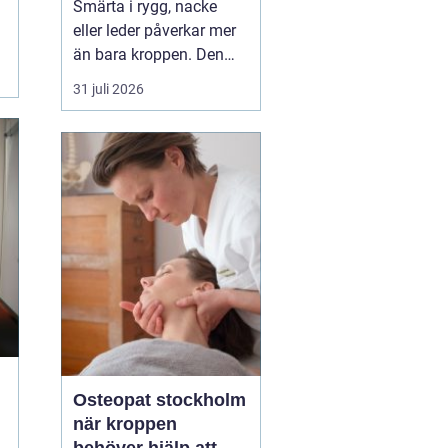
Smärta i rygg, nacke
eller leder påverkar mer
än bara kroppen. Den
kan störa sömnen, göra
31 juli 2026
det svårt att koncentrera
sig och sätta stopp för
sådant som arbete,
träning och vardagliga
sysslor. M...
Osteopat stockholm
när kroppen