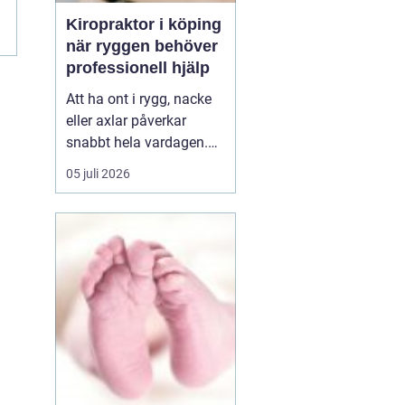
Kiropraktor i köping
när ryggen behöver
professionell hjälp
Att ha ont i rygg, nacke
eller axlar påverkar
snabbt hela vardagen.
Sömn, arbete, träning
05 juli 2026
och humör hänger ihop
med hur kroppen mår.
Många i Köping söker
därför en kiropraktor
Köping när värken inte
längre går över av sig
själv, eller när
återkommand...