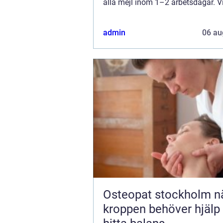
alla mejl inom 1–2 arbetsdagar. V
välkomnar kritik, beröm och allm
kommentarer till innehållet på vår 
admin
06 au
Osteopat stockholm när
kroppen behöver hjälp 