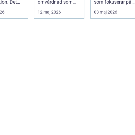
tion. Det
omvårdnad som
som fokuserar på
sällan bara
ofta fö...
kroppens egen
026
12 maj 2026
03 maj 2026
ol,
förmåga att lä...