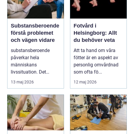
Substansberoende
Fotvård i
förstå problemet
Helsingborg: Allt
och vägen vidare
du behöver veta
substansberoende
Att ta hand om våra
påverkar hela
fötter är en aspekt av
människans
personlig omvårdnad
livssituation. Det
som ofta fö...
handlar sällan bara om
13 maj 2026
12 maj 2026
alkohol, narkoti...