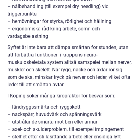
– nålbehandling (till exempel dry needling) vid
triggerpunkter
– hemövningar för styrka, rörlighet och hållning
– ergonomiska råd kring arbete, sömn och
vardagsbelastning
Syftet är inte bara att dämpa smärtan för stunden, utan
att förbättra funktionen i kroppens neuro-
muskuloskeletala system alltså samspelet mellan nerver,
muskler och skelett. När rygg, nacke och axlar rör sig
som de ska, minskar tryck på nerver och leder, vilket ofta
leder till att smärtan avtar.
I Köping söker många kiropraktor för besvär som:
– ländryggssmärta och ryggskott
– nackspärr, huvudvärk och spänningsvärk
– utstrålande smärta mot ben eller armar
– axel- och skulderproblem, till exempel impingement
– stelhet efter stillasittande arbete eller ensidiga lyft