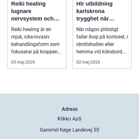
Reiki healing
Hlr utbildning
lugnare
karlskrona
nervsystem och
trygghet när
djupare
sekunderna räknas
Reiki healing är en
När någon plötsligt
återhämtning
mjuk, icke-invasiv
faller ihop på kontoret, i
behandlingsform som
idrottshallen eller
fokuserar på kroppens
hemma vid köksbordet
egen förmåga att lä...
finns det ba...
03 maj 2026
02 maj 2026
Adress