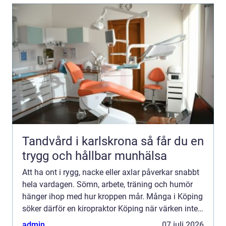
Tandvård i karlskrona så får du en
trygg och hållbar munhälsa
Att ha ont i rygg, nacke eller axlar påverkar snabbt
hela vardagen. Sömn, arbete, träning och humör
hänger ihop med hur kroppen mår. Många i Köping
söker därför en kiropraktor Köping när värken inte
längre går över av sig själv, eller när
admin
07 juli 2026