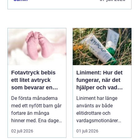
återkommand...
Fotavtryck bebis
Liniment: Hur det
ett litet avtryck
fungerar, när det
som bevarar en
hjälper och vad
stor stund
man bör tänka på
De första månaderna
Liniment har länge
med ett nyfött barn går
använts av både
fortare än många
elitidrottare och
hinner med. Ena dagen
vardagsmotionärer
ryms hela foten i...
för...
02 juli 2026
01 juli 2026