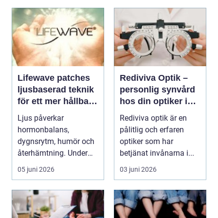
Lifewave patches
Rediviva Optik –
ljusbaserad teknik
personlig synvård
för ett mer hållbart
hos din optiker i
välbefinnande
Uppsala
Ljus påverkar
Rediviva optik är en
hormonbalans,
pålitlig och erfaren
dygnsrytm, humör och
optiker som har
återhämtning. Under
betjänat invånarna i...
senare år har en ny typ
05 juni 2026
03 juni 2026
av prod...