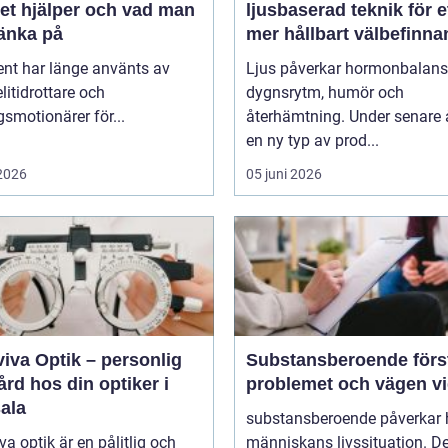
det hjälper och vad man
ljusbaserad teknik för e
tänka på
mer hållbart välbefinn
ent har länge använts av
Ljus påverkar hormonbalans
litidrottare och
dygnsrytm, humör och
smotionärer för...
återhämtning. Under senare 
en ny typ av prod...
 2026
05 juni 2026
iva Optik – personlig
Substansberoende förstå
rd hos din optiker i
problemet och vägen v
ala
substansberoende påverkar 
va optik är en pålitlig och
människans livssituation. De