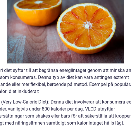
i diet syftar till att begränsa energiintaget genom att minska an
r som konsumeras. Denna typ av diet kan vara antingen extremt
ande eller mer flexibel, beroende på metod. Exempel på populär
lori diet inkluderar:
 (Very Low-Calorie Diet): Denna diet involverar att konsumera e
orier, vanligtvis under 800 kalorier per dag. VLCD utnyttjar
rsättningar som shakes eller bars för att säkerställa att kroppen
ligt med näringsämnen samtidigt som kaloriintaget hålls lågt.