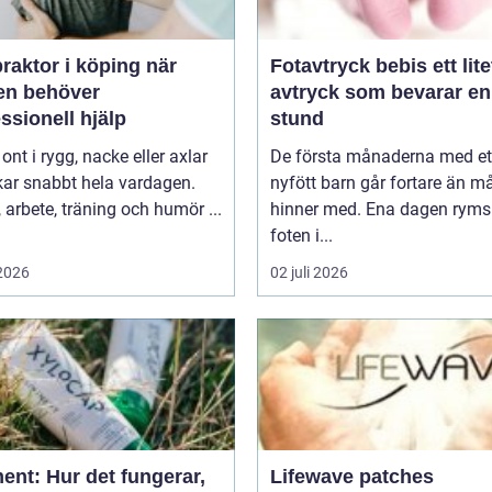
raktor i köping när
Fotavtryck bebis ett litet
en behöver
avtryck som bevarar en
ssionell hjälp
stund
 ont i rygg, nacke eller axlar
De första månaderna med et
kar snabbt hela vardagen.
nyfött barn går fortare än 
arbete, träning och humör ...
hinner med. Ena dagen ryms
foten i...
 2026
02 juli 2026
ent: Hur det fungerar,
Lifewave patches