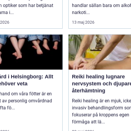
n optiker som har betjänat
handlar sällan bara om alkoh
rna i...
narkoti...
i 2026
13 maj 2026
rd i Helsingborg: Allt
Reiki healing lugnare
ehöver veta
nervsystem och djupar
återhämtning
 hand om våra fötter är en
t av personlig omvårdnad
Reiki healing är en mjuk, icke
ta fö...
invasiv behandlingsform s
fokuserar på kroppens egen
förmåga att lä...