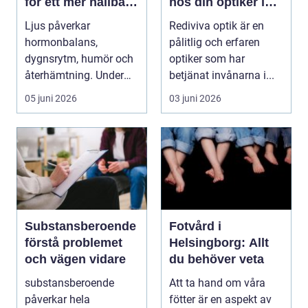
för ett mer hållbart
hos din optiker i
välbefinnande
Uppsala
Ljus påverkar
Rediviva optik är en
hormonbalans,
pålitlig och erfaren
dygnsrytm, humör och
optiker som har
återhämtning. Under
betjänat invånarna i...
senare år har en ny typ
05 juni 2026
03 juni 2026
av prod...
Substansberoende
Fotvård i
förstå problemet
Helsingborg: Allt
och vägen vidare
du behöver veta
substansberoende
Att ta hand om våra
påverkar hela
fötter är en aspekt av