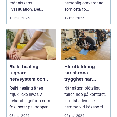
människans
personlig omvårdnad
livssituation. Det
som ofta fö...
handlar sällan bara om
13 maj 2026
12 maj 2026
alkohol, narkoti...
Reiki healing
Hlr utbildning
lugnare
karlskrona
nervsystem och
trygghet när
djupare
sekunderna räknas
Reiki healing är en
När någon plötsligt
återhämtning
mjuk, icke-invasiv
faller ihop på kontoret, i
behandlingsform som
idrottshallen eller
fokuserar på kroppens
hemma vid köksbordet
egen förmåga att lä...
finns det ba...
03 maj 2026
02 maj 2026