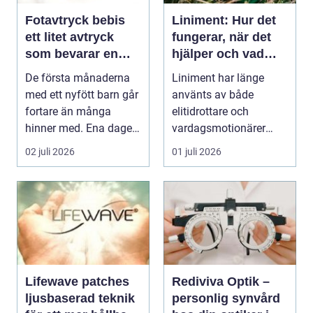
Fotavtryck bebis
Liniment: Hur det
ett litet avtryck
fungerar, när det
som bevarar en
hjälper och vad
stor stund
man bör tänka på
De första månaderna
Liniment har länge
med ett nyfött barn går
använts av både
fortare än många
elitidrottare och
hinner med. Ena dagen
vardagsmotionärer
ryms hela foten i...
för...
02 juli 2026
01 juli 2026
Lifewave patches
Rediviva Optik –
ljusbaserad teknik
personlig synvård