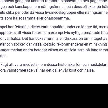
istoriens gång har kostråd förändrats baserat på den pågående
ngen och kunskapen om näringsämnen och dess effekter på häl
nits olika perioder då vissa livsmedelsgrupper eller näringsämne
ats som hälsosamma eller ohälsosamma.
mpel har fettsnåla dieter varit populära under en längre tid, men 
pptäckts att vissa fetter, som exempelvis nyttiga omättade fette
för vår hälsa. Det har också funnits en diskussion om intaget av
ater och socker, där vissa kostråd rekommenderar en minskning
ntaget medan andra betonar vikten av att fokusera på långsam
ter.
iktigt att vara medveten om dessa historiska för- och nackdelar f
öra välinformerade val när det gäller vår kost och hälsa.