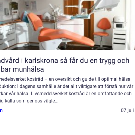
rd i karlskrona så får du en trygg och
lbar munhälsa
edelsverket kostråd – en översikt och guide till optimal hälsa
duktion: I dagens samhälle är det allt viktigare att förstå hur vår
rkar vår hälsa. Livsmedelsverket kostråd är en omfattande och
lig källa som ger oss vägle...
n
07 jul