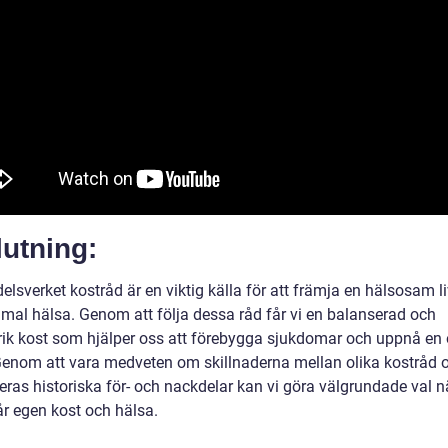
utning:
lsverket kostråd är en viktig källa för att främja en hälsosam li
imal hälsa. Genom att följa dessa råd får vi en balanserad och
rik kost som hjälper oss att förebygga sjukdomar och uppnå en
Genom att vara medveten om skillnaderna mellan olika kostråd 
eras historiska för- och nackdelar kan vi göra välgrundade val n
år egen kost och hälsa.