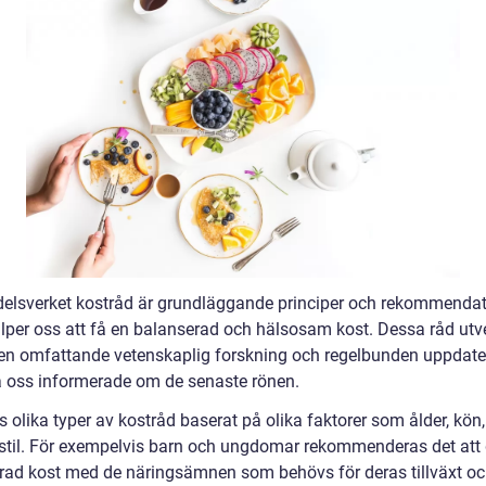
elsverket kostråd är grundläggande principer och rekommendat
lper oss att få en balanserad och hälsosam kost. Dessa råd utv
n omfattande vetenskaplig forskning och regelbunden uppdater
la oss informerade om de senaste rönen.
s olika typer av kostråd baserat på olika faktorer som ålder, kön
sstil. För exempelvis barn och ungdomar rekommenderas det att 
erad kost med de näringsämnen som behövs för deras tillväxt o