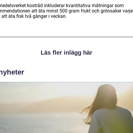
medelsverket kostråd inkluderar kvantitativa mätningar som
mmendationen att äta minst 500 gram frukt och grönsaker varj
att äta fisk två gånger i veckan.
Läs fler inlägg här
 nyheter