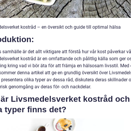
lsverket kostråd – en översikt och guide till optimal hälsa
oduktion:
 samhälle är det allt viktigare att förstå hur vår kost påverkar vå
elsverket kostråd är en omfattande och pålitlig källa som ger o
ng kring vad vi bör äta för att främja en hälsosam livsstil. Med 
kommer denna artikel att ge en grundlig översikt över Livsmedel
 presentera olika typer av dessa råd, diskutera deras skillnader 
orisk genomgång av deras för- och nackdelar.
 är Livsmedelsverket kostråd och
a typer finns det?