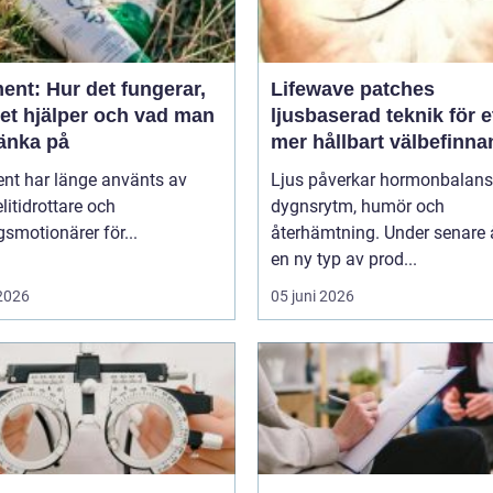
ent: Hur det fungerar,
Lifewave patches
det hjälper och vad man
ljusbaserad teknik för e
tänka på
mer hållbart välbefinn
ent har länge använts av
Ljus påverkar hormonbalans
litidrottare och
dygnsrytm, humör och
smotionärer för...
återhämtning. Under senare 
en ny typ av prod...
 2026
05 juni 2026