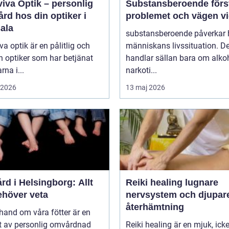
iva Optik – personlig
Substansberoende förstå
rd hos din optiker i
problemet och vägen v
ala
substansberoende påverkar 
va optik är en pålitlig och
människans livssituation. De
n optiker som har betjänat
handlar sällan bara om alkoh
rna i...
narkoti...
i 2026
13 maj 2026
rd i Helsingborg: Allt
Reiki healing lugnare
ehöver veta
nervsystem och djupar
återhämtning
 hand om våra fötter är en
t av personlig omvårdnad
Reiki healing är en mjuk, icke