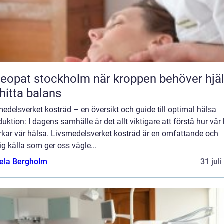
t stockholm när kroppen behöver hjälp
 hitta balans
edelsverket kostråd – en översikt och guide till optimal hälsa
duktion: I dagens samhälle är det allt viktigare att förstå hur vår
rkar vår hälsa. Livsmedelsverket kostråd är en omfattande och
lig källa som ger oss vägle...
ela Bergholm
31 jul