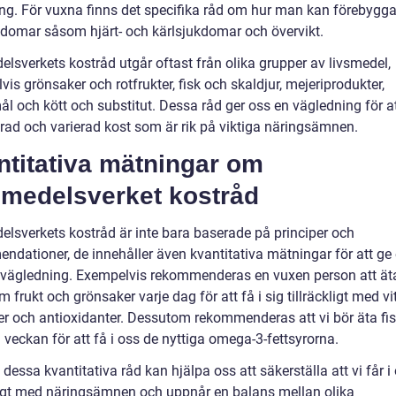
ing. För vuxna finns det specifika råd om hur man kan förebygg
kdomar såsom hjärt- och kärlsjukdomar och övervikt.
elsverkets kostråd utgår oftast från olika grupper av livsmedel,
is grönsaker och rotfrukter, fisk och skaldjur, mejeriprodukter,
l och kött och substitut. Dessa råd ger oss en vägledning för at
rad och varierad kost som är rik på viktiga näringsämnen.
ntitativa mätningar om
smedelsverket kostråd
elsverkets kostråd är inte bara baserade på principer och
ndationer, de innehåller även kvantitativa mätningar för att ge
 vägledning. Exempelvis rekommenderas en vuxen person att ät
 frukt och grönsaker varje dag för att få i sig tillräckligt med vi
er och antioxidanter. Dessutom rekommenderas att vi bör äta fis
 veckan för att få i oss de nyttiga omega-3-fettsyrorna.
a dessa kvantitativa råd kan hjälpa oss att säkerställa att vi får i
kligt med näringsämnen och uppnår en balans mellan olika