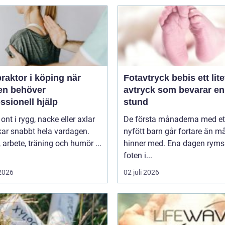
raktor i köping när
Fotavtryck bebis ett litet
en behöver
avtryck som bevarar en
ssionell hjälp
stund
 ont i rygg, nacke eller axlar
De första månaderna med et
kar snabbt hela vardagen.
nyfött barn går fortare än 
arbete, träning och humör ...
hinner med. Ena dagen ryms
foten i...
 2026
02 juli 2026