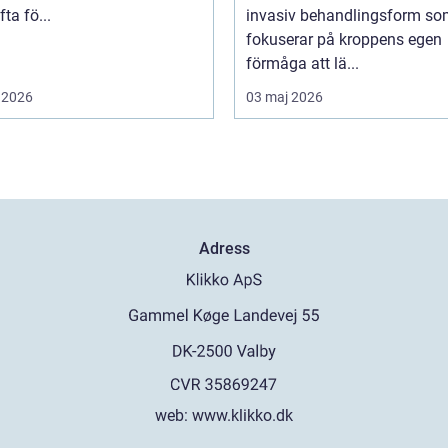
ta fö...
invasiv behandlingsform s
fokuserar på kroppens egen
förmåga att lä...
 2026
03 maj 2026
Adress
web:
www.klikko.dk