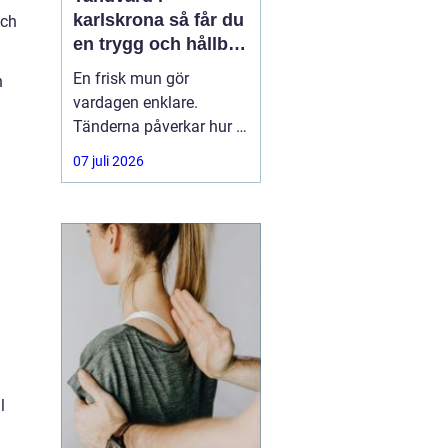
karlskrona så får du
och
en trygg och hållbar
munhälsa
En frisk mun gör
n
vardagen enklare.
Tänderna påverkar hur vi
äter, hur vi pratar och hur
07 juli 2026
trygga vi känner oss i
sociala situationer. När
människor söker
efter
tandvård Karlskrona
handlar
l