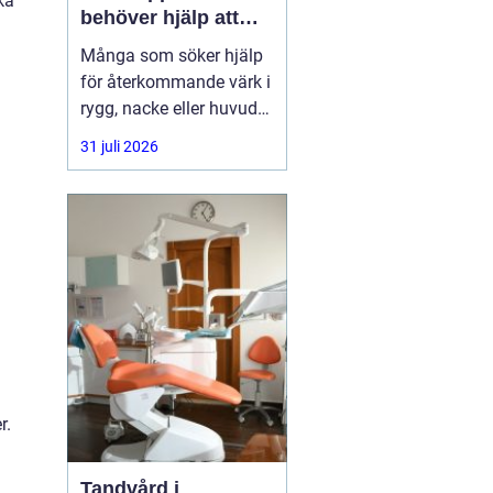
ka
behöver hjälp att
hitta balans
Många som söker hjälp
för återkommande värk i
rygg, nacke eller huvud
har redan provat både
31 juli 2026
träning, vila och
smärtstillande utan att
besvären släpper. Där
någonstans uppstår ofta
intresset för osteopati.
r.
Tandvård i