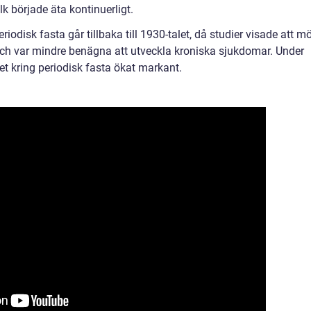
lk började äta kontinuerligt.
odisk fasta går tillbaka till 1930-talet, då studier visade att m
och var mindre benägna att utveckla kroniska sjukdomar. Under
et kring periodisk fasta ökat markant.