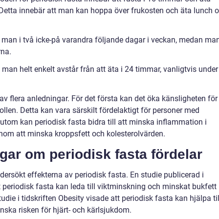
 Detta innebär att man kan hoppa över frukosten och äta lunch 
r man i två icke-på varandra följande dagar i veckan, medan ma
rna.
man helt enkelt avstår från att äta i 24 timmar, vanligtvis under
av flera anledningar. För det första kan det öka känsligheten för
ollen. Detta kan vara särskilt fördelaktigt för personer med
sutom kan periodisk fasta bidra till att minska inflammation i
nom att minska kroppsfett och kolesterolvärden.
gar om periodisk fasta fördelar
dersökt effekterna av periodisk fasta. En studie publicerad i
t periodisk fasta kan leda till viktminskning och minskat bukfett
die i tidskriften Obesity visade att periodisk fasta kan hjälpa til
inska risken för hjärt- och kärlsjukdom.