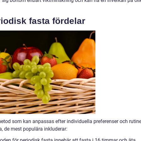
er sig bortom enbart viktminskning och kan ha en inverkan på oli
iodisk fasta fördelar
metod som kan anpassas efter individuella preferenser och rutine
ta, de mest populära inkluderar:
den för periodisk fasta innebär att fasta i 16 timmar och äta