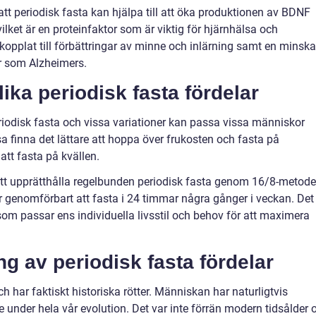
 att periodisk fasta kan hjälpa till att öka produktionen av BDNF
ilket är en proteinfaktor som är viktig för hjärnhälsa och
kopplat till förbättringar av minne och inlärning samt en minsk
r som Alzheimers.
lika periodisk fasta fördelar
eriodisk fasta och vissa variationer kan passa vissa människor
sa finna det lättare att hoppa över frukosten och fasta på
tt fasta på kvällen.
tt upprätthålla regelbunden periodisk fasta genom 16/8-metode
 genomförbart att fasta i 24 timmar några gånger i veckan. Det
t som passar ens individuella livsstil och behov för att maximera
g av periodisk fasta fördelar
h har faktiskt historiska rötter. Människan har naturligtvis
 under hela vår evolution. Det var inte förrän modern tidsålder 