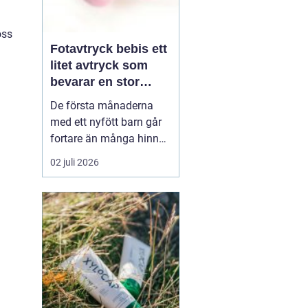
öss
Fotavtryck bebis ett
litet avtryck som
bevarar en stor
stund
De första månaderna
med ett nyfött barn går
fortare än många hinner
med. Ena dagen ryms
02 juli 2026
hela foten i handflatan,
nästa dag har den lilla
redan vuxit ur sina första
pyjamasar.
Ett fotavtryck
bebis fångar
just den d...