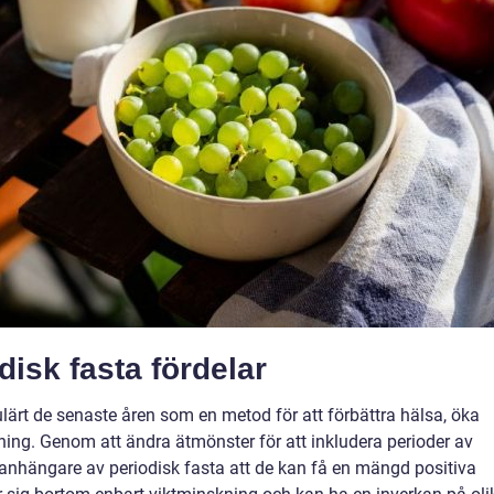
disk fasta fördelar
pulärt de senaste åren som en metod för att förbättra hälsa, öka
ing. Genom att ändra ätmönster för att inkludera perioder av
anhängare av periodisk fasta att de kan få en mängd positiva