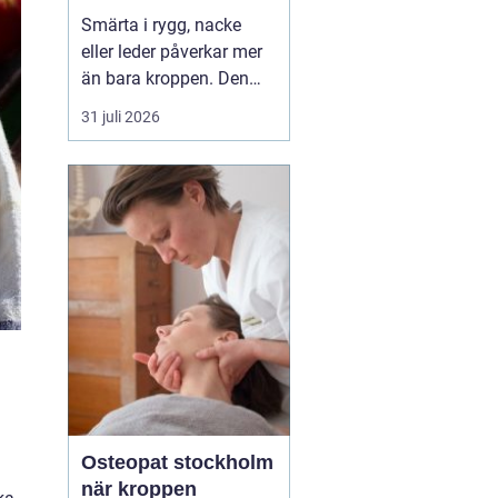
professionell hjälp
Smärta i rygg, nacke
eller leder påverkar mer
än bara kroppen. Den
kan störa sömnen, göra
31 juli 2026
det svårt att koncentrera
sig och sätta stopp för
sådant som arbete,
träning och vardagliga
sysslor. M...
Osteopat stockholm
när kroppen