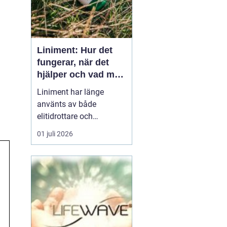
Liniment: Hur det
fungerar, när det
hjälper och vad man
bör tänka på
Liniment har länge
använts av både
elitidrottare och
vardagsmotionärer för
01 juli 2026
att lindra värk, stelhet
och muskelsmärta. Men
hur fungerar dessa
krämer egentligen, vad
innehåller de och när
passar de b&...