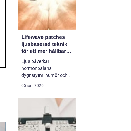
Lifewave patches
ljusbaserad teknik
för ett mer hållbart
välbefinnande
Ljus påverkar
hormonbalans,
dygnsrytm, humör och
återhämtning. Under
05 juni 2026
senare år har en ny typ
av produkt vuxit fram i
gränslandet mellan
ljusterapi och kroppens
egen biologi:
Lifewave
patches
. De är små