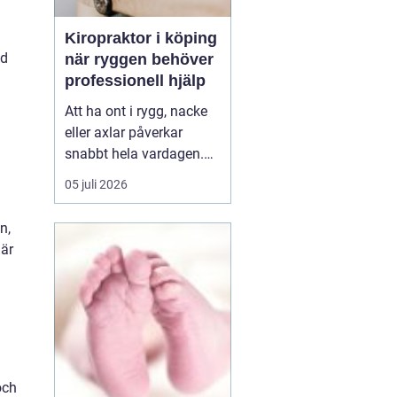
Kiropraktor i köping
ad
när ryggen behöver
professionell hjälp
Att ha ont i rygg, nacke
eller axlar påverkar
snabbt hela vardagen.
Sömn, arbete, träning
05 juli 2026
och humör hänger ihop
med hur kroppen mår.
n,
Många i Köping söker
 är
därför en kiropraktor
Köping när värken inte
längre går över av sig
själv, eller när
återkommand...
och