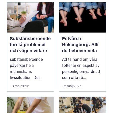
Substansberoende
Fotvård i
förstå problemet
Helsingborg: Allt
och vägen vidare
du behöver veta
substansberoende
Att ta hand om våra
påverkar hela
fötter är en aspekt av
människans
personlig omvårdnad
livssituation. Det
som ofta fö...
handlar sällan bara
13 maj 2026
12 maj 2026
om alkohol, narkoti...