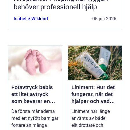
behöver professionell hjälp
Isabelle Wiklund
05 juli 2026
Fotavtryck bebis
Liniment: Hur det
ett litet avtryck
fungerar, när det
som bevarar en
hjälper och vad
stor stund
man bör tänka på
De första månaderna
Liniment har länge
med ett nyfött barn går
använts av både
fortare än många
elitidrottare och