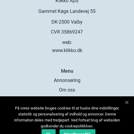
web:
www.klikko.dk
Menu
Annonsering
Om oss
Cookies
På vores website bruges cookies til at huske dine indstillinger,
Kontakta oss
statistik og personalisering af indhold og annoncer. Denne
Sitemap
information deles med tredjepart. Ved fortsat brug af websiden
godkender du cookiepolitikken.