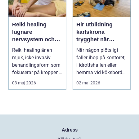
Reiki healing
Hlr utbildning
lugnare
karlskrona
nervsystem och
trygghet när
djupare
sekunderna
Reiki healing är en
När någon plötsligt
återhämtning
räknas
mjuk, icke-invasiv
faller ihop på kontoret,
behandlingsform som
i idrottshallen eller
fokuserar på kroppens
hemma vid köksbordet
egen förmåga att lä...
finns det ba...
03 maj 2026
02 maj 2026
Adress