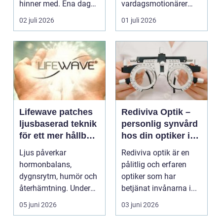
hinner med. Ena dagen
vardagsmotionärer
ryms hela foten i...
för...
02 juli 2026
01 juli 2026
Lifewave patches
Rediviva Optik –
ljusbaserad teknik
personlig synvård
för ett mer hållbart
hos din optiker i
välbefinnande
Uppsala
Ljus påverkar
Rediviva optik är en
hormonbalans,
pålitlig och erfaren
dygnsrytm, humör och
optiker som har
återhämtning. Under
betjänat invånarna i...
senare år har en ny typ
05 juni 2026
03 juni 2026
av prod...