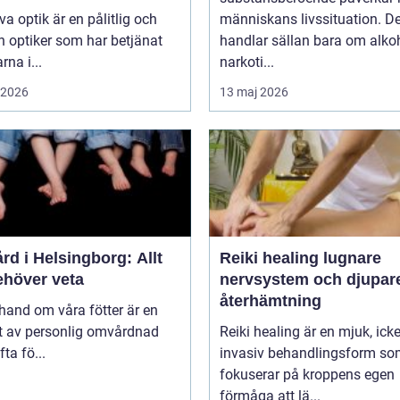
va optik är en pålitlig och
människans livssituation. De
n optiker som har betjänat
handlar sällan bara om alkoh
rna i...
narkoti...
i 2026
13 maj 2026
rd i Helsingborg: Allt
Reiki healing lugnare
ehöver veta
nervsystem och djupar
återhämtning
 hand om våra fötter är en
t av personlig omvårdnad
Reiki healing är en mjuk, icke
ta fö...
invasiv behandlingsform s
fokuserar på kroppens egen
förmåga att lä...