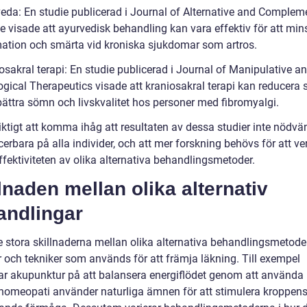
veda: En studie publicerad i Journal of Alternative and Complem
e visade att ayurvedisk behandling kan vara effektiv för att min
ation och smärta vid kroniska sjukdomar som artros.
osakral terapi: En studie publicerad i Journal of Manipulative a
ogical Therapeutics visade att kraniosakral terapi kan reducera
bättra sömn och livskvalitet hos personer med fibromyalgi.
iktigt att komma ihåg att resultaten av dessa studier inte nödvä
cerbara på alla individer, och att mer forskning behövs för att ve
ffektiviteten av olika alternativa behandlingsmetoder.
lnaden mellan olika alternativ
andlingar
e stora skillnaderna mellan olika alternativa behandlingsmetode
 och tekniker som används för att främja läkning. Till exempel
ar akupunktur på att balansera energiflödet genom att använda 
omeopati använder naturliga ämnen för att stimulera kroppen