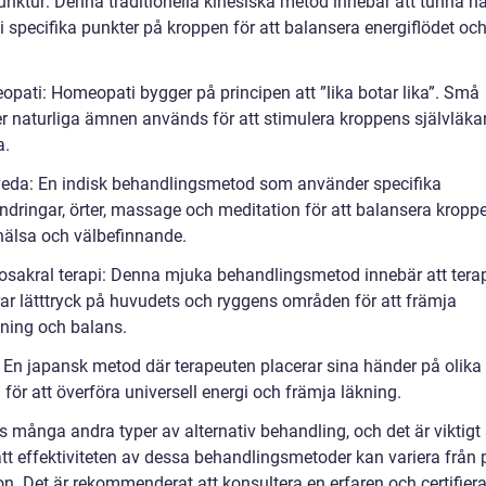
unktur: Denna traditionella kinesiska metod innebär att tunna nå
 i specifika punkter på kroppen för att balansera energiflödet och
opati: Homeopati bygger på principen att ”lika botar lika”. Små
 naturliga ämnen används för att stimulera kroppens självläk
a.
veda: En indisk behandlingsmetod som använder specifika
ändringar, örter, massage och meditation för att balansera kropp
hälsa och välbefinnande.
iosakral terapi: Denna mjuka behandlingsmetod innebär att tera
rar lätttryck på huvudets och ryggens områden för att främja
ning och balans.
: En japansk metod där terapeuten placerar sina händer på olika 
för att överföra universell energi och främja läkning.
s många andra typer av alternativ behandling, och det är viktigt 
att effektiviteten av dessa behandlingsmetoder kan variera från
son. Det är rekommenderat att konsultera en erfaren och certifier