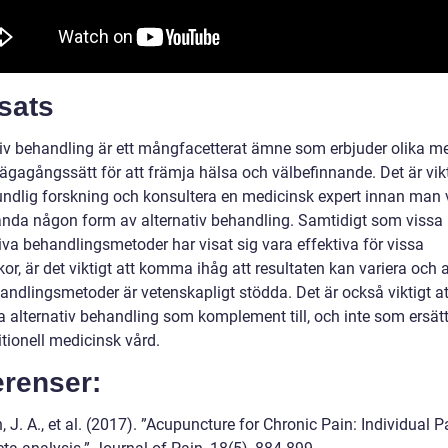
sats
tiv behandling är ett mångfacetterat ämne som erbjuder olika m
vägagångssätt för att främja hälsa och välbefinnande. Det är vikt
undlig forskning och konsultera en medicinsk expert innan man v
ända någon form av alternativ behandling. Samtidigt som vissa
iva behandlingsmetoder har visat sig vara effektiva för vissa
r, är det viktigt att komma ihåg att resultaten kan variera och a
andlingsmetoder är vetenskapligt stödda. Det är också viktigt at
 alternativ behandling som komplement till, och inte som ersät
ditionell medicinsk vård.
erenser:
, J. A., et al. (2017). ”Acupuncture for Chronic Pain: Individual P