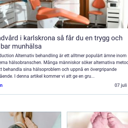
rd i karlskrona så får du en trygg och
lbar munhälsa
duction Alternativ behandling är ett alltmer populärt ämne inom
rna hälsobranschen. Många människor söker alternativa meto
att behandla sina hälsoproblem och uppnå en övergripande
ende. I denna artikel kommer vi att ge en gru...
n
07 jul