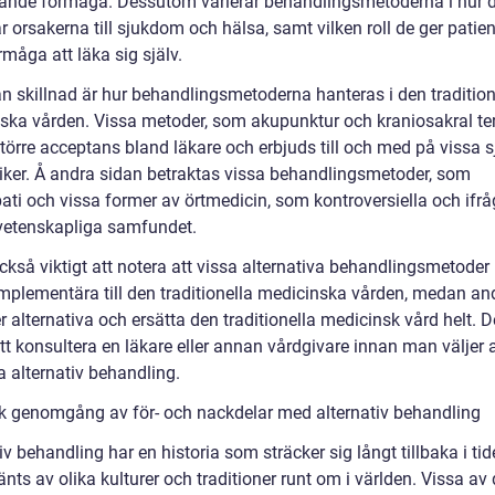
kande förmåga. Dessutom varierar behandlingsmetoderna i hur 
r orsakerna till sjukdom och hälsa, samt vilken roll de ger patie
måga att läka sig själv.
n skillnad är hur behandlingsmetoderna hanteras i den tradition
ska vården. Vissa metoder, som akupunktur och kraniosakral ter
större acceptans bland läkare och erbjuds till och med på vissa 
niker. Å andra sidan betraktas vissa behandlingsmetoder, som
ti och vissa former av örtmedicin, som kontroversiella och ifrå
vetenskapliga samfundet.
ckså viktigt att notera att vissa alternativa behandlingsmetoder
mplementära till den traditionella medicinska vården, medan an
 alternativa och ersätta den traditionella medicinsk vård helt. D
att konsultera en läkare eller annan vårdgivare innan man väljer a
 alternativ behandling.
sk genomgång av för- och nackdelar med alternativ behandling
iv behandling har en historia som sträcker sig långt tillbaka i tid
nts av olika kulturer och traditioner runt om i världen. Vissa av