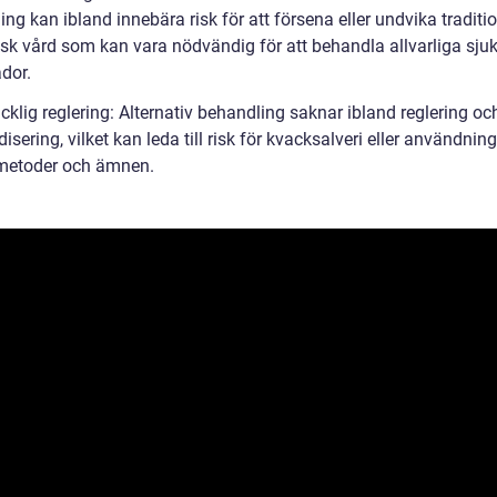
ng kan ibland innebära risk för att försena eller undvika traditio
sk vård som kan vara nödvändig för att behandla allvarliga sj
ador.
äcklig reglering: Alternativ behandling saknar ibland reglering oc
isering, vilket kan leda till risk för kvacksalveri eller användnin
 metoder och ämnen.