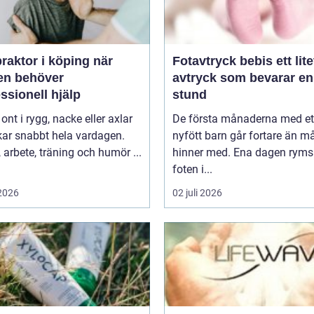
raktor i köping när
Fotavtryck bebis ett litet
en behöver
avtryck som bevarar en
ssionell hjälp
stund
 ont i rygg, nacke eller axlar
De första månaderna med et
kar snabbt hela vardagen.
nyfött barn går fortare än 
arbete, träning och humör ...
hinner med. Ena dagen ryms
foten i...
 2026
02 juli 2026