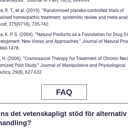
ta-analysis.” Journal of Pain, 18(5), 884-899.
e, R. T., et al. (2010). ”Randomised placebo-controlled trials of
ualised homeopathic treatment: systemitic review and meta-analy
cet, 375(9718), 735-742.
a, K. P. S. (2004). ”Natural Products as a Foundation for Drug D
elopment: New Vistas and Approaches.” Journal of Natural Pro
1460-1478.
n, H. (2006). ”Craniosacral Therapy for Treatment of Chronic Nec
mized Pilot Study.” Journal of Manipulative and Physiological
utics, 29(8), 627-632.
FAQ
ns det vetenskapligt stöd för alternativ
handling?