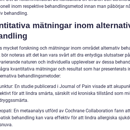
ionell inom respektive behandlingsmetod innan man påbörjar n
iv behandling.
titativa mätningar inom alternati
andling
ns mycket forskning och mätningar inom området alternativ beha
bör noteras att det kan vara svårt att dra entydiga slutsatser p
varierande naturen och individuella upplevelser av dessa behand
några kvantitativa mätningar och resultat som har presenterats 
lternativa behandlingsmetoder:
unktur: En studie publicerad i Journal of Pain visade att akupun
ektivt för att lindra smärta, särskilt vid kroniska tillstånd som m
dryggssmärta.
opati: En metaanalys utförd av Cochrane Collaboration fann at
tisk behandling kan vara effektiv för att lindra allergiska sjuk
snuva.