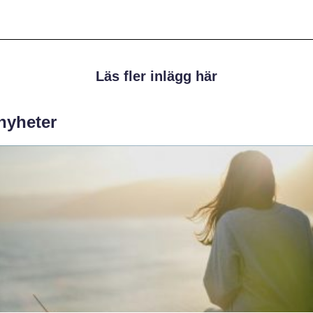
Läs fler inlägg här
 nyheter