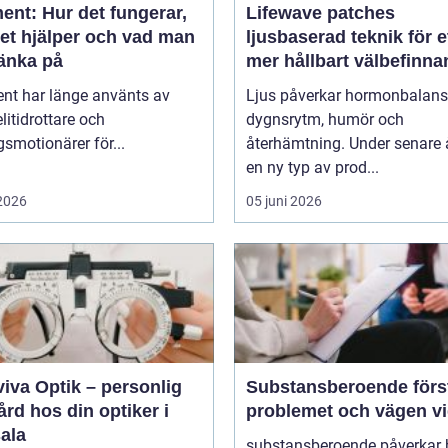
ent: Hur det fungerar,
Lifewave patches
det hjälper och vad man
ljusbaserad teknik för e
tänka på
mer hållbart välbefinn
ent har länge använts av
Ljus påverkar hormonbalans
litidrottare och
dygnsrytm, humör och
smotionärer för...
återhämtning. Under senare 
en ny typ av prod...
 2026
05 juni 2026
iva Optik – personlig
Substansberoende förstå
rd hos din optiker i
problemet och vägen v
ala
substansberoende påverkar 