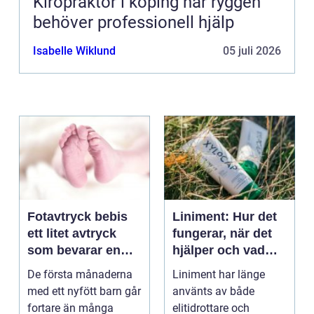
Kiropraktor i köping när ryggen
behöver professionell hjälp
Isabelle Wiklund
05 juli 2026
Fotavtryck bebis
Liniment: Hur det
ett litet avtryck
fungerar, när det
som bevarar en
hjälper och vad
stor stund
man bör tänka på
De första månaderna
Liniment har länge
med ett nyfött barn går
använts av både
fortare än många
elitidrottare och