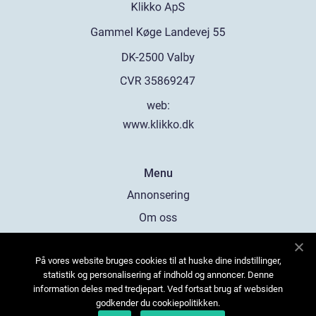
web:
www.klikko.dk
Menu
Annonsering
Om oss
Cookies
På vores website bruges cookies til at huske dine indstillinger,
Kontakta oss
statistik og personalisering af indhold og annoncer. Denne
Sitemap
information deles med tredjepart. Ved fortsat brug af websiden
godkender du cookiepolitikken.