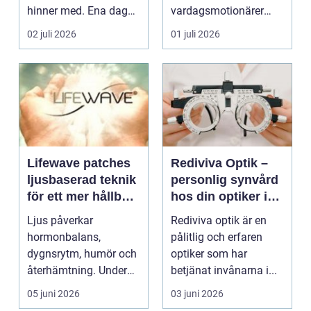
hinner med. Ena dagen
vardagsmotionärer
ryms hela foten i...
för...
02 juli 2026
01 juli 2026
Lifewave patches
Rediviva Optik –
ljusbaserad teknik
personlig synvård
för ett mer hållbart
hos din optiker i
välbefinnande
Uppsala
Ljus påverkar
Rediviva optik är en
hormonbalans,
pålitlig och erfaren
dygnsrytm, humör och
optiker som har
återhämtning. Under
betjänat invånarna i...
senare år har en ny typ
05 juni 2026
03 juni 2026
av prod...