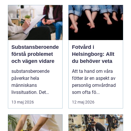
Substansberoende
Fotvård i
förstå problemet
Helsingborg: Allt
och vägen vidare
du behöver veta
substansberoende
Att ta hand om våra
påverkar hela
fötter är en aspekt av
människans
personlig omvårdnad
livssituation. Det
som ofta fö...
handlar sällan bara
13 maj 2026
12 maj 2026
om alkohol, narkoti...