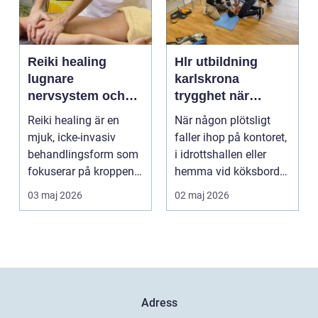
Reiki healing
Hlr utbildning
lugnare
karlskrona
nervsystem och
trygghet när
djupare
sekunderna
Reiki healing är en
När någon plötsligt
återhämtning
räknas
mjuk, icke-invasiv
faller ihop på kontoret,
behandlingsform som
i idrottshallen eller
fokuserar på kroppens
hemma vid köksbordet
egen förmåga att lä...
finns det ba...
03 maj 2026
02 maj 2026
Adress