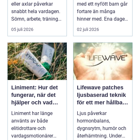
eller axlar påverkar
med ett nyfött barn går
snabbt hela vardagen.
fortare än många
Sömn, arbete, träning
hinner med. Ena dagen
och humör ...
ryms hela foten i...
05 juli 2026
02 juli 2026
Liniment: Hur det
Lifewave patches
fungerar, när det
ljusbaserad teknik
hjälper och vad
för ett mer hållbart
man bör tänka på
välbefinnande
Liniment har länge
Ljus påverkar
använts av både
hormonbalans,
elitidrottare och
dygnsrytm, humör och
vardagsmotionärer
återhämtning. Under