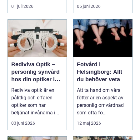
för...
senare år har en ny typ
01 juli 2026
05 juni 2026
av prod...
Rediviva Optik –
Fotvård i
personlig synvård
Helsingborg: Allt
hos din optiker i
du behöver veta
Uppsala
Rediviva optik är en
Att ta hand om våra
pålitlig och erfaren
fötter är en aspekt av
optiker som har
personlig omvårdnad
betjänat invånarna i...
som ofta fö...
03 juni 2026
12 maj 2026