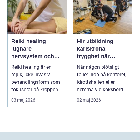
Reiki healing
Hlr utbildning
lugnare
karlskrona
nervsystem och
trygghet när
djupare
sekunderna räknas
Reiki healing är en
När någon plötsligt
återhämtning
mjuk, icke-invasiv
faller ihop på kontoret, i
behandlingsform som
idrottshallen eller
fokuserar på kroppens
hemma vid köksbordet
egen förmåga att lä...
finns det ba...
03 maj 2026
02 maj 2026