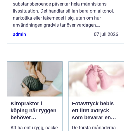
substansberoende påverkar hela människans
livssituation. Det handlar sällan bara om alkohol,
narkotika eller läkemedel i sig, utan om hur
användningen gradvis tar över vardagen.
Relationer slits, hälsan försämras och fokus flyttas
admin
07 juli 2026
från sådant som tid...
Kiropraktor i
Fotavtryck bebis
köping när ryggen
ett litet avtryck
behöver
som bevarar en
professionell hjälp
stor stund
Att ha ont i rygg, nacke
De första månaderna