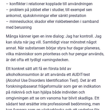
– konflikter i relationer kopplade till användningen
– problem på jobbet eller i studier, till exempel sen
ankomst, sjukskrivningar eller sänkt prestation
– minnesluckor, skador eller riskbeteenden i samband
med berusning
Många känner igen en inre dialog: Jag har kontroll. Jag
kan sluta när jag vill. Samtidigt visar mönstret något
annat. När substansen börjar styra hur dagar planeras,
vilka människor som prioriteras och hur pengar används,
är det ofta ett tydligt varningstecken.
Ett konkret sätt att få en första bild av
alkoholkonsumtion är att använda ett AUDIT-test
(Alcohol Use Disorders Identification Test). Det är ett
forskningsbaserat frågeformulär som ger en indikation
på risknivå och kan hjälpa både individen och
omgivningen att se om vanorna har blivit skadliga. Ett
sådant test ersätter inte professionell bedömning, men
kan fungera som en väckarklocka och ett underlag för