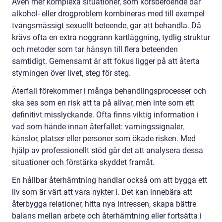
Även mer komplexa situationer, som korsberoende där
alkohol- eller drogproblem kombineras med till exempel
tvångsmässigt sexuellt beteende, går att behandla. Då
krävs ofta en extra noggrann kartläggning, tydlig struktur
och metoder som tar hänsyn till flera beteenden
samtidigt. Gemensamt är att fokus ligger på att återta
styrningen över livet, steg för steg.
Återfall förekommer i många behandlingsprocesser och
ska ses som en risk att ta på allvar, men inte som ett
definitivt misslyckande. Ofta finns viktig information i
vad som hände innan återfallet: varningssignaler,
känslor, platser eller personer som ökade risken. Med
hjälp av professionellt stöd går det att analysera dessa
situationer och förstärka skyddet framåt.
En hållbar återhämtning handlar också om att bygga ett
liv som är värt att vara nykter i. Det kan innebära att
återbygga relationer, hitta nya intressen, skapa bättre
balans mellan arbete och återhämtning eller fortsätta i