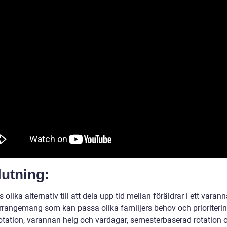
utning:
s olika alternativ till att dela upp tid mellan föräldrar i ett varan
rrangemang som kan passa olika familjers behov och prioriterin
otation, varannan helg och vardagar, semesterbaserad rotation 