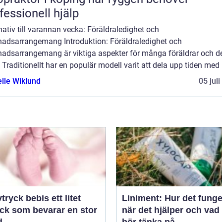
fessionell hjälp
nativ till varannan vecka: Föräldraledighet och
nadsarrangemang Introduktion: Föräldraledighet och
nadsarrangemang är viktiga aspekter för många föräldrar och d
 Traditionellt har en populär modell varit att dela upp tiden med b
elle Wiklund
05 jul
yck bebis ett litet
Liniment: Hur det funge
yck som bevarar en stor
när det hjälper och va