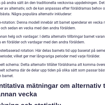
s på andra sätt än den traditionella veckovisa uppdelningen. Det
per av alternativ, och de kan anpassas efter föräldrarnas behov 
bästa. Några populära alternativ inkluderar:
o-rotation: Denna modell innebär att barnet spenderar en vecka
r och sedan en vecka med den andra föräldern.
nan helg och vardagar: I detta alternativ tillbringar barnet vara
s en förälder och vardagar med den andra föräldern.
sterbaserad rotation: Här delas barnets tid upp baserat på seme
erioder, vilket ger mer långvariga perioder med varje förälder.
belt schema: Detta alternativ tillåter föräldrarna att komma öve
ibelt schema där de delar upp tiden på olika sätt som passar bäst
 barnet.
titativa mätningar om alternativ ti
annan vecka