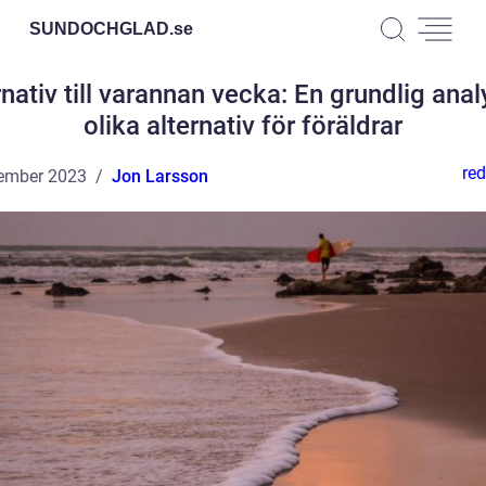
SUNDOCHGLAD.
se
rnativ till varannan vecka: En grundlig anal
olika alternativ för föräldrar
red
ember 2023
Jon Larsson