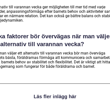
nativ till varannan vecka ger möjligheten till mer tid med varje
lder, anpassningsförmåga efter barnets behov och aktiviteter sa
r en närmare relation. Det kan också ge bättre balans och stabil
ljedynamiken.
ka faktorer bör övervägas när man välje
 alternativ till varannan vecka?
man väljer ett alternativ till varannan vecka bör man överväga
ets bästa, föräldrarnas förmåga att kommunicera och samarbet
barnets behov av stabilitet och flexibilitet. Det är viktigt att hitta
ngemang som fungerar för både föräldrarna och barnet.
Läs fler inlägg här