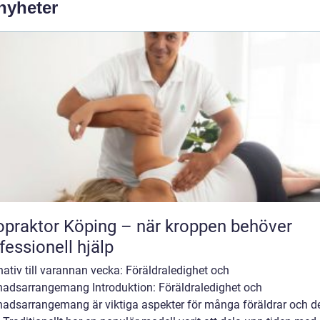
 nyheter
opraktor Köping – när kroppen behöver
fessionell hjälp
nativ till varannan vecka: Föräldraledighet och
nadsarrangemang Introduktion: Föräldraledighet och
nadsarrangemang är viktiga aspekter för många föräldrar och d