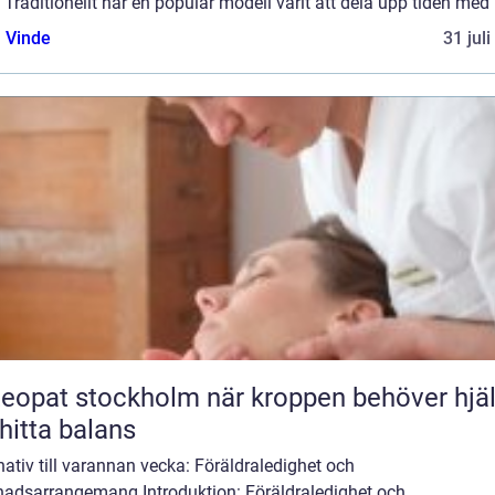
 Traditionellt har en populär modell varit att dela upp tiden med b
 Vinde
31 jul
t stockholm när kroppen behöver hjälp
 hitta balans
nativ till varannan vecka: Föräldraledighet och
nadsarrangemang Introduktion: Föräldraledighet och