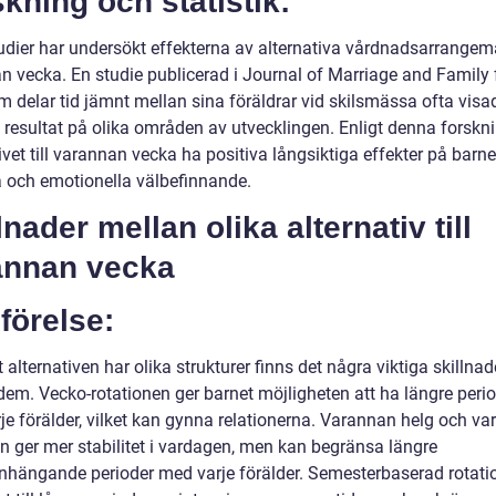
kning och statistik:
tudier har undersökt effekterna av alternativa vårdnadsarrangema
n vecka. En studie publicerad i Journal of Marriage and Family 
m delar tid jämnt mellan sina föräldrar vid skilsmässa ofta visa
a resultat på olika områden av utvecklingen. Enligt denna forskn
ivet till varannan vecka ha positiva långsiktiga effekter på barne
 och emotionella välbefinnande.
lnader mellan olika alternativ till
annan vecka
förelse:
t alternativen har olika strukturer finns det några viktiga skillnad
dem. Vecko-rotationen ger barnet möjligheten att ha längre peri
je förälder, vilket kan gynna relationerna. Varannan helg och va
n ger mer stabilitet i vardagen, men kan begränsa längre
ängande perioder med varje förälder. Semesterbaserad rotati