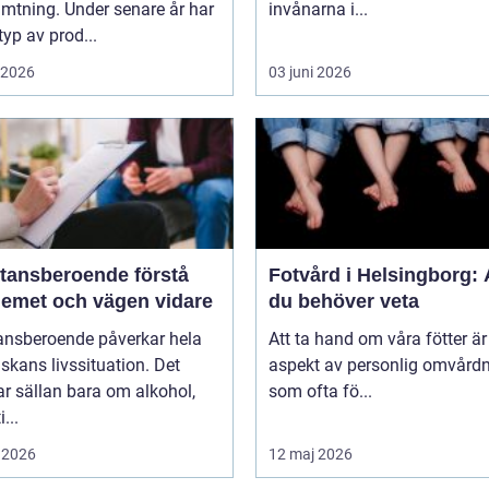
mtning. Under senare år har
invånarna i...
typ av prod...
i 2026
03 juni 2026
nsberoende förstå
Fotvård i Helsingborg: A
lemet och vägen vidare
du behöver veta
ansberoende påverkar hela
Att ta hand om våra fötter är
kans livssituation. Det
aspekt av personlig omvård
r sällan bara om alkohol,
som ofta fö...
...
 2026
12 maj 2026