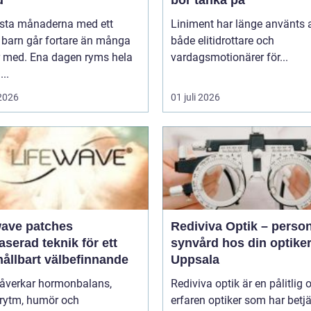
d
bör tänka på
rsta månaderna med ett
Liniment har länge använts 
 barn går fortare än många
både elitidrottare och
r med. Ena dagen ryms hela
vardagsmotionärer för...
...
 2026
01 juli 2026
wave patches
Rediviva Optik – person
aserad teknik för ett
synvård hos din optiker
hållbart välbefinnande
Uppsala
påverkar hormonbalans,
Rediviva optik är en pålitlig 
rytm, humör och
erfaren optiker som har betj