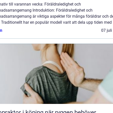
nativ till varannan vecka: Föräldraledighet och
nadsarrangemang Introduktion: Föräldraledighet och
nadsarrangemang är viktiga aspekter för många föräldrar och d
 Traditionellt har en populär modell varit att dela upp tiden med b
n
07 jul
aktor i köping när ryggen behöver