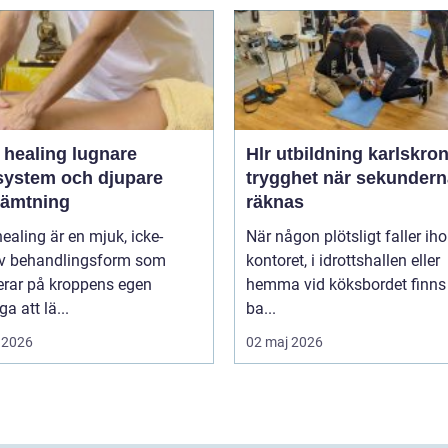
ealing lugnare
Hlr utbildning karlskro
system och djupare
trygghet när sekundern
hämtning
räknas
healing är en mjuk, icke-
När någon plötsligt faller ih
iv behandlingsform som
kontoret, i idrottshallen eller
erar på kroppens egen
hemma vid köksbordet finns
a att lä...
ba...
 2026
02 maj 2026