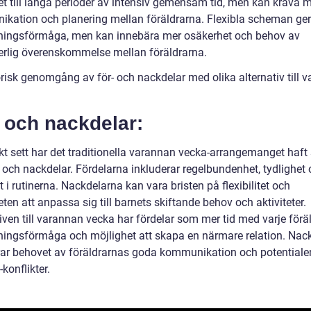
et till långa perioder av intensiv gemensam tid, men kan kräva 
kation och planering mellan föräldrarna. Flexibla scheman ger
ingsförmåga, men kan innebära mer osäkerhet och behov av
erlig överenskommelse mellan föräldrarna.
orisk genomgång av för- och nackdelar med olika alternativ till 
 och nackdelar:
skt sett har det traditionella varannan vecka-arrangemanget haft
r och nackdelar. Fördelarna inkluderar regelbundenhet, tydlighet
et i rutinerna. Nackdelarna kan vara bristen på flexibilitet och
ten att anpassa sig till barnets skiftande behov och aktiviteter.
iven till varannan vecka har fördelar som mer tid med varje föräl
ingsförmåga och möjlighet att skapa en närmare relation. Nac
rar behovet av föräldrarnas goda kommunikation och potentiale
-konflikter.