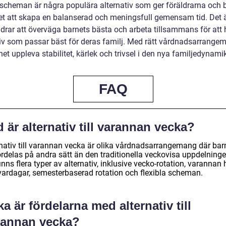
a scheman är några populära alternativ som ger föräldrarna och 
et att skapa en balanserad och meningsfull gemensam tid. Det är
ldrar att överväga barnets bästa och arbeta tillsammans för att h
tiv som passar bäst för deras familj. Med rätt vårdnadsarrange
et uppleva stabilitet, kärlek och trivsel i den nya familjedynami
FAQ
 är alternativ till varannan vecka?
rnativ till varannan vecka är olika vårdnadsarrangemang där bar
ördelas på andra sätt än den traditionella veckovisa uppdelninge
inns flera typer av alternativ, inklusive vecko-rotation, varannan 
vardagar, semesterbaserad rotation och flexibla scheman.
ka är fördelarna med alternativ till
rannan vecka?