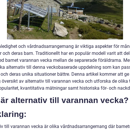
aledighet och vårdnadsarrangemang är viktiga aspekter för må
r och deras barn. Traditionellt har en populär modell varit att de
ed barnet varannan vecka mellan de separerade föräldrarna. Me
lika alternativ till denna veckobaserade uppdelning som kan pas
 och deras unika situationer bättre. Denna artikel kommer att ge
 översikt av alternativ till varannan vecka och utforska de olika 
pularitet, kvantitativa mätningar samt historiska för- och nackd
är alternativ till varannan vecka?
laring:
tiv till varannan vecka är olika vårdnadsarrangemang där barnets