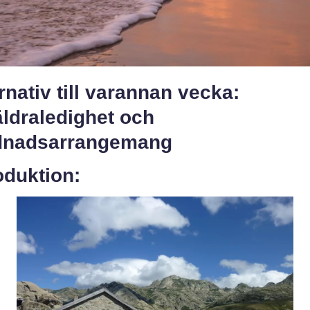
rnativ till varannan vecka:
ldraledighet och
dnadsarrangemang
oduktion: