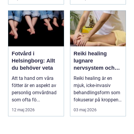
om alkohol, narkoti...
Fotvård i
Reiki healing
Helsingborg: Allt
lugnare
du behöver veta
nervsystem och
djupare
Att ta hand om våra
Reiki healing är en
återhämtning
fötter är en aspekt av
mjuk, icke-invasiv
personlig omvårdnad
behandlingsform som
som ofta fö...
fokuserar på kroppens
egen förmåga att lä...
12 maj 2026
03 maj 2026