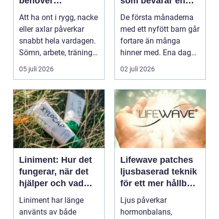
behöver
som bevarar en
professionell hjälp
stor stund
Att ha ont i rygg, nacke
De första månaderna
eller axlar påverkar
med ett nyfött barn går
snabbt hela vardagen.
fortare än många
Sömn, arbete, träning
hinner med. Ena dagen
och humör ...
ryms hela foten i...
05 juli 2026
02 juli 2026
Liniment: Hur det
Lifewave patches
fungerar, när det
ljusbaserad teknik
hjälper och vad
för ett mer hållbart
man bör tänka på
välbefinnande
Liniment har länge
Ljus påverkar
använts av både
hormonbalans,