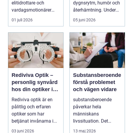
elitidrottare och
dygnsrytm, humör och
vardagsmotionärer
återhämtning. Under
för...
senare år har en ny typ
01 juli 2026
05 juni 2026
av prod...
Rediviva Optik –
Substansberoende
personlig synvård
förstå problemet
hos din optiker i
och vägen vidare
Uppsala
Rediviva optik är en
substansberoende
pålitlig och erfaren
påverkar hela
optiker som har
människans
betjänat invånarna i...
livssituation. Det
handlar sällan bara
03 juni 2026
13 maj 2026