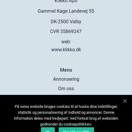
web:
www.klikko.dk
Menu
Annonsering
Om oss
Cookies
På vores website bruges cookies til at huske dine indstillinger,
Kontakta oss
statistik og personalisering af indhold og annoncer. Denne
Sitemap
information deles med tredjepart. Ved fortsat brug af websiden
godkender du cookiepolitikken.