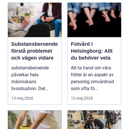
Substansberoende
Fotvård i
förstå problemet
Helsingborg: Allt
och vägen vidare
du behöver veta
substansberoende
Att ta hand om våra
påverkar hela
fötter är en aspekt av
människans
personlig omvårdnad
livssituation. Det
som ofta fö...
handlar sällan bara
13 maj 2026
12 maj 2026
om alkohol, narkoti...