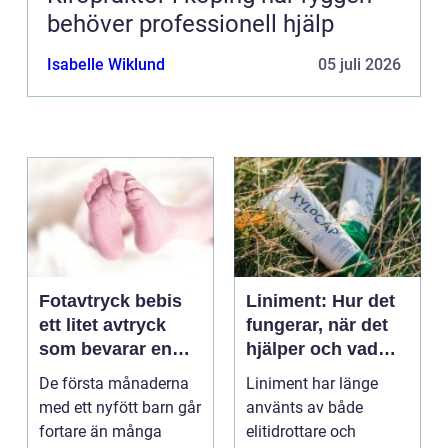
behöver professionell hjälp
Isabelle Wiklund
05 juli 2026
Fotavtryck bebis
Liniment: Hur det
ett litet avtryck
fungerar, när det
som bevarar en
hjälper och vad
stor stund
man bör tänka på
De första månaderna
Liniment har länge
med ett nyfött barn går
använts av både
fortare än många
elitidrottare och