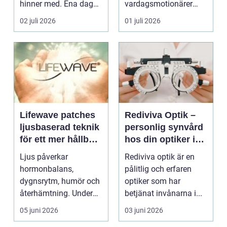
hinner med. Ena dagen
vardagsmotionärer
ryms hela foten i...
för...
02 juli 2026
01 juli 2026
Lifewave patches
Rediviva Optik –
ljusbaserad teknik
personlig synvård
för ett mer hållbart
hos din optiker i
välbefinnande
Uppsala
Ljus påverkar
Rediviva optik är en
hormonbalans,
pålitlig och erfaren
dygnsrytm, humör och
optiker som har
återhämtning. Under
betjänat invånarna i...
senare år har en ny typ
05 juni 2026
03 juni 2026
av prod...