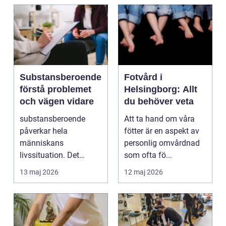
Substansberoende
Fotvård i
förstå problemet
Helsingborg: Allt
och vägen vidare
du behöver veta
substansberoende
Att ta hand om våra
påverkar hela
fötter är en aspekt av
människans
personlig omvårdnad
livssituation. Det
som ofta fö...
handlar sällan bara
13 maj 2026
12 maj 2026
om alkohol, narkoti...