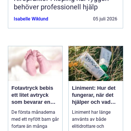
behöver professionell hjälp
Isabelle Wiklund
05 juli 2026
Fotavtryck bebis
Liniment: Hur det
ett litet avtryck
fungerar, när det
som bevarar en
hjälper och vad
stor stund
man bör tänka på
De första månaderna
Liniment har länge
med ett nyfött barn går
använts av både
fortare än många
elitidrottare och