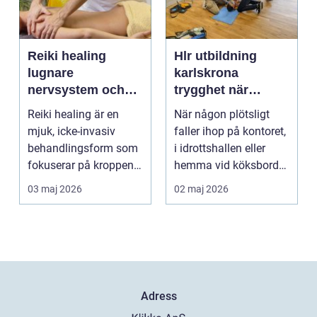
Reiki healing
Hlr utbildning
lugnare
karlskrona
nervsystem och
trygghet när
djupare
sekunderna
Reiki healing är en
När någon plötsligt
återhämtning
räknas
mjuk, icke-invasiv
faller ihop på kontoret,
behandlingsform som
i idrottshallen eller
fokuserar på kroppens
hemma vid köksbordet
egen förmåga att lä...
finns det ba...
03 maj 2026
02 maj 2026
Adress