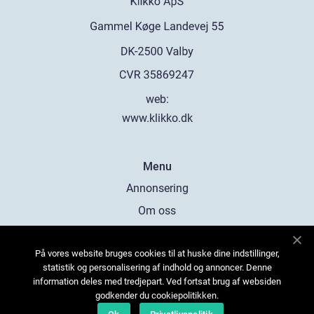
web:
www.klikko.dk
Menu
Annonsering
Om oss
Cookies
På vores website bruges cookies til at huske dine indstillinger,
Kontakta oss
statistik og personalisering af indhold og annoncer. Denne
Sitemap
information deles med tredjepart. Ved fortsat brug af websiden
godkender du cookiepolitikken.