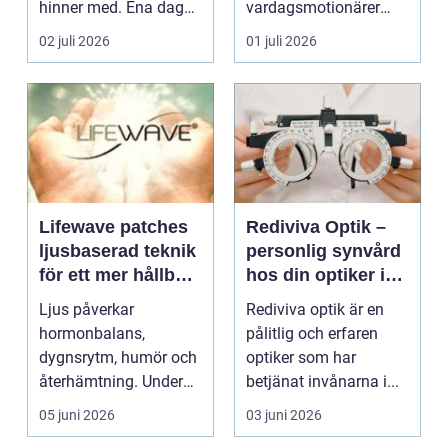
hinner med. Ena dagen
vardagsmotionärer
ryms hela foten i...
för...
02 juli 2026
01 juli 2026
Lifewave patches
Rediviva Optik –
ljusbaserad teknik
personlig synvård
för ett mer hållbart
hos din optiker i
välbefinnande
Uppsala
Ljus påverkar
Rediviva optik är en
hormonbalans,
pålitlig och erfaren
dygnsrytm, humör och
optiker som har
återhämtning. Under
betjänat invånarna i...
senare år har en ny typ
05 juni 2026
03 juni 2026
av prod...