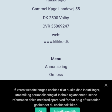
web:
www.klikko.dk
Menu
Annonsering
Om oss
Cookies
På vores website bruges cookies til at huske dine indstillinger,
Kontakta oss
statistik og personalisering af indhold og annoncer. Denne
Sitemap
information deles med tredjepart. Ved fortsat brug af websiden
godkender du cookiepolitikken.
Ok
Privatlivspolitik