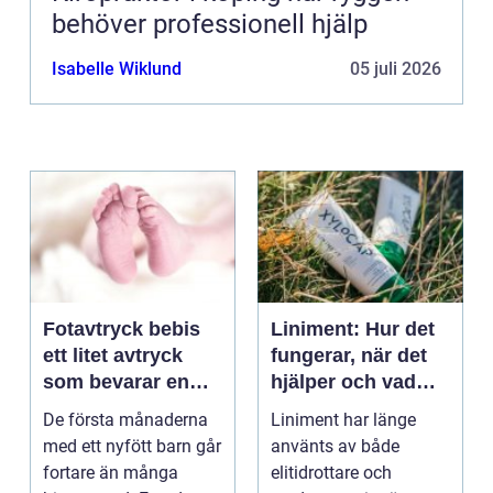
behöver professionell hjälp
Isabelle Wiklund
05 juli 2026
Fotavtryck bebis
Liniment: Hur det
ett litet avtryck
fungerar, när det
som bevarar en
hjälper och vad
stor stund
man bör tänka på
De första månaderna
Liniment har länge
med ett nyfött barn går
använts av både
fortare än många
elitidrottare och