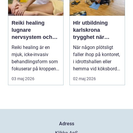
Reiki healing
Hlr utbildning
lugnare
karlskrona
nervsystem och
trygghet när
djupare
sekunderna
Reiki healing är en
När någon plötsligt
återhämtning
räknas
mjuk, icke-invasiv
faller ihop på kontoret,
behandlingsform som
i idrottshallen eller
fokuserar på kroppens
hemma vid köksbordet
egen förmåga att lä...
finns det ba...
03 maj 2026
02 maj 2026
Adress