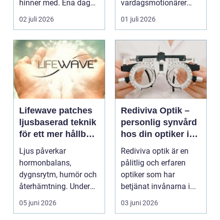
hinner med. Ena dagen
vardagsmotionärer
ryms hela foten i...
för...
02 juli 2026
01 juli 2026
Lifewave patches
Rediviva Optik –
ljusbaserad teknik
personlig synvård
för ett mer hållbart
hos din optiker i
välbefinnande
Uppsala
Ljus påverkar
Rediviva optik är en
hormonbalans,
pålitlig och erfaren
dygnsrytm, humör och
optiker som har
återhämtning. Under
betjänat invånarna i...
senare år har en ny typ
05 juni 2026
03 juni 2026
av prod...