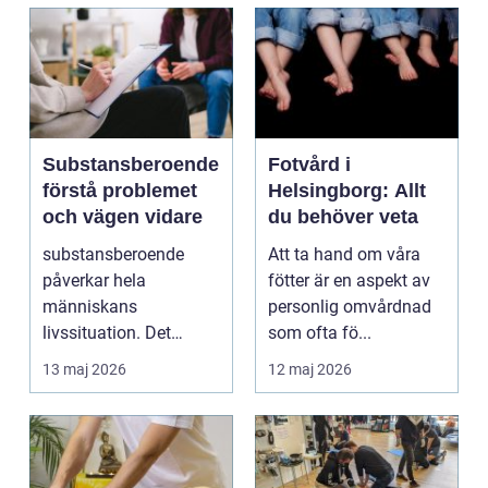
Substansberoende
Fotvård i
förstå problemet
Helsingborg: Allt
och vägen vidare
du behöver veta
substansberoende
Att ta hand om våra
påverkar hela
fötter är en aspekt av
människans
personlig omvårdnad
livssituation. Det
som ofta fö...
handlar sällan bara
13 maj 2026
12 maj 2026
om alkohol, narkoti...