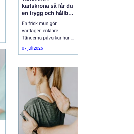
karlskrona så får du
en trygg och hållbar
munhälsa
En frisk mun gör
vardagen enklare.
Tänderna påverkar hur vi
äter, hur vi pratar och hur
07 juli 2026
trygga vi känner oss i
sociala situationer. När
människor söker
efter
tandvård Karlskrona
handlar