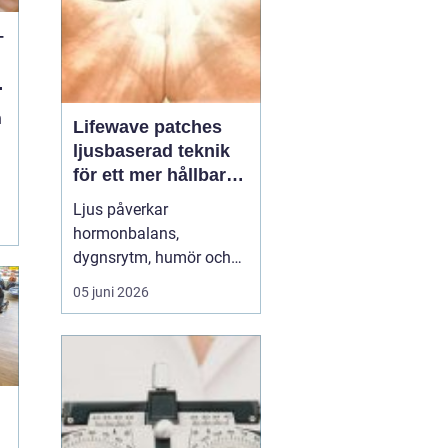
–
n
n
Lifewave patches
ljusbaserad teknik
för ett mer hållbart
välbefinnande
Ljus påverkar
hormonbalans,
dygnsrytm, humör och
återhämtning. Under
05 juni 2026
senare år har en ny typ
av produkt vuxit fram i
gränslandet mellan
ljusterapi och kroppens
egen biologi:
Lifewave
patches
. De är små