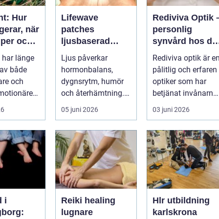
nt: Hur
Lifewave
Rediviva Optik 
gerar, när
patches
personlig
lper och
ljusbaserad
synvård hos di
n bör
teknik för ett
optiker i
 har länge
Ljus påverkar
Rediviva optik är e
på
mer hållbart
Uppsala
 av både
hormonbalans,
pålitlig och erfaren
välbefinnande
tare och
dygnsrytm, humör
optiker som har
motionärer
och återhämtning.
betjänat invånarna
Under senare år har
i...
26
05 juni 2026
03 juni 2026
en ny typ av prod...
 i
Reiki healing
Hlr utbildning
gborg:
lugnare
karlskrona