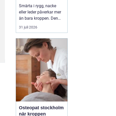
professionell hjälp
Smärta i rygg, nacke
eller leder påverkar mer
än bara kroppen. Den
kan störa sömnen, göra
31 juli 2026
det svårt att koncentrera
sig och sätta stopp för
sådant som arbete,
träning och vardagliga
sysslor. M...
Osteopat stockholm
när kroppen