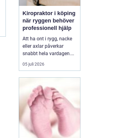
Kiropraktor i köping
när ryggen behöver
professionell hjälp
Att ha ont i rygg, nacke
eller axlar påverkar
snabbt hela vardagen.
Sömn, arbete, träning
05 juli 2026
och humör hänger ihop
med hur kroppen mår.
Många i Köping söker
därför en kiropraktor
Köping när värken inte
längre går över av sig
själv, eller när
återkommand...