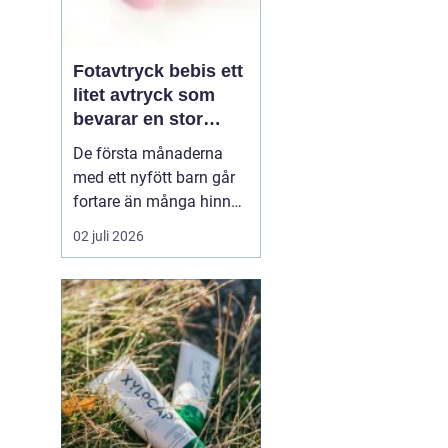
Fotavtryck bebis ett
litet avtryck som
bevarar en stor
stund
De första månaderna
med ett nyfött barn går
fortare än många hinner
med. Ena dagen ryms
02 juli 2026
hela foten i handflatan,
nästa dag har den lilla
redan vuxit ur sina första
pyjamasar.
Ett fotavtryck
bebis fångar
just den d...