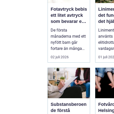
Fotavtryck bebis
Linime
ett litet avtryck
det fun
som bevarar en
det hjä
stor stund
vad ma
De första
Liniment
tänka 
månaderna med ett
använts
nyfött barn går
elitidrot
fortare än många
vardags
hinner med. Ena
för...
02 juli 2026
01 juli 20
dagen ryms hela
foten i...
Substansberoen
Fotvård
de förstå
Helsin