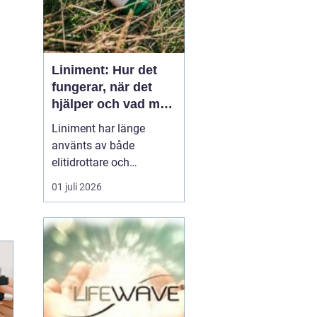
Liniment: Hur det
fungerar, när det
hjälper och vad man
bör tänka på
Liniment har länge
använts av både
elitidrottare och
vardagsmotionärer för
01 juli 2026
att lindra värk, stelhet
och muskelsmärta. Men
hur fungerar dessa
krämer egentligen, vad
innehåller de och när
passar de b&...