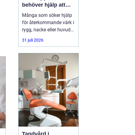
behöver hjälp att
hitta balans
Många som söker hjälp
för återkommande värk i
rygg, nacke eller huvud
har redan provat både
31 juli 2026
träning, vila och
smärtstillande utan att
besvären släpper. Där
någonstans uppstår ofta
intresset för osteopati.
Tandvård i