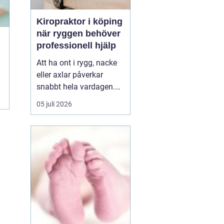
Kiropraktor i köping
när ryggen behöver
professionell hjälp
Att ha ont i rygg, nacke
eller axlar påverkar
snabbt hela vardagen.
Sömn, arbete, träning
05 juli 2026
och humör hänger ihop
med hur kroppen mår.
Många i Köping söker
därför en kiropraktor
Köping när värken inte
längre går över av sig
själv, eller när
återkommand...