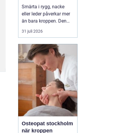
professionell hjälp
Smärta i rygg, nacke
eller leder påverkar mer
än bara kroppen. Den
kan störa sömnen, göra
31 juli 2026
det svårt att koncentrera
sig och sätta stopp för
sådant som arbete,
träning och vardagliga
sysslor. M...
Osteopat stockholm
när kroppen