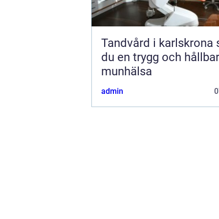
Tandvård i karlskrona så får
du en trygg och hållba
munhälsa
admin
0