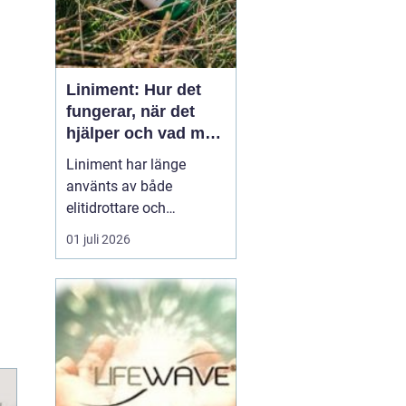
Liniment: Hur det
fungerar, när det
hjälper och vad man
bör tänka på
Liniment har länge
använts av både
elitidrottare och
vardagsmotionärer för
01 juli 2026
att lindra värk, stelhet
och muskelsmärta. Men
hur fungerar dessa
krämer egentligen, vad
innehåller de och när
passar de b&...