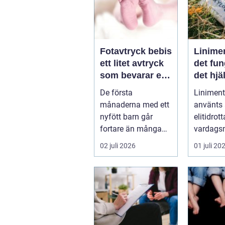
Fotavtryck bebis
Linime
ett litet avtryck
det fun
som bevarar en
det hjä
stor stund
vad ma
De första
Liniment
tänka 
månaderna med ett
använts
nyfött barn går
elitidrot
fortare än många
vardags
hinner med. Ena
för...
02 juli 2026
01 juli 20
dagen ryms hela
foten i...