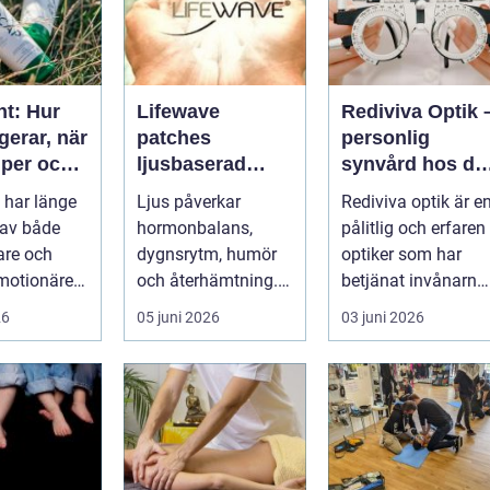
nt: Hur
Lifewave
Rediviva Optik 
gerar, när
patches
personlig
lper och
ljusbaserad
synvård hos di
n bör
teknik för ett
optiker i
 har länge
Ljus påverkar
Rediviva optik är e
på
mer hållbart
Uppsala
 av både
hormonbalans,
pålitlig och erfaren
välbefinnande
tare och
dygnsrytm, humör
optiker som har
motionärer
och återhämtning.
betjänat invånarna
Under senare år har
i...
26
05 juni 2026
03 juni 2026
en ny typ av prod...