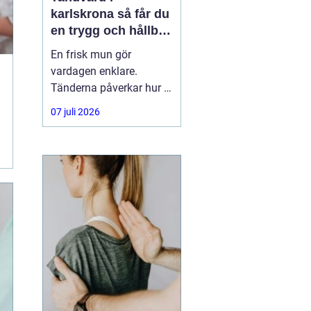
karlskrona så får du
en trygg och hållbar
munhälsa
En frisk mun gör
vardagen enklare.
Tänderna påverkar hur vi
äter, hur vi pratar och hur
07 juli 2026
trygga vi känner oss i
sociala situationer. När
människor söker
efter
tandvård Karlskrona
handlar