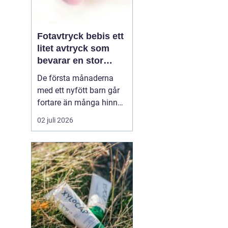
Fotavtryck bebis ett
litet avtryck som
bevarar en stor
stund
De första månaderna
med ett nyfött barn går
fortare än många hinner
med. Ena dagen ryms
02 juli 2026
hela foten i handflatan,
nästa dag har den lilla
redan vuxit ur sina första
pyjamasar.
Ett fotavtryck
bebis fångar
just den d...