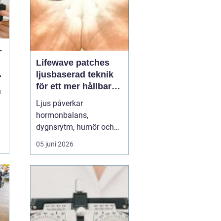
–
Lifewave patches
n
ljusbaserad teknik
för ett mer hållbart
n
välbefinnande
Ljus påverkar
hormonbalans,
dygnsrytm, humör och
återhämtning. Under
05 juni 2026
senare år har en ny typ
av produkt vuxit fram i
gränslandet mellan
ljusterapi och kroppens
egen biologi:
Lifewave
patches
. De är små