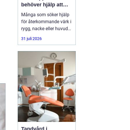
behöver hjälp att
hitta balans
Många som söker hjälp
för återkommande värk i
rygg, nacke eller huvud
har redan provat både
31 juli 2026
träning, vila och
smärtstillande utan att
besvären släpper. Där
någonstans uppstår ofta
intresset för osteopati.
Tandvård i