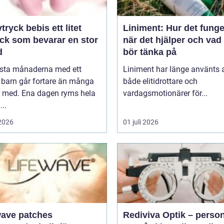
yck bebis ett litet
Liniment: Hur det funge
yck som bevarar en stor
när det hjälper och va
d
bör tänka på
rsta månaderna med ett
Liniment har länge använts 
 barn går fortare än många
både elitidrottare och
r med. Ena dagen ryms hela
vardagsmotionärer för...
...
 2026
01 juli 2026
wave patches
Rediviva Optik – person