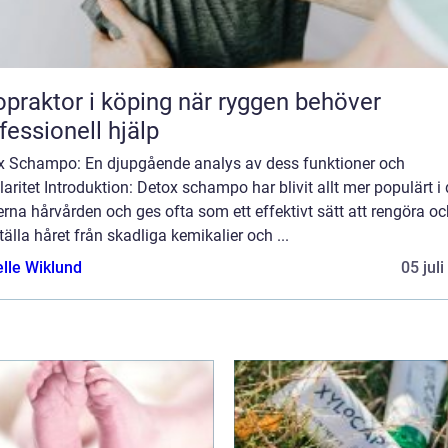
aktor i köping när ryggen behöver
fessionell hjälp
x Schampo: En djupgående analys av dess funktioner och
aritet Introduktion: Detox schampo har blivit allt mer populärt i
na hårvården och ges ofta som ett effektivt sätt att rengöra oc
tälla håret från skadliga kemikalier och ...
elle Wiklund
05 jul