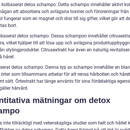
vt kolbaserat detox schampo: Detta schampo innehåller aktivt ko
mågan att absorbera och avlägsna toxiner och föroreningar från 
ol fungerar som en magnet och drar till sig gifter, vilket gör att d
tas bort.
usbaserat detox schampo: Dessa schampon innehåller citrusextr
ra, vilket hjälper till att lösa upp och avlägsna produktuppbygg
rån stylingprodukter. Citrusextrakt har även en naturlig revitalise
å håret.
aserat detox schampo: Denna typ av schampo innehåller en bla
 örter som tillsammans arbetar för att rensa hårbotten och håret
t sätt. Örtextrakt har länge använts för sina fördelaktiga egen
gäller hårvård.
ntitativa mätningar om detox
ampo
s inte tillräckligt med vetenskapliga studier som helt och hållet 
ffekten av detox schampo. Detta beror främst på att det är svårt