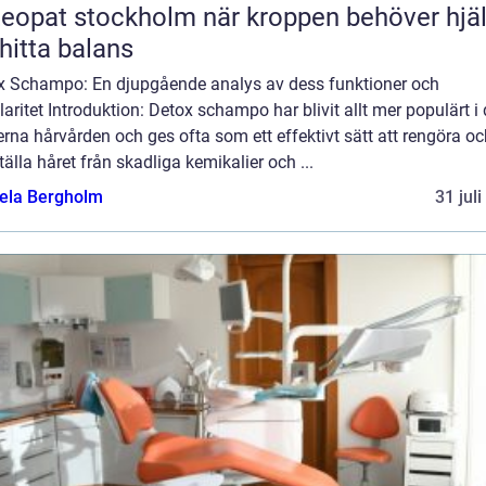
t stockholm när kroppen behöver hjälp
 hitta balans
x Schampo: En djupgående analys av dess funktioner och
aritet Introduktion: Detox schampo har blivit allt mer populärt i
na hårvården och ges ofta som ett effektivt sätt att rengöra oc
tälla håret från skadliga kemikalier och ...
ela Bergholm
31 jul