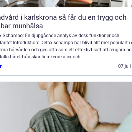
rd i karlskrona så får du en trygg och
lbar munhälsa
x Schampo: En djupgående analys av dess funktioner och
aritet Introduktion: Detox schampo har blivit allt mer populärt i
na hårvården och ges ofta som ett effektivt sätt att rengöra oc
tälla håret från skadliga kemikalier och ...
n
07 jul