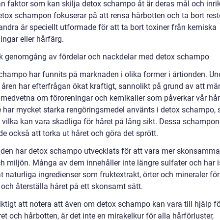
n faktor som kan skilja detox schampo åt är deras mål och inrik
etox schampon fokuserar på att rensa hårbotten och ta bort reste
dra är speciellt utformade för att ta bort toxiner från kemiska
ngar eller hårfärg.
sk genomgång av fördelar och nackdelar med detox schampo
champo har funnits på marknaden i olika former i årtionden. Un
åren har efterfrågan ökat kraftigt, sannolikt på grund av att mä
r medvetna om föroreningar och kemikalier som påverkar vår hår
e har mycket starka rengöringsmedel använts i detox schampo,
, vilka kan vara skadliga för håret på lång sikt. Dessa schampon
e också att torka ut håret och göra det sprött.
tiden har detox schampo utvecklats för att vara mer skonsamm
h miljön. Många av dem innehåller inte längre sulfater och har is
at naturliga ingredienser som fruktextrakt, örter och mineraler för
och återställa håret på ett skonsamt sätt.
iktigt att notera att även om detox schampo kan vara till hjälp fö
et och hårbotten, är det inte en mirakelkur för alla hårförluster,