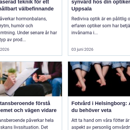
aserad teknik för ett
synvård hos din optiker
hållbart välbefinnande
Uppsala
påverkar hormonbalans,
Rediviva optik är en pålitlig 
rytm, humör och
erfaren optiker som har betj
mtning. Under senare år har
invånarna i...
typ av prod...
i 2026
03 juni 2026
nsberoende förstå
Fotvård i Helsingborg: A
lemet och vägen vidare
du behöver veta
ansberoende påverkar hela
Att ta hand om våra fötter är
kans livssituation. Det
aspekt av personlig omvård