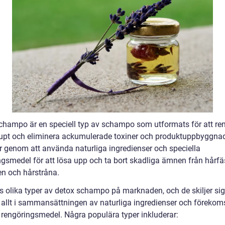
champo är en speciell typ av schampo som utformats för att re
jupt och eliminera ackumulerade toxiner och produktuppbyggnad
r genom att använda naturliga ingredienser och speciella
ngsmedel för att lösa upp och ta bort skadliga ämnen från hårfäs
en och hårstråna.
ns olika typer av detox schampo på marknaden, och de skiljer sig
 allt i sammansättningen av naturliga ingredienser och förekom
 rengöringsmedel. Några populära typer inkluderar: