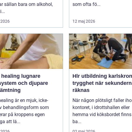
r sällan bara om alkohol,
som ofta fö...
...
 2026
12 maj 2026
ealing lugnare
Hlr utbildning karlskro
system och djupare
trygghet när sekundern
hämtning
räknas
healing är en mjuk, icke-
När någon plötsligt faller ih
iv behandlingsform som
kontoret, i idrottshallen eller
erar på kroppens egen
hemma vid köksbordet finns
a att lä...
ba...
 2026
02 maj 2026