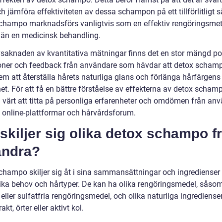
 jämföra effektiviteten av dessa schampon på ett tillförlitligt sä
champo marknadsförs vanligtvis som en effektiv rengöringsme
 än en medicinsk behandling.
vsaknaden av kvantitativa mätningar finns det en stor mängd po
oner och feedback från användare som hävdar att detox scham
em att återställa hårets naturliga glans och förlänga hårfärgens
et. För att få en bättre förståelse av effekterna av detox scham
a värt att titta på personliga erfarenheter och omdömen från an
a online-plattformar och hårvårdsforum.
skiljer sig olika detox schampo f
andra?
champo skiljer sig åt i sina sammansättningar och ingredienser 
ika behov och hårtyper. De kan ha olika rengöringsmedel, såso
 eller sulfatfria rengöringsmedel, och olika naturliga ingrediens
akt, örter eller aktivt kol.