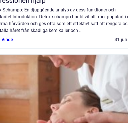
fessionell hjälp
x Schampo: En djupgående analys av dess funktioner och
aritet Introduktion: Detox schampo har blivit allt mer populärt i
na hårvården och ges ofta som ett effektivt sätt att rengöra oc
tälla håret från skadliga kemikalier och ...
 Vinde
31 jul