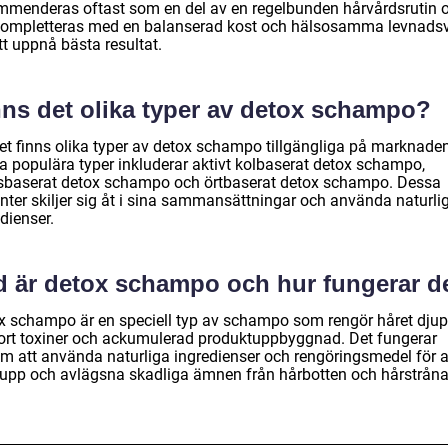
mmenderas oftast som en del av en regelbunden hårvårdsrutin 
kompletteras med en balanserad kost och hälsosamma levnads
tt uppnå bästa resultat.
nns det olika typer av detox schampo?
det finns olika typer av detox schampo tillgängliga på marknaden
a populära typer inkluderar aktivt kolbaserat detox schampo,
usbaserat detox schampo och örtbaserat detox schampo. Dessa
anter skiljer sig åt i sina sammansättningar och använda naturli
dienser.
d är detox schampo och hur fungerar d
x schampo är en speciell typ av schampo som rengör håret djup
bort toxiner och ackumulerad produktuppbyggnad. Det fungerar
m att använda naturliga ingredienser och rengöringsmedel för a
 upp och avlägsna skadliga ämnen från hårbotten och hårstråna