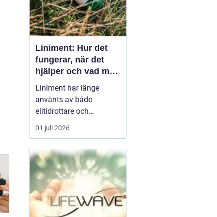
Liniment: Hur det
fungerar, när det
hjälper och vad man
bör tänka på
Liniment har länge
använts av både
elitidrottare och
vardagsmotionärer för
01 juli 2026
att lindra värk, stelhet
och muskelsmärta. Men
hur fungerar dessa
krämer egentligen, vad
innehåller de och när
passar de b&...