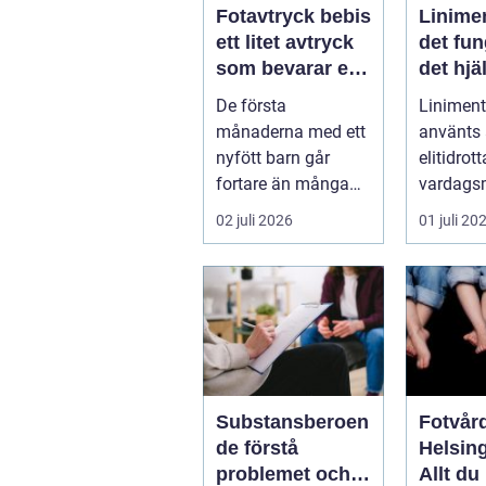
Fotavtryck bebis
Linime
ett litet avtryck
det fun
som bevarar en
det hjä
stor stund
vad ma
De första
Liniment
tänka 
månaderna med ett
använts
nyfött barn går
elitidrot
fortare än många
vardags
hinner med. Ena
för...
02 juli 2026
01 juli 20
dagen ryms hela
foten i...
Substansberoen
Fotvård
de förstå
Helsin
problemet och
Allt du