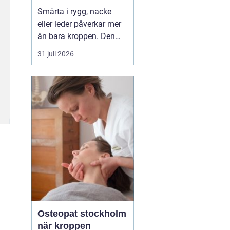
professionell hjälp
Smärta i rygg, nacke
eller leder påverkar mer
än bara kroppen. Den
kan störa sömnen, göra
31 juli 2026
det svårt att koncentrera
sig och sätta stopp för
sådant som arbete,
träning och vardagliga
sysslor. M...
Osteopat stockholm
när kroppen