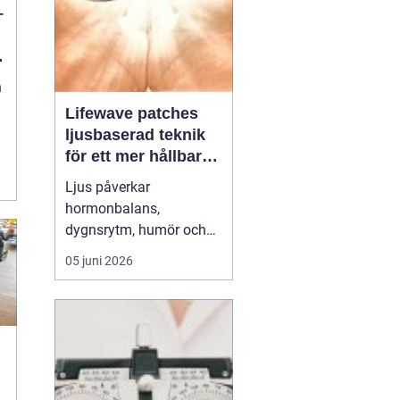
–
n
n
Lifewave patches
ljusbaserad teknik
för ett mer hållbart
välbefinnande
Ljus påverkar
hormonbalans,
dygnsrytm, humör och
återhämtning. Under
05 juni 2026
senare år har en ny typ
av produkt vuxit fram i
gränslandet mellan
ljusterapi och kroppens
egen biologi:
Lifewave
patches
. De är små