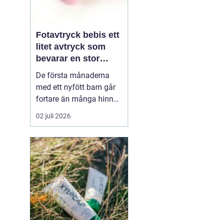
Fotavtryck bebis ett
litet avtryck som
bevarar en stor
stund
De första månaderna
med ett nyfött barn går
fortare än många hinner
med. Ena dagen ryms
02 juli 2026
hela foten i handflatan,
nästa dag har den lilla
redan vuxit ur sina första
pyjamasar.
Ett fotavtryck
bebis fångar
just den d...