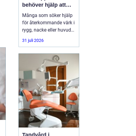
behöver hjälp att
hitta balans
Många som söker hjälp
för återkommande värk i
rygg, nacke eller huvud
har redan provat både
31 juli 2026
träning, vila och
smärtstillande utan att
besvären släpper. Där
någonstans uppstår ofta
intresset för osteopati.
Tandvård i