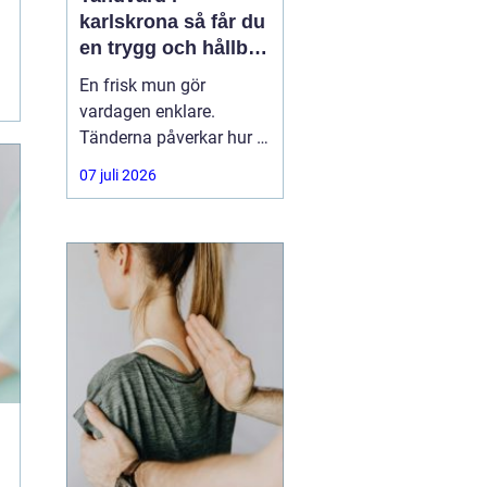
karlskrona så får du
en trygg och hållbar
munhälsa
En frisk mun gör
vardagen enklare.
Tänderna påverkar hur vi
äter, hur vi pratar och hur
07 juli 2026
trygga vi känner oss i
sociala situationer. När
människor söker
efter
tandvård Karlskrona
handlar