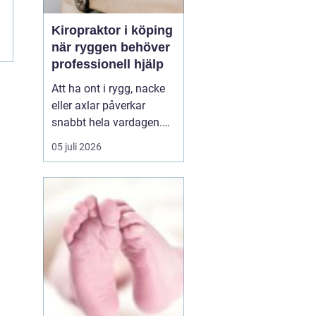
Kiropraktor i köping
när ryggen behöver
professionell hjälp
Att ha ont i rygg, nacke
eller axlar påverkar
snabbt hela vardagen.
Sömn, arbete, träning
05 juli 2026
och humör hänger ihop
med hur kroppen mår.
Många i Köping söker
därför en kiropraktor
Köping när värken inte
längre går över av sig
själv, eller när
återkommand...