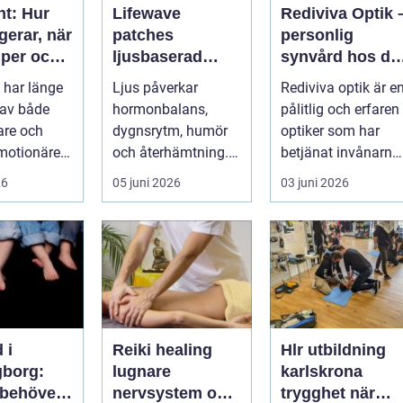
nt: Hur
Lifewave
Rediviva Optik 
gerar, när
patches
personlig
lper och
ljusbaserad
synvård hos di
n bör
teknik för ett
optiker i
 har länge
Ljus påverkar
Rediviva optik är e
på
mer hållbart
Uppsala
 av både
hormonbalans,
pålitlig och erfaren
välbefinnande
tare och
dygnsrytm, humör
optiker som har
motionärer
och återhämtning.
betjänat invånarna
Under senare år har
i...
26
05 juni 2026
03 juni 2026
en ny typ av prod...
 i
Reiki healing
Hlr utbildning
gborg:
lugnare
karlskrona
 behöver
nervsystem och
trygghet när