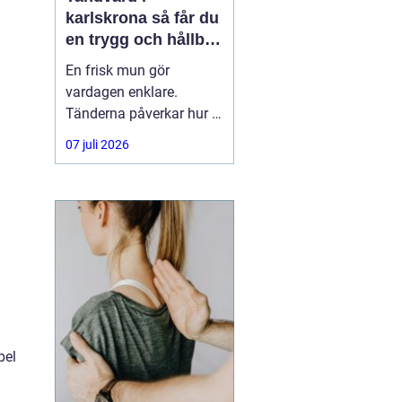
karlskrona så får du
en trygg och hållbar
munhälsa
En frisk mun gör
vardagen enklare.
Tänderna påverkar hur vi
äter, hur vi pratar och hur
07 juli 2026
trygga vi känner oss i
sociala situationer. När
människor söker
efter
tandvård Karlskrona
handlar
bel