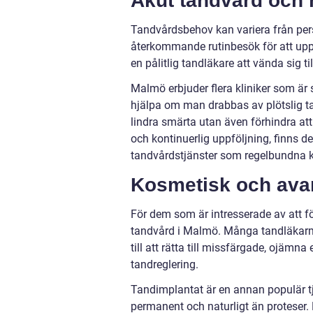
Akut tandvård och 
Tandvårdsbehov kan variera från per
återkommande rutinbesök för att uppr
en pålitlig tandläkare att vända sig til
Malmö erbjuder flera kliniker som är 
hjälpa om man drabbas av plötslig ta
lindra smärta utan även förhindra at
och kontinuerlig uppföljning, finns d
tandvårdstjänster som regelbundna ko
Kosmetisk och ava
För dem som är intresserade av att f
tandvård i Malmö. Många tandläkarm
till att rätta till missfärgade, ojämn
tandreglering.
Tandimplantat är en annan populär t
permanent och naturligt än proteser. 