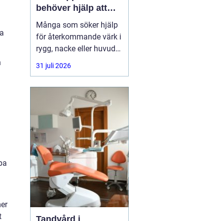
behöver hjälp att
hitta balans
Många som söker hjälp
ha
för återkommande värk i
rygg, nacke eller huvud
har redan provat både
n
31 juli 2026
träning, vila och
smärtstillande utan att
besvären släpper. Där
någonstans uppstår ofta
intresset för osteopati.
pa
mer
t
Tandvård i