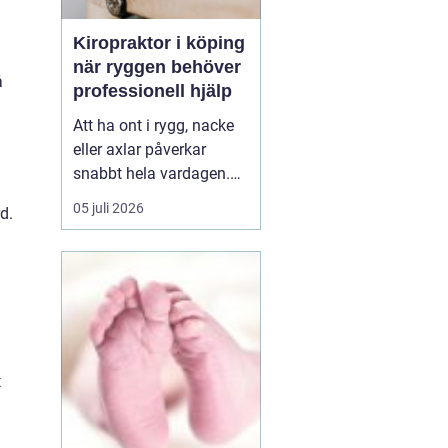
Kiropraktor i köping
när ryggen behöver
å
professionell hjälp
Att ha ont i rygg, nacke
eller axlar påverkar
snabbt hela vardagen.
Sömn, arbete, träning
05 juli 2026
d.
och humör hänger ihop
med hur kroppen mår.
Många i Köping söker
därför en kiropraktor
Köping när värken inte
längre går över av sig
själv, eller när
t
återkommand...