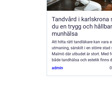
Tandvård i karlskrona så får
du en trygg och hållba
munhälsa
Att hitta rätt tandläkare kan vara 
utmaning, särskilt i en större sta
Malmö där utbudet är stort. Med 
både tandhälsa och estetik finns
alternativ att övervä...
admin
0