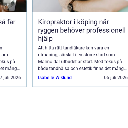
Kiropraktor i köping när
r
ryggen behöver professionell
hjälp
en
Att hitta rätt tandläkare kan vara en
d som
utmaning, särskilt i en större stad som
fokus på
Malmö där utbudet är stort. Med fokus på
 det många
både tandhälsa och estetik finns det många
alternativ att övervä...
7 juli 2026
Isabelle Wiklund
05 juli 2026