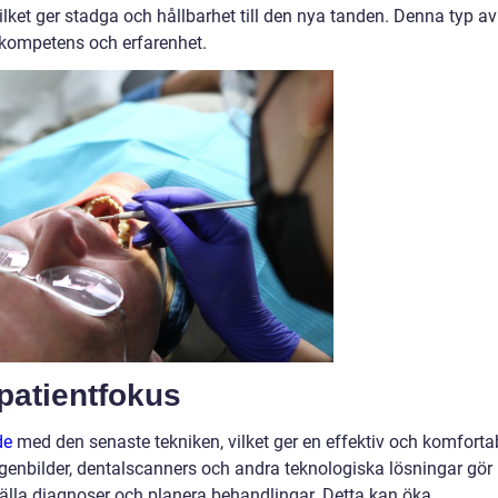
lket ger stadga och hållbarhet till den nya tanden. Denna typ av
tkompetens och erfarenhet.
patientfokus
de
med den senaste tekniken, vilket ger en effektiv och komforta
ntgenbilder, dentalscanners och andra teknologiska lösningar gör
ställa diagnoser och planera behandlingar. Detta kan öka