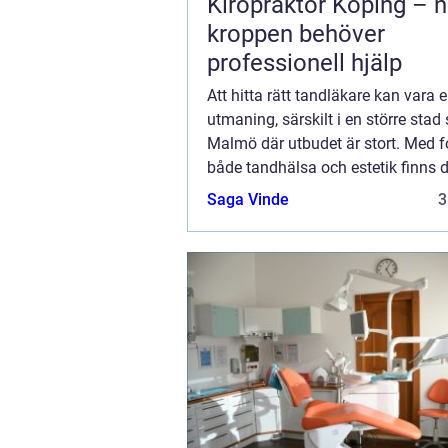
Kiropraktor Köping – n
kroppen behöver
professionell hjälp
Att hitta rätt tandläkare kan vara 
utmaning, särskilt i en större sta
Malmö där utbudet är stort. Med 
både tandhälsa och estetik finns
alternativ att övervä...
Saga Vinde
3