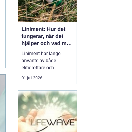
Liniment: Hur det
fungerar, när det
hjälper och vad man
bör tänka på
Liniment har länge
använts av både
elitidrottare och
vardagsmotionärer för
01 juli 2026
att lindra värk, stelhet
och muskelsmärta. Men
hur fungerar dessa
krämer egentligen, vad
innehåller de och när
passar de b&...