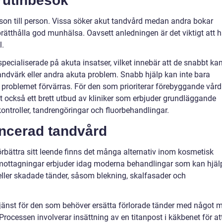
rutinbesök
son till person. Vissa söker akut tandvård medan andra bokar
ätthålla god munhälsa. Oavsett anledningen är det viktigt att 
l.
specialiserade på akuta insatser, vilket innebär att de snabbt ka
ndvärk eller andra akuta problem. Snabb hjälp kan inte bara
t problemet förvärras. För den som prioriterar förebyggande vård
et också ett brett utbud av kliniker som erbjuder grundläggande
ntroller, tandrengöringar och fluorbehandlingar.
ncerad tandvård
örbättra sitt leende finns det många alternativ inom kosmetisk
ottagningar erbjuder idag moderna behandlingar som kan hjäl
a eller skadade tänder, såsom blekning, skalfasader och
jänst för den som behöver ersätta förlorade tänder med något 
Processen involverar insättning av en titanpost i käkbenet för at