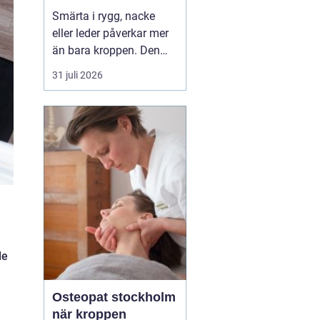
professionell hjälp
Smärta i rygg, nacke
eller leder påverkar mer
än bara kroppen. Den
kan störa sömnen, göra
31 juli 2026
det svårt att koncentrera
sig och sätta stopp för
sådant som arbete,
träning och vardagliga
sysslor. M...
de
Osteopat stockholm
när kroppen