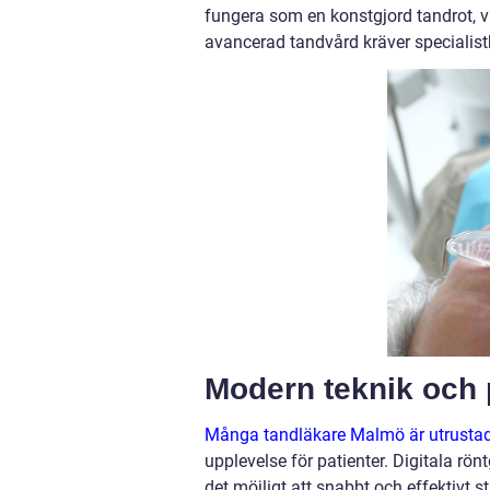
fungera som en konstgjord tandrot, vi
avancerad tandvård kräver specialis
Modern teknik och 
Många tandläkare Malmö är utrusta
upplevelse för patienter. Digitala rö
det möjligt att snabbt och effektivt 