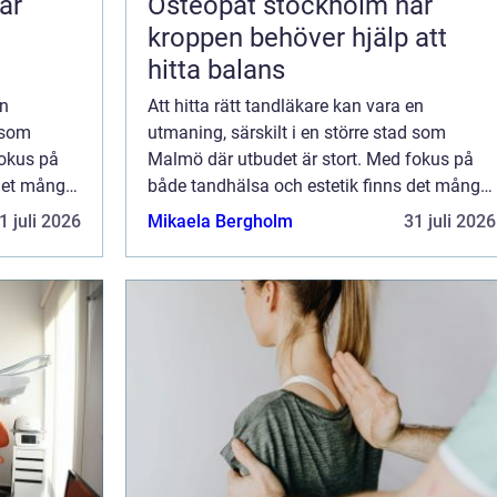
är
Osteopat stockholm när
kroppen behöver hjälp att
hitta balans
en
Att hitta rätt tandläkare kan vara en
d som
utmaning, särskilt i en större stad som
fokus på
Malmö där utbudet är stort. Med fokus på
 det många
både tandhälsa och estetik finns det många
alternativ att övervä...
1 juli 2026
Mikaela Bergholm
31 juli 2026