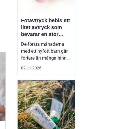
Fotavtryck bebis ett
litet avtryck som
bevarar en stor
stund
De första månaderna
med ett nyfött barn går
fortare än många hinner
med. Ena dagen ryms
02 juli 2026
hela foten i handflatan,
nästa dag har den lilla
redan vuxit ur sina första
pyjamasar.
Ett fotavtryck
bebis fångar
just den d...