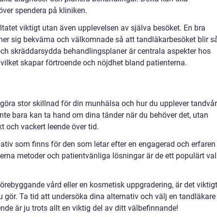
ver spendera på kliniken.
ltatet viktigt utan även upplevelsen av själva besöket. En bra
änner sig bekväma och välkomnade så att tandläkarbesöket blir s
 och skräddarsydda behandlingsplaner är centrala aspekter hos
vilket skapar förtroende och nöjdhet bland patienterna.
 göra stor skillnad för din munhälsa och hur du upplever tandvår
nte bara kan ta hand om dina tänder när du behöver det, utan
kt och vackert leende över tid.
rnativ som finns för den som letar efter en engagerad och erfaren
na metoder och patientvänliga lösningar är de ett populärt val
 förebyggande vård eller en kosmetisk uppgradering, är det viktig
 gör. Ta tid att undersöka dina alternativ och välj en tandläkare
de är ju trots allt en viktig del av ditt välbefinnande!