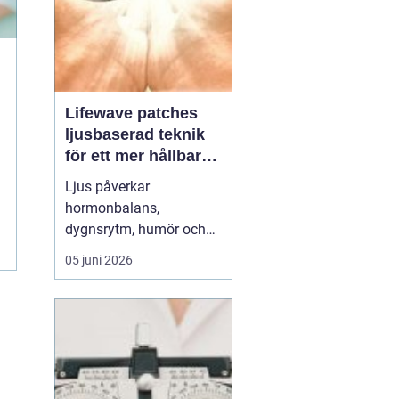
Lifewave patches
ljusbaserad teknik
för ett mer hållbart
välbefinnande
Ljus påverkar
hormonbalans,
dygnsrytm, humör och
återhämtning. Under
05 juni 2026
senare år har en ny typ
av produkt vuxit fram i
gränslandet mellan
ljusterapi och kroppens
egen biologi:
Lifewave
patches
. De är små