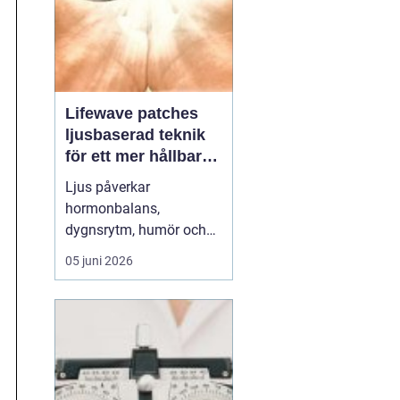
Lifewave patches
ljusbaserad teknik
för ett mer hållbart
välbefinnande
Ljus påverkar
hormonbalans,
dygnsrytm, humör och
återhämtning. Under
05 juni 2026
senare år har en ny typ
av produkt vuxit fram i
gränslandet mellan
ljusterapi och kroppens
egen biologi:
Lifewave
patches
. De är små