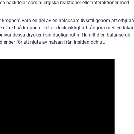
a nackdelar som allergiska reaktioner eller interaktioner med
 kroppen” vara en del av en hälsosam livsstil genom att erbjuda
e effekt på kroppen. Det är dock viktigt att rådgöra med en läkar
livar dessa drycker i sin dagliga rutin. Ha alltid en balanserad
dienser för att njuta av hälsan från insidan och ut.