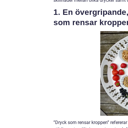
skillnader mellan olika drycker samt 
1. En övergripande,
som rensar kroppe
”Dryck som rensar kroppen” refererar ti