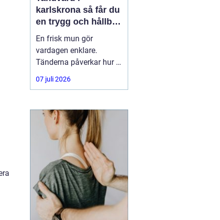
karlskrona så får du
en trygg och hållbar
munhälsa
En frisk mun gör
vardagen enklare.
Tänderna påverkar hur vi
äter, hur vi pratar och hur
07 juli 2026
trygga vi känner oss i
sociala situationer. När
människor söker
efter
tandvård Karlskrona
handlar
era