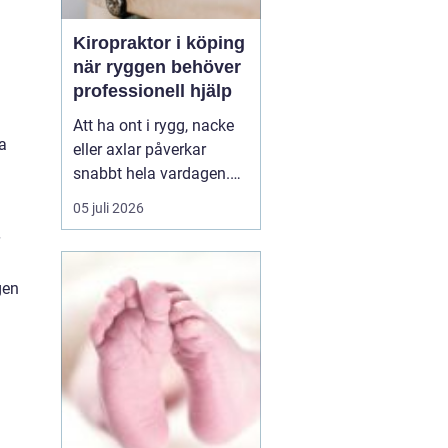
Kiropraktor i köping
när ryggen behöver
professionell hjälp
Att ha ont i rygg, nacke
a
eller axlar påverkar
snabbt hela vardagen.
Sömn, arbete, träning
05 juli 2026
och humör hänger ihop
med hur kroppen mår.
Många i Köping söker
gen
därför en kiropraktor
Köping när värken inte
längre går över av sig
själv, eller när
återkommand...