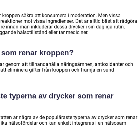
nar kroppen säkra att konsumera i moderation. Men vissa
eaktioner mot vissa ingredienser. Det är alltid bäst att rådgöra
re innan man inkluderar dessa drycker i sin dagliga rutin,
gande hälsotillstånd eller tar mediciner.
r som renar kroppen?
ar genom att tillhandahålla näringsämnen, antioxidanter och
att eliminera gifter från kroppen och främja en sund
ste typerna av drycker som renar
nvatten är några av de populäraste typerna av drycker som renar
lika hälsofördelar och kan enkelt integreras i en hälsosam