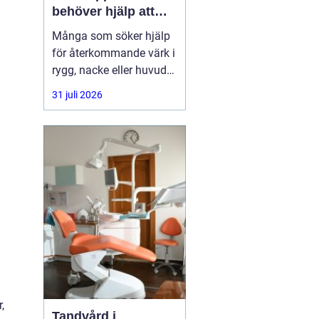
behöver hjälp att
hitta balans
Många som söker hjälp
för återkommande värk i
rygg, nacke eller huvud
har redan provat både
31 juli 2026
träning, vila och
smärtstillande utan att
besvären släpper. Där
någonstans uppstår ofta
intresset för osteopati.
,
Tandvård i