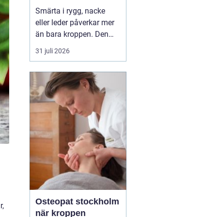
professionell hjälp
Smärta i rygg, nacke
eller leder påverkar mer
än bara kroppen. Den
kan störa sömnen, göra
31 juli 2026
det svårt att koncentrera
sig och sätta stopp för
sådant som arbete,
träning och vardagliga
sysslor. M...
Osteopat stockholm
r,
när kroppen