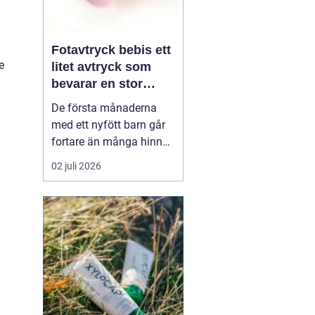
Fotavtryck bebis ett
e
litet avtryck som
bevarar en stor
stund
De första månaderna
med ett nyfött barn går
fortare än många hinner
med. Ena dagen ryms
02 juli 2026
hela foten i handflatan,
nästa dag har den lilla
redan vuxit ur sina första
pyjamasar.
Ett fotavtryck
bebis fångar
just den d...