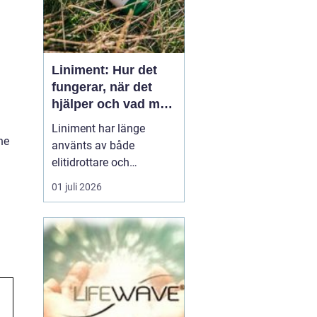
Liniment: Hur det
fungerar, när det
hjälper och vad man
bör tänka på
Liniment har länge
he
använts av både
elitidrottare och
vardagsmotionärer för
01 juli 2026
att lindra värk, stelhet
och muskelsmärta. Men
hur fungerar dessa
krämer egentligen, vad
innehåller de och när
passar de b&...