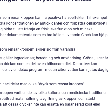
r som renar kroppen kan ha positiva hälsoeffekter. Till exempel
 öka koncentrationen av antioxidanter och förbättra cellskyddet i
g bidra till att främja en frisk leverfunktion och minska
 har dokumenterats som en bra källa till vitamin C och kan hjälp
som rensar kroppen” skiljer sig från varandra
det gäller ingredienser, beredning och användning. Gröna juicer är
kan drickas som en del av en hälsosam diet. Detox-teer kan
n del av en detox-program, medan citronvatten kan njutas dagli
ch nackdelar med olika ”dryck som rensar kroppen”
kroppen varit en del av olika kulturer och medicinska traditioner
örbättrad matsmältning, avgiftning av kroppen och stärkt
a att dessa drycker inte kan ersätta en balanserad kost eller