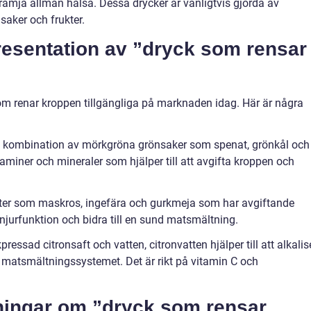
ämja allmän hälsa. Dessa drycker är vanligtvis gjorda av
saker och frukter.
resentation av ”dryck som rensar
som renar kroppen tillgängliga på marknaden idag. Här är några
en kombination av mörkgröna grönsaker som spenat, grönkål och
itaminer och mineraler som hjälper till att avgifta kroppen och
örter som maskros, ingefära och gurkmeja som har avgiftande
njurfunktion och bidra till en sund matsmältning.
ressad citronsaft och vatten, citronvatten hjälper till att alkalis
 matsmältningssystemet. Det är rikt på vitamin C och
tningar om ”dryck som rensar