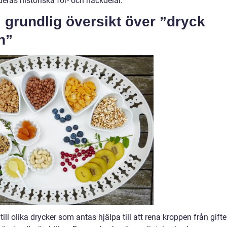
deras historiska för- och nackdelar.
 grundlig översikt över ”dryck
n”
ll olika drycker som antas hjälpa till att rena kroppen från gifter