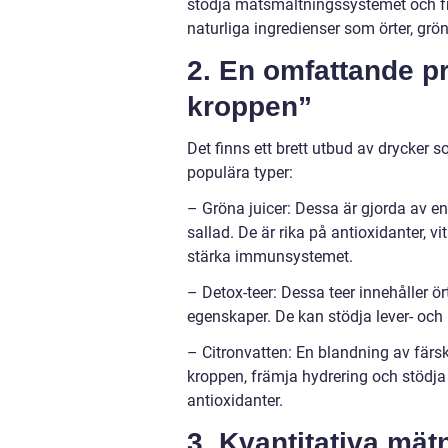
stödja matsmältningssystemet och fr
naturliga ingredienser som örter, grön
2. En omfattande p
kroppen”
Det finns ett brett utbud av drycker 
populära typer:
– Gröna juicer: Dessa är gjorda av 
sallad. De är rika på antioxidanter, v
stärka immunsystemet.
– Detox-teer: Dessa teer innehåller 
egenskaper. De kan stödja lever- och 
– Citronvatten: En blandning av färskp
kroppen, främja hydrering och stödja
antioxidanter.
3. Kvantitativa mä