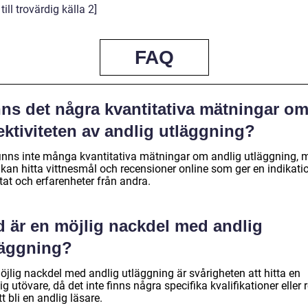
till trovärdig källa 2]
FAQ
nns det några kvantitativa mätningar o
ektiviteten av andlig utläggning?
finns inte många kvantitativa mätningar om andlig utläggning, 
kan hitta vittnesmål och recensioner online som ger en indikati
tat och erfarenheter från andra.
d är en möjlig nackdel med andlig
läggning?
öjlig nackdel med andlig utläggning är svårigheten att hitta en
lig utövare, då det inte finns några specifika kvalifikationer eller 
tt bli en andlig läsare.