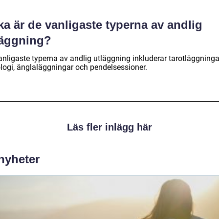
ka är de vanligaste typerna av andlig
läggning?
anligaste typerna av andlig utläggning inkluderar tarotläggninga
ologi, änglaläggningar och pendelsessioner.
Läs fler inlägg här
 nyheter