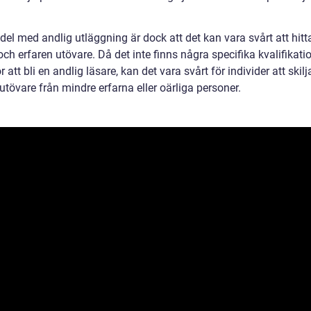
el med andlig utläggning är dock att det kan vara svårt att hitt
 och erfaren utövare. Då det inte finns några specifika kvalifikatio
ör att bli en andlig läsare, kan det vara svårt för individer att skil
utövare från mindre erfarna eller oärliga personer.