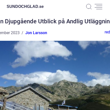
SUNDOCHGLAD.
se
n Djupgående Utblick på Andlig Utläggni
red
ember 2023
Jon Larsson