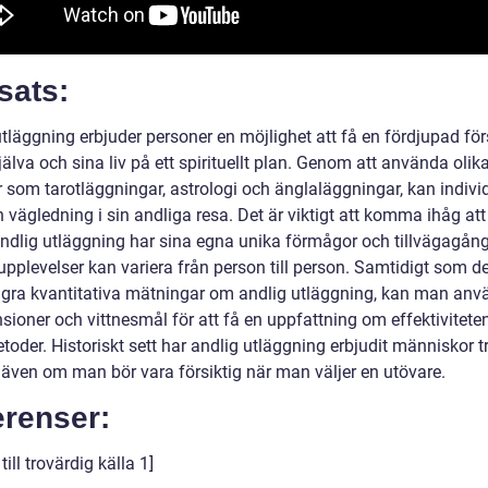
sats:
tläggning erbjuder personer en möjlighet att få en fördjupad för
jälva och sina liv på ett spirituellt plan. Genom att använda olik
 som tarotläggningar, astrologi och änglaläggningar, kan individ
 vägledning i sin andliga resa. Det är viktigt att komma ihåg att
andlig utläggning har sina egna unika förmågor och tillvägagång
upplevelser kan variera från person till person. Samtidigt som de
ågra kvantitativa mätningar om andlig utläggning, kan man anv
sioner och vittnesmål för att få en uppfattning om effektivitete
toder. Historiskt sett har andlig utläggning erbjudit människor t
, även om man bör vara försiktig när man väljer en utövare.
erenser:
till trovärdig källa 1]