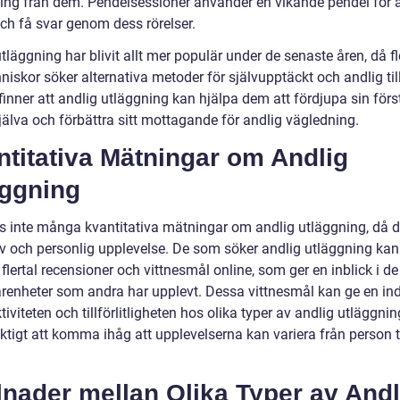
ing från dem. Pendelsessioner använder en vikande pendel för at
och få svar genom dess rörelser.
tläggning har blivit allt mer populär under de senaste åren, då f
niskor söker alternativa metoder för självupptäckt och andlig til
inner att andlig utläggning kan hjälpa dem att fördjupa sin förs
jälva och förbättra sitt mottagande för andlig vägledning.
titativa Mätningar om Andlig
äggning
ns inte många kvantitativa mätningar om andlig utläggning, då d
iv och personlig upplevelse. De som söker andlig utläggning ka
t flertal recensioner och vittnesmål online, som ger en inblick i de
arenheter som andra har upplevt. Dessa vittnesmål kan ge en ind
tiviteten och tillförlitligheten hos olika typer av andlig utläggni
iktigt att komma ihåg att upplevelserna kan variera från person ti
lnader mellan Olika Typer av Andl