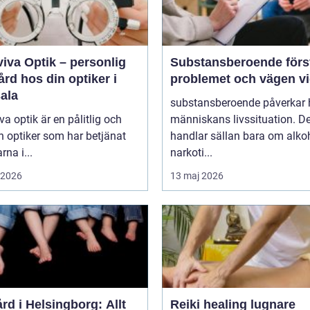
iva Optik – personlig
Substansberoende förstå
rd hos din optiker i
problemet och vägen v
ala
substansberoende påverkar 
va optik är en pålitlig och
människans livssituation. De
n optiker som har betjänat
handlar sällan bara om alkoh
rna i...
narkoti...
i 2026
13 maj 2026
rd i Helsingborg: Allt
Reiki healing lugnare