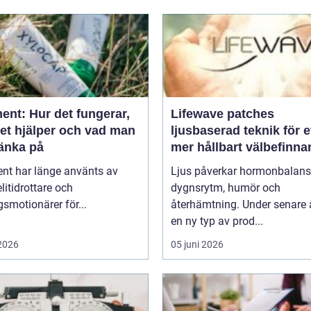
ent: Hur det fungerar,
Lifewave patches
det hjälper och vad man
ljusbaserad teknik för e
tänka på
mer hållbart välbefinn
ent har länge använts av
Ljus påverkar hormonbalans
litidrottare och
dygnsrytm, humör och
smotionärer för...
återhämtning. Under senare 
en ny typ av prod...
 2026
05 juni 2026