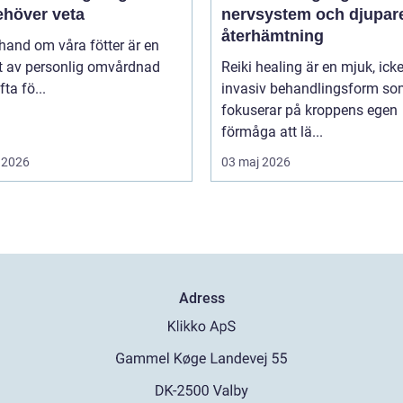
ehöver veta
nervsystem och djupar
återhämtning
 hand om våra fötter är en
t av personlig omvårdnad
Reiki healing är en mjuk, icke
ta fö...
invasiv behandlingsform s
fokuserar på kroppens egen
förmåga att lä...
 2026
03 maj 2026
Adress