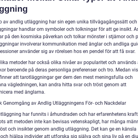
äggning
yp av andlig utläggning har sin egen unika tillvägagångssätt och
gningar handlar om symboler och tolkningar för att ge insikt. As
ar på den kosmiska påverkan och tolkar mönster i stjärnor och p
ggningar involverar kommunikation med änglar och andliga gui
ssioner använder sig av rörelsen hos en pendel för att få svar.
lika metoder har också olika nivåer av popularitet och används 
or beroende på deras personliga preferenser och tro. Medan vi
finner att tarotläggningar ger dem den mest meningsfulla och
na vägledningen, kan andra hitta svar och tröst genom att
icera med änglarna.
sk Genomgång av Andlig Utläggningens För- och Nackdelar
utläggning har funnits i århundraden och har erfarenhetens kraft
rots att metoden inte kan bevisas vetenskapligt, har många män
tröst och insikter genom andlig utläggning. Det kan ge en känsla
ch hjälpa individer att utforska sig själva och sina liv på en dj