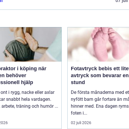
n
07 jul
raktor i köping när
Fotavtryck bebis ett litet
en behöver
avtryck som bevarar en
ssionell hjälp
stund
 ont i rygg, nacke eller axlar
De första månaderna med et
kar snabbt hela vardagen.
nyfött barn går fortare än 
arbete, träning och humör ...
hinner med. Ena dagen ryms
foten i...
 2026
02 juli 2026