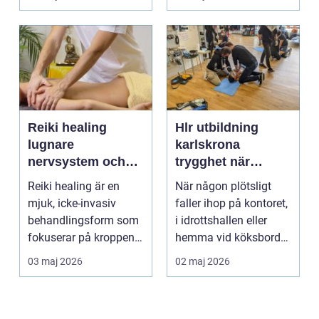
om alkohol, narkoti...
Reiki healing
Hlr utbildning
lugnare
karlskrona
nervsystem och
trygghet när
djupare
sekunderna
Reiki healing är en
När någon plötsligt
återhämtning
räknas
mjuk, icke-invasiv
faller ihop på kontoret,
behandlingsform som
i idrottshallen eller
fokuserar på kroppens
hemma vid köksbordet
egen förmåga att lä...
finns det ba...
03 maj 2026
02 maj 2026