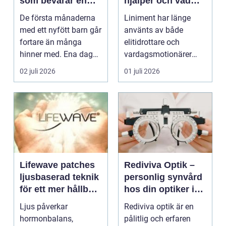
som bevarar en
hjälper och vad
stor stund
man bör tänka på
De första månaderna
Liniment har länge
med ett nyfött barn går
använts av både
fortare än många
elitidrottare och
hinner med. Ena dagen
vardagsmotionärer
ryms hela foten i...
för...
02 juli 2026
01 juli 2026
Lifewave patches
Rediviva Optik –
ljusbaserad teknik
personlig synvård
för ett mer hållbart
hos din optiker i
välbefinnande
Uppsala
Ljus påverkar
Rediviva optik är en
hormonbalans,
pålitlig och erfaren