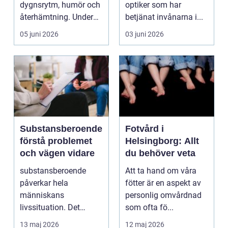
dygnsrytm, humör och
optiker som har
återhämtning. Under
betjänat invånarna i...
senare år har en ny typ
05 juni 2026
03 juni 2026
av prod...
Substansberoende
Fotvård i
förstå problemet
Helsingborg: Allt
och vägen vidare
du behöver veta
substansberoende
Att ta hand om våra
påverkar hela
fötter är en aspekt av
människans
personlig omvårdnad
livssituation. Det
som ofta fö...
handlar sällan bara
13 maj 2026
12 maj 2026