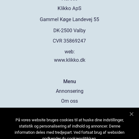
web:
www.klikko.dk
Menu
Annonsering
Om oss
Cookies
På vores website bruges cookies til at huske dine indstillinger,
Kontakta oss
statistik og personalisering af indhold og annoncer. Denne
Sitemap
information deles med tredjepart. Ved fortsat brug af websiden
godkender du cookiepolitikken.