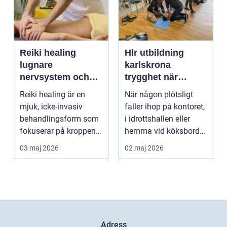
Reiki healing
Hlr utbildning
lugnare
karlskrona
nervsystem och
trygghet när
djupare
sekunderna
Reiki healing är en
När någon plötsligt
återhämtning
räknas
mjuk, icke-invasiv
faller ihop på kontoret,
behandlingsform som
i idrottshallen eller
fokuserar på kroppens
hemma vid köksbordet
egen förmåga att lä...
finns det ba...
03 maj 2026
02 maj 2026
Adress