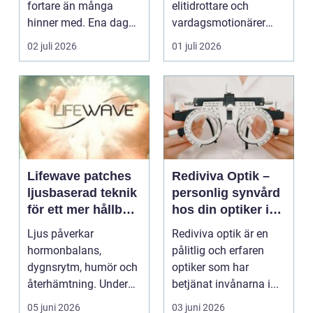
fortare än många
elitidrottare och
hinner med. Ena dagen
vardagsmotionärer
ryms hela foten i...
för...
02 juli 2026
01 juli 2026
Lifewave patches
Rediviva Optik –
ljusbaserad teknik
personlig synvård
för ett mer hållbart
hos din optiker i
välbefinnande
Uppsala
Ljus påverkar
Rediviva optik är en
hormonbalans,
pålitlig och erfaren
dygnsrytm, humör och
optiker som har
återhämtning. Under
betjänat invånarna i...
senare år har en ny typ
05 juni 2026
03 juni 2026