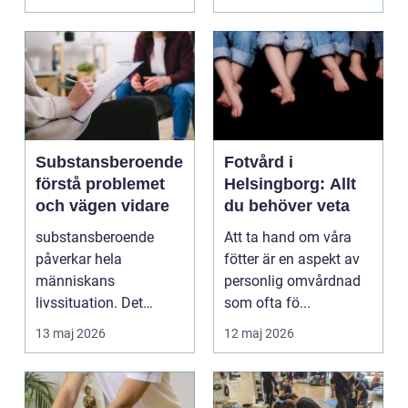
av prod...
Substansberoende
Fotvård i
förstå problemet
Helsingborg: Allt
och vägen vidare
du behöver veta
substansberoende
Att ta hand om våra
påverkar hela
fötter är en aspekt av
människans
personlig omvårdnad
livssituation. Det
som ofta fö...
handlar sällan bara
13 maj 2026
12 maj 2026
om alkohol, narkoti...