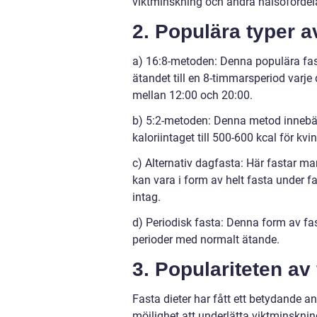
viktminskning och andra hälsofördela
2. Populära typer av
a) 16:8-metoden: Denna populära fas
ätandet till en 8-timmarsperiod varje
mellan 12:00 och 20:00.
b) 5:2-metoden: Denna metod innebär
kaloriintaget till 500-600 kcal för k
c) Alternativ dagfasta: Här fastar m
kan vara i form av helt fasta under f
intag.
d) Periodisk fasta: Denna form av fas
perioder med normalt ätande.
3. Populariteten av 
Fasta dieter har fått ett betydande 
möjlighet att underlätta viktminskn