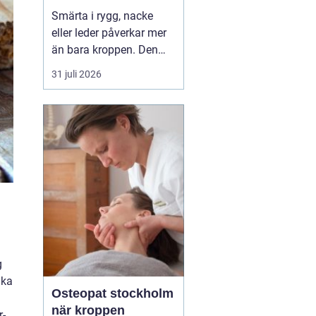
professionell hjälp
Smärta i rygg, nacke
eller leder påverkar mer
än bara kroppen. Den
kan störa sömnen, göra
31 juli 2026
det svårt att koncentrera
sig och sätta stopp för
sådant som arbete,
träning och vardagliga
sysslor. M...
g
lka
Osteopat stockholm
när kroppen
r-