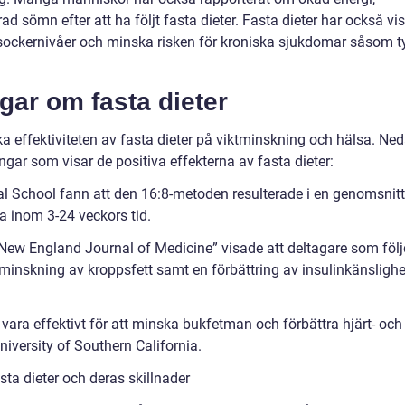
ad sömn efter att ha följt fasta dieter. Fasta dieter har också vi
lodsockernivåer och minska risken för kroniska sjukdomar såsom t
gar om fasta dieter
ka effektiviteten av fasta dieter på viktminskning och hälsa. Ne
gar som visar de positiva effekterna av fasta dieter:
al School fann att den 16:8-metoden resulterade i en genomsnitt
a inom 3-24 veckors tid.
 New England Journal of Medicine” visade att deltagare som föl
minskning av kroppsfett samt en förbättring av insulinkänslighe
 vara effektivt för att minska bukfetman och förbättra hjärt- och
University of Southern California.
ta dieter och deras skillnader