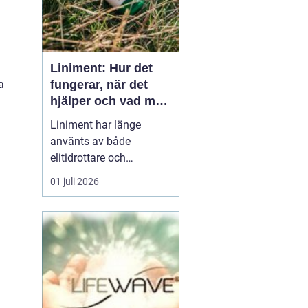
Liniment: Hur det
fungerar, när det
a
hjälper och vad man
bör tänka på
Liniment har länge
använts av både
elitidrottare och
vardagsmotionärer för
01 juli 2026
att lindra värk, stelhet
och muskelsmärta. Men
hur fungerar dessa
krämer egentligen, vad
innehåller de och när
passar de b&...