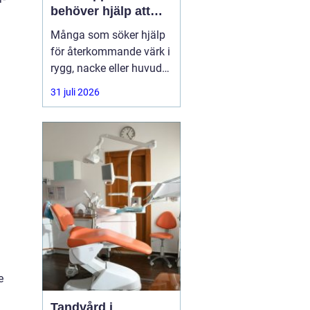
behöver hjälp att
hitta balans
Många som söker hjälp
för återkommande värk i
rygg, nacke eller huvud
har redan provat både
31 juli 2026
träning, vila och
smärtstillande utan att
besvären släpper. Där
någonstans uppstår ofta
intresset för osteopati.
e
Tandvård i