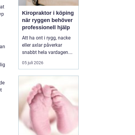
sat
Kiropraktor i köping
yp
när ryggen behöver
professionell hjälp
Att ha ont i rygg, nacke
eller axlar påverkar
dan
snabbt hela vardagen.
Sömn, arbete, träning
05 juli 2026
lig
och humör hänger ihop
med hur kroppen mår.
Många i Köping söker
jde
därför en kiropraktor
t
Köping när värken inte
längre går över av sig
själv, eller när
återkommand...