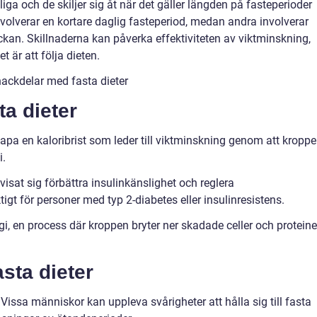
liga och de skiljer sig åt när det gäller längden på fasteperioder
volverar en kortare daglig fasteperiod, medan andra involverar
eckan. Skillnaderna kan påverka effektiviteten av viktminskning,
t är att följa dieten.
ackdelar med fasta dieter
ta dieter
apa en kaloribrist som leder till viktminskning genom att kropp
i.
 visat sig förbättra insulinkänslighet och reglera
tigt för personer med typ 2-diabetes eller insulinresistens.
i, en process där kroppen bryter ner skadade celler och proteine
sta dieter
n: Vissa människor kan uppleva svårigheter att hålla sig till fasta