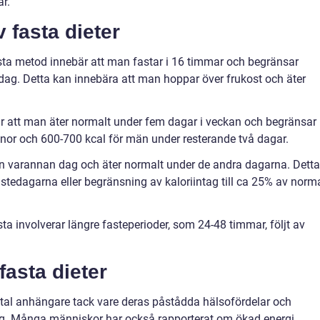
r.
 fasta dieter
ta metod innebär att man fastar i 16 timmar och begränsar
 dag. Detta kan innebära att man hoppar över frukost och äter
 att man äter normalt under fem dagar i veckan och begränsar
vinnor och 600-700 kcal för män under resterande två dagar.
an varannan dag och äter normalt under de andra dagarna. Detta
astedagarna eller begränsning av kaloriintag till ca 25% av norm
ta involverar längre fasteperioder, som 24-48 timmar, följt av
fasta dieter
antal anhängare tack vare deras påstådda hälsofördelar och
ing. Många människor har också rapporterat om ökad energi,