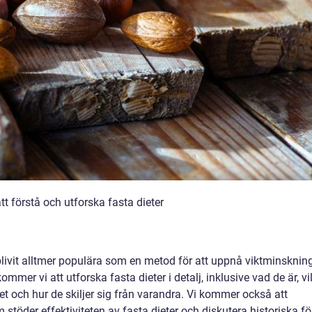
tt förstå och utforska fasta dieter
blivit alltmer populära som en metod för att uppnå viktminsknin
ommer vi att utforska fasta dieter i detalj, inklusive vad de är, vi
tet och hur de skiljer sig från varandra. Vi kommer också att
stöder effektiviteten av fasta dieter och diskutera historiska fö