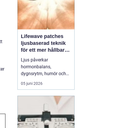
Lifewave patches
tt
ljusbaserad teknik
för ett mer hållbart
välbefinnande
Ljus påverkar
hormonbalans,
ter
dygnsrytm, humör och
återhämtning. Under
05 juni 2026
senare år har en ny typ
av produkt vuxit fram i
gränslandet mellan
ljusterapi och kroppens
egen biologi:
Lifewave
patches
. De är små