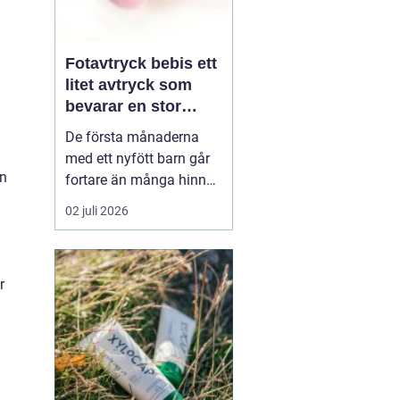
Fotavtryck bebis ett
litet avtryck som
bevarar en stor
stund
De första månaderna
med ett nyfött barn går
en
fortare än många hinner
med. Ena dagen ryms
02 juli 2026
hela foten i handflatan,
nästa dag har den lilla
redan vuxit ur sina första
r
pyjamasar.
Ett fotavtryck
bebis fångar
just den d...