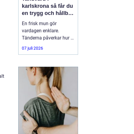
karlskrona så får du
en trygg och hållbar
munhälsa
En frisk mun gör
vardagen enklare.
Tänderna påverkar hur vi
äter, hur vi pratar och hur
07 juli 2026
trygga vi känner oss i
sociala situationer. När
människor söker
efter
tandvård Karlskrona
alt
handlar