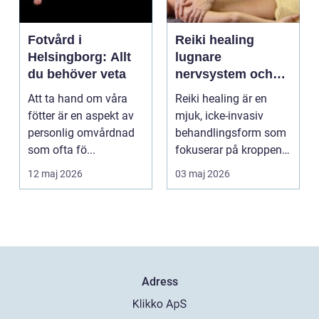
Fotvård i
Reiki healing
Helsingborg: Allt
lugnare
du behöver veta
nervsystem och
djupare
Att ta hand om våra
Reiki healing är en
återhämtning
fötter är en aspekt av
mjuk, icke-invasiv
personlig omvårdnad
behandlingsform som
som ofta fö...
fokuserar på kroppens
egen förmåga att lä...
12 maj 2026
03 maj 2026
Adress