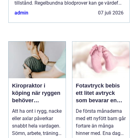
tillstånd. Regelbundna blodprover kan ge värdefull
information om kroppens...
admin
07 juli 2026
Kiropraktor i
Fotavtryck bebis
köping när ryggen
ett litet avtryck
behöver
som bevarar en
professionell hjälp
stor stund
Att ha ont i rygg, nacke
De första månaderna
eller axlar påverkar
med ett nyfött barn går
snabbt hela vardagen.
fortare än många
Sömn, arbete, träning
hinner med. Ena dagen