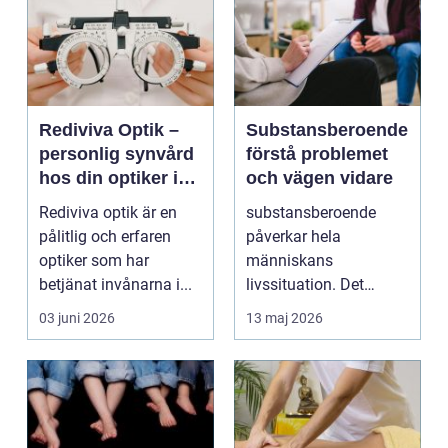
Rediviva Optik –
Substansberoende
personlig synvård
förstå problemet
hos din optiker i
och vägen vidare
Uppsala
Rediviva optik är en
substansberoende
pålitlig och erfaren
påverkar hela
optiker som har
människans
betjänat invånarna i...
livssituation. Det
handlar sällan bara
03 juni 2026
13 maj 2026
om alkohol, narkoti...