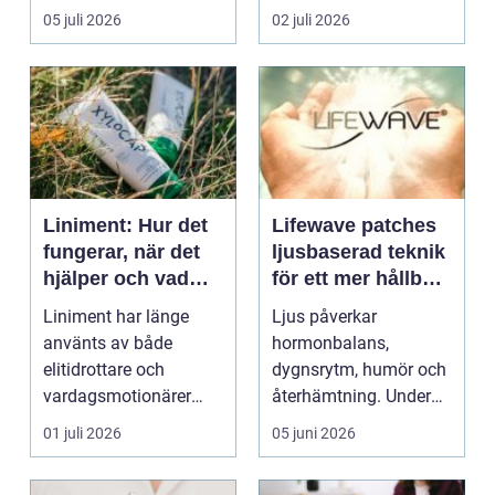
och humör ...
ryms hela foten i...
05 juli 2026
02 juli 2026
Liniment: Hur det
Lifewave patches
fungerar, när det
ljusbaserad teknik
hjälper och vad
för ett mer hållbart
man bör tänka på
välbefinnande
Liniment har länge
Ljus påverkar
använts av både
hormonbalans,
elitidrottare och
dygnsrytm, humör och
vardagsmotionärer
återhämtning. Under
för...
senare år har en ny typ
01 juli 2026
05 juni 2026
av prod...