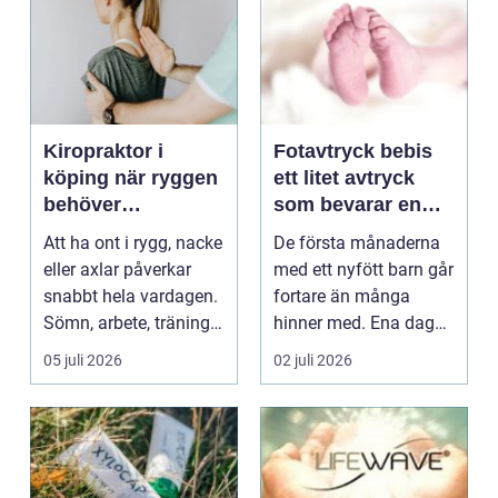
Kiropraktor i
Fotavtryck bebis
köping när ryggen
ett litet avtryck
behöver
som bevarar en
professionell hjälp
stor stund
Att ha ont i rygg, nacke
De första månaderna
eller axlar påverkar
med ett nyfött barn går
snabbt hela vardagen.
fortare än många
Sömn, arbete, träning
hinner med. Ena dagen
och humör ...
ryms hela foten i...
05 juli 2026
02 juli 2026