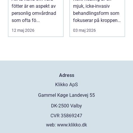
återhämtning
fötter är en aspekt av
mjuk, icke-invasiv
personlig omvårdnad
behandlingsform som
som ofta fö...
fokuserar på kroppens
egen förmåga att lä...
12 maj 2026
03 maj 2026
Adress
web:
www.klikko.dk