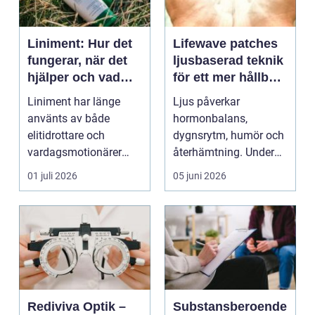
Liniment: Hur det
Lifewave patches
fungerar, när det
ljusbaserad teknik
hjälper och vad
för ett mer hållbart
man bör tänka på
välbefinnande
Liniment har länge
Ljus påverkar
använts av både
hormonbalans,
elitidrottare och
dygnsrytm, humör och
vardagsmotionärer
återhämtning. Under
för...
senare år har en ny typ
01 juli 2026
05 juni 2026
av prod...
Rediviva Optik –
Substansberoende