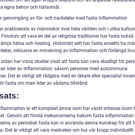
ina egna behov och hälsomål.
sk genomgång av för- och nackdelar med fasta inflammation
r praktiserats av människor över hela världen och i olika kultur
 Förutom att vara en del av religiösa traditioner har fasta ocks
främja hälsa och healing. Historiskt sett har fasta ansetts ha m
rdelar, inklusive en minskning av inflammation och förlängd liv
sidan har vissa studier visat att fasta kan vara skadligt för per
an lider av inflammation, såsom personer med autoimmuna
r. Det är viktigt att rådgöra med en läkare eller specialist inn
r fasta om man lider av sådana tillstånd.
sats:
nflammation är ett komplext ämne som har väckt intresse inom 
et. Genom att förstå mekanismerna bakom fasta inflammation
yperna av periodisk fasta kan vi använda denna kunskap för att f
a. Det är viktigt att vara medveten om hur vår kropp individuellt