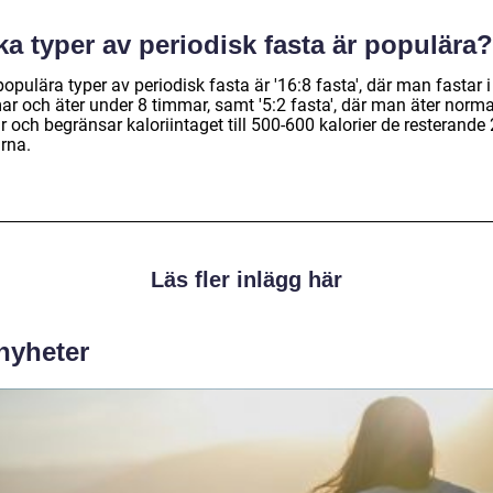
ka typer av periodisk fasta är populära?
opulära typer av periodisk fasta är '16:8 fasta', där man fastar i
r och äter under 8 timmar, samt '5:2 fasta', där man äter normal
 och begränsar kaloriintaget till 500-600 kalorier de resterande 
rna.
Läs fler inlägg här
 nyheter