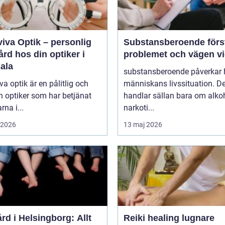
iva Optik – personlig
Substansberoende förstå
rd hos din optiker i
problemet och vägen v
ala
substansberoende påverkar 
va optik är en pålitlig och
människans livssituation. De
n optiker som har betjänat
handlar sällan bara om alkoh
rna i...
narkoti...
i 2026
13 maj 2026
rd i Helsingborg: Allt
Reiki healing lugnare