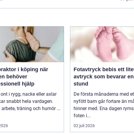
raktor i köping när
Fotavtryck bebis ett litet
en behöver
avtryck som bevarar en
ssionell hjälp
stund
 ont i rygg, nacke eller axlar
De första månaderna med et
kar snabbt hela vardagen.
nyfött barn går fortare än 
arbete, träning och humör ...
hinner med. Ena dagen ryms
foten i...
 2026
02 juli 2026