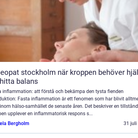
t stockholm när kroppen behöver hjälp
 hitta balans
a inflammation: att förstå och bekämpa den tysta fienden
duktion: Fasta inflammation är ett fenomen som har blivit alltm
inom hälso-samhället de senaste åren. Det beskriver en tillstånd
en upplever en inflammatorisk respons s...
ela Bergholm
31 jul