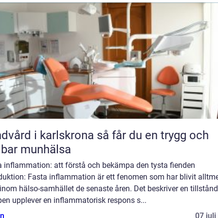
rd i karlskrona så får du en trygg och
lbar munhälsa
a inflammation: att förstå och bekämpa den tysta fienden
duktion: Fasta inflammation är ett fenomen som har blivit alltm
inom hälso-samhället de senaste åren. Det beskriver en tillstånd
en upplever en inflammatorisk respons s...
n
07 jul