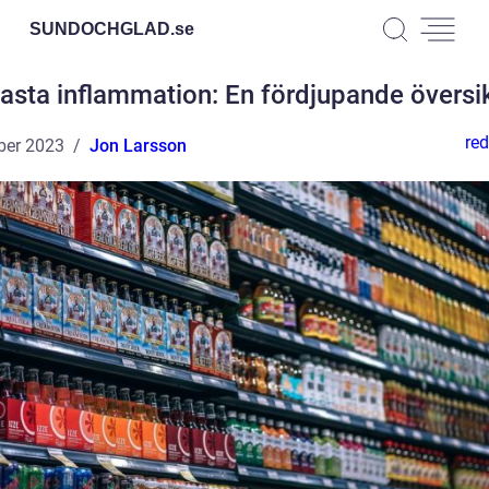
SUNDOCHGLAD.
se
asta inflammation: En fördjupande översi
red
ber 2023
Jon Larsson