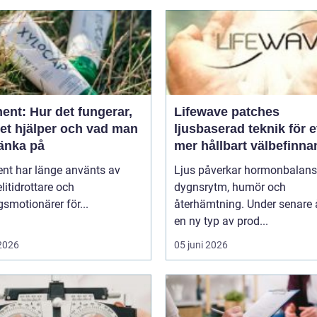
ent: Hur det fungerar,
Lifewave patches
det hjälper och vad man
ljusbaserad teknik för e
tänka på
mer hållbart välbefinn
ent har länge använts av
Ljus påverkar hormonbalans
litidrottare och
dygnsrytm, humör och
smotionärer för...
återhämtning. Under senare 
en ny typ av prod...
 2026
05 juni 2026