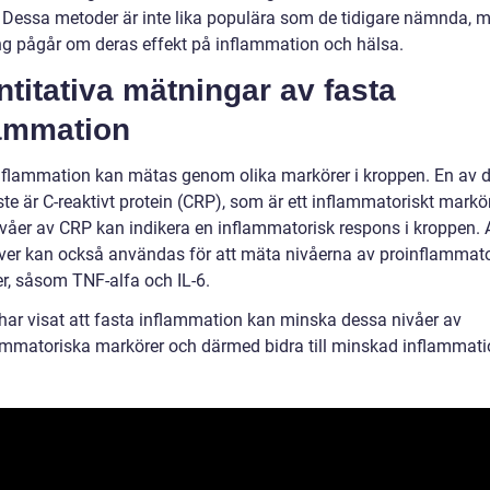
 Dessa metoder är inte lika populära som de tidigare nämnda, 
ng pågår om deras effekt på inflammation och hälsa.
titativa mätningar av fasta
lammation
nflammation kan mätas genom olika markörer i kroppen. En av 
te är C-reaktivt protein (CRP), som är ett inflammatoriskt markö
våer av CRP kan indikera en inflammatorisk respons i kroppen.
ver kan också användas för att mäta nivåerna av proinflammat
er, såsom TNF-alfa och IL-6.
 har visat att fasta inflammation kan minska dessa nivåer av
ammatoriska markörer och därmed bidra till minskad inflammati