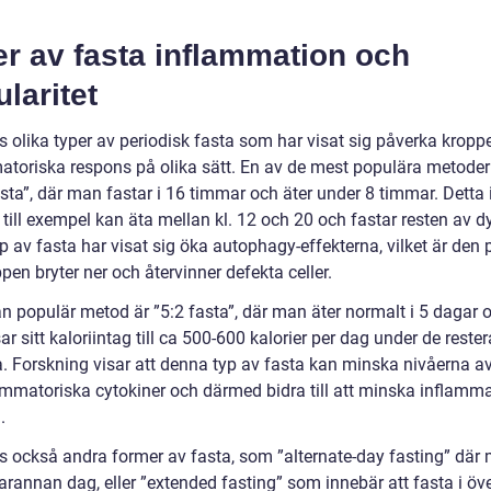
.
r av fasta inflammation och
laritet
s olika typer av periodisk fasta som har visat sig påverka kropp
atoriska respons på olika sätt. En av de mest populära metoder
asta”, där man fastar i 16 timmar och äter under 8 timmar. Detta
till exempel kan äta mellan kl. 12 och 20 och fastar resten av d
p av fasta har visat sig öka autophagy-effekterna, vilket är den
pen bryter ner och återvinner defekta celler.
n populär metod är ”5:2 fasta”, där man äter normalt i 5 dagar 
r sitt kaloriintag till ca 500-600 kalorier per dag under de reste
. Forskning visar att denna typ av fasta kan minska nivåerna a
ammatoriska cytokiner och därmed bidra till att minska inflamma
.
ns också andra former av fasta, som ”alternate-day fasting” där
arannan dag, eller ”extended fasting” som innebär att fasta i öv