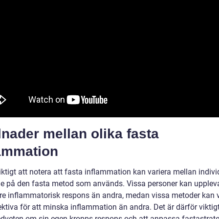
lnader mellan olika fasta
lammation
iktigt att notera att fasta inflammation kan variera mellan indiv
e på den fasta metod som används. Vissa personer kan upplev
are inflammatorisk respons än andra, medan vissa metoder kan 
ktiva för att minska inflammation än andra. Det är därför viktigt
dveten om sin egen kropps respons och att anpassa fastastrat