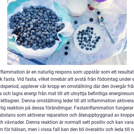
nflammation är en naturlig respons som uppstår som ett resultat
k fasta. Vid fasta, vilket innebär att avstå från födointag under 
idsperiod, upplever vår kropp en omställning där den övergår frå
 och lagra energi från mat till att utnyttja befintliga energiresurs
ettlagren. Denna omställning leder till att inflammation aktiver
rlig reaktion på dessa förändringar. Fastainflammation fungera
ubstans som aktiverar reparation och återuppbyggnad av kropp
ch vävnader. Denna reaktion är normalt sett positiv och kan vara
för hälsan, men i vissa fall kan den bli överaktiv och leda till 