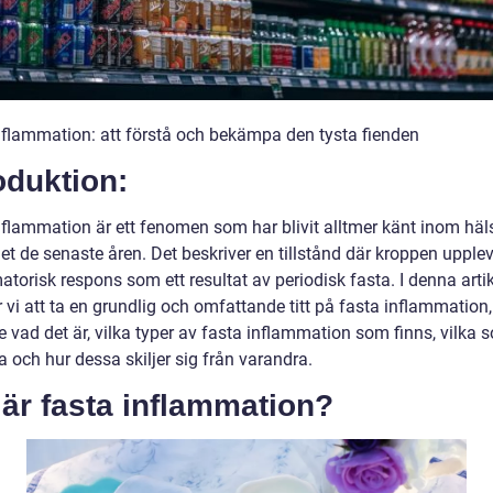
nflammation: att förstå och bekämpa den tysta fienden
oduktion:
nflammation är ett fenomen som har blivit alltmer känt inom häl
t de senaste åren. Det beskriver en tillstånd där kroppen upplev
torisk respons som ett resultat av periodisk fasta. I denna arti
vi att ta en grundlig och omfattande titt på fasta inflammation,
e vad det är, vilka typer av fasta inflammation som finns, vilka 
 och hur dessa skiljer sig från varandra.
är fasta inflammation?