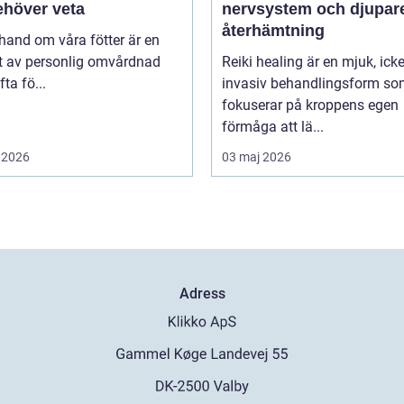
ehöver veta
nervsystem och djupar
återhämtning
 hand om våra fötter är en
t av personlig omvårdnad
Reiki healing är en mjuk, icke
ta fö...
invasiv behandlingsform s
fokuserar på kroppens egen
förmåga att lä...
 2026
03 maj 2026
Adress