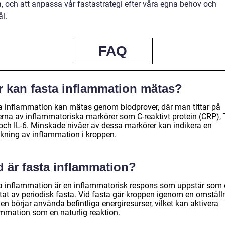
a, och att anpassa vår fastastrategi efter våra egna behov och
l.
FAQ
r kan fasta inflammation mätas?
a inflammation kan mätas genom blodprover, där man tittar på
erna av inflammatoriska markörer som C-reaktivt protein (CRP),
 och IL-6. Minskade nivåer av dessa markörer kan indikera en
kning av inflammation i kroppen.
d är fasta inflammation?
a inflammation är en inflammatorisk respons som uppstår som 
ltat av periodisk fasta. Vid fasta går kroppen igenom en omställ
en börjar använda befintliga energiresurser, vilket kan aktivera
ammation som en naturlig reaktion.