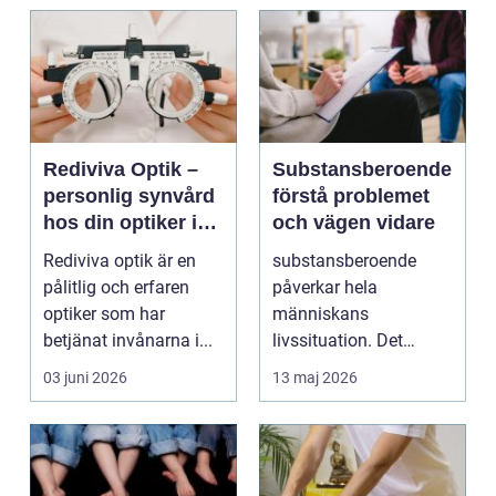
Rediviva Optik –
Substansberoende
personlig synvård
förstå problemet
hos din optiker i
och vägen vidare
Uppsala
Rediviva optik är en
substansberoende
pålitlig och erfaren
påverkar hela
optiker som har
människans
betjänat invånarna i...
livssituation. Det
handlar sällan bara
03 juni 2026
13 maj 2026
om alkohol, narkoti...