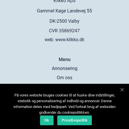
web:
www.klikko.dk
Menu
Annonsering
Om oss
Cookies
På vores website bruges cookies til at huske dine indstillinger,
Kontakta oss
statistik og personalisering af indhold og annoncer. Denne
Sitemap
information deles med tredjepart. Ved fortsat brug af websiden
godkender du cookiepolitikken.
Ok
Privatlivspolitik