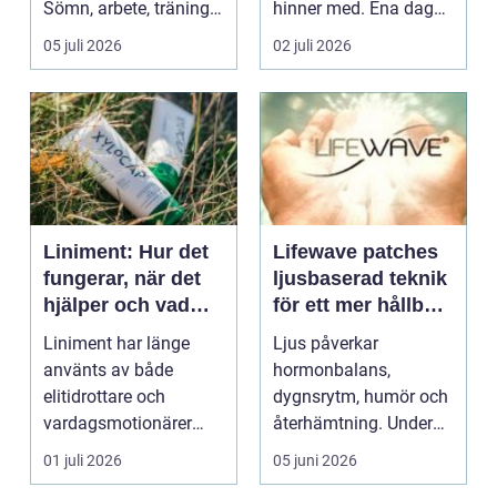
Sömn, arbete, träning
hinner med. Ena dagen
och humör ...
ryms hela foten i...
05 juli 2026
02 juli 2026
Liniment: Hur det
Lifewave patches
fungerar, när det
ljusbaserad teknik
hjälper och vad
för ett mer hållbart
man bör tänka på
välbefinnande
Liniment har länge
Ljus påverkar
använts av både
hormonbalans,
elitidrottare och
dygnsrytm, humör och
vardagsmotionärer
återhämtning. Under
för...
senare år har en ny typ
01 juli 2026
05 juni 2026
av prod...