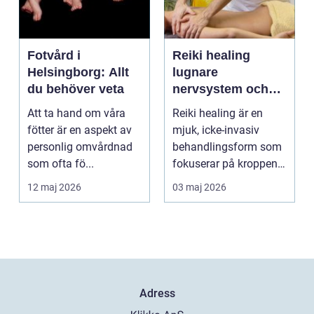
Fotvård i
Reiki healing
Helsingborg: Allt
lugnare
du behöver veta
nervsystem och
djupare
Att ta hand om våra
Reiki healing är en
återhämtning
fötter är en aspekt av
mjuk, icke-invasiv
personlig omvårdnad
behandlingsform som
som ofta fö...
fokuserar på kroppens
egen förmåga att lä...
12 maj 2026
03 maj 2026
Adress