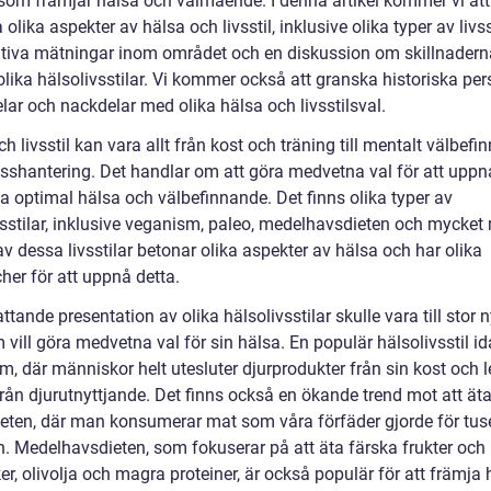
t som främjar hälsa och välmående. I denna artikel kommer vi att
 olika aspekter av hälsa och livsstil, inklusive olika typer av livsst
ativa mätningar inom området och en diskussion om skillnadern
lika hälsolivsstilar. Vi kommer också att granska historiska per
lar och nackdelar med olika hälsa och livsstilsval.
h livsstil kan vara allt från kost och träning till mentalt välbef
esshantering. Det handlar om att göra medvetna val för att uppn
a optimal hälsa och välbefinnande. Det finns olika typer av
vsstilar, inklusive veganism, paleo, medelhavsdieten och mycket 
v dessa livsstilar betonar olika aspekter av hälsa och har olika
her för att uppnå detta.
tande presentation av olika hälsolivsstilar skulle vara till stor n
 vill göra medvetna val för sin hälsa. En populär hälsolivsstil id
, där människor helt utesluter djurprodukter från sin kost och le
t från djurutnyttjande. Det finns också en ökande trend mot att äta
ieten, där man konsumerar mat som våra förfäder gjorde för tus
n. Medelhavsdieten, som fokuserar på att äta färska frukter och
r, olivolja och magra proteiner, är också populär för att främja h