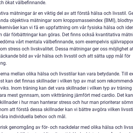
ch ökat välbefinnande.
tiva mätningar är en viktig del av att förstå hälsa och livsstil.
ända objektiva mätningar som kroppsmasseindex (BMI), blodtry
kernivåer kan vi få en uppfattning om vår fysiska hälsa och iden
 där förbättringar kan göras. Det finns också kvantitativa mätn
 bedöma vårt mentala välbefinnande, som exempelvis självrappo
om stress och livskvalitet. Dessa mätningar ger oss möjlighet at
äckande bild av vår hälsa och livsstil och att sätta upp mål för
ing.
erna mellan olika hälsa och livsstilar kan vara betydande. Till 
st kan det finnas skillnader i vilken typ av mat som rekommend
iks. Inom träning kan det vara skillnader i vilken typ av tränin
ara mest gynnsam, som viktträning jämfört med cardio. Det ka
skillnader i hur man hanterar stress och hur man prioriterar söm
nom att förstå dessa skillnader kan vi bättre avgöra vilken livsst
våra individuella behov och mål.
orisk genomgång av för- och nackdelar med olika hälsa och livsst