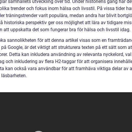
lar samhällets utveckling över tid. Under historiens gång har de
olika trender och fokus inom hälsa och livsstil. På vissa tider ha
ller träningstrender varit populära, medan andra har blivit bortg
tå historiska perspektiv ger oss möjlighet att lära av tidigare mi
 att uppskatta det som fungerar bra för hälsa och livsstil idag.
 öka sannolikheten för att denna artikel visas som en framträda
 på Google, är det viktigt att strukturera texten på ett sätt som a
rer. Detta kan inkludera användning av relevanta nyckelord, val
tag och inkludering av flera H2-taggar för att organisera innehåll
sta kan också vara användbar för att framhäva viktiga delar av a
 läsbarheten.