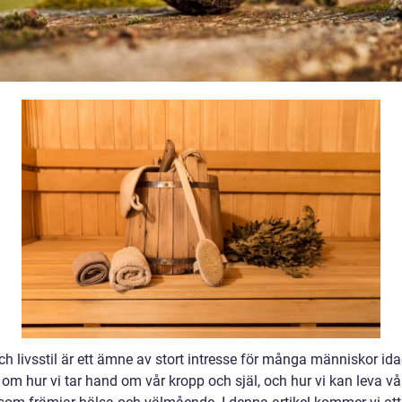
h livsstil är ett ämne av stort intresse för många människor ida
om hur vi tar hand om vår kropp och själ, och hur vi kan leva vår