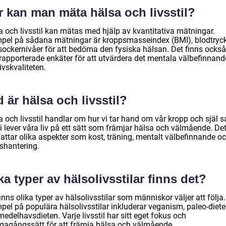
r kan man mäta hälsa och livsstil?
a och livsstil kan mätas med hjälp av kvantitativa mätningar.
pel på sådana mätningar är kroppsmasseindex (BMI), blodtryc
sockernivåer för att bedöma den fysiska hälsan. Det finns också
vrapporterade enkäter för att utvärdera det mentala välbefinnand
ivskvaliteten.
 är hälsa och livsstil?
a och livsstil handlar om hur vi tar hand om vår kropp och själ 
i lever våra liv på ett sätt som främjar hälsa och välmående. De
fattar olika aspekter som kost, träning, mentalt välbefinnande o
sshantering.
ka typer av hälsolivsstilar finns det?
inns olika typer av hälsolivsstilar som människor väljer att följa.
pel på populära hälsolivsstilar inkluderar veganism, paleo-diet
edelhavsdieten. Varje livsstil har sitt eget fokus och
vägagångssätt för att främja hälsa och välmående.