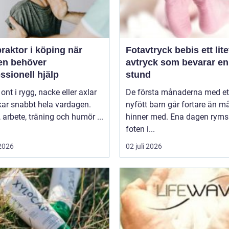
raktor i köping när
Fotavtryck bebis ett litet
en behöver
avtryck som bevarar en
ssionell hjälp
stund
 ont i rygg, nacke eller axlar
De första månaderna med et
kar snabbt hela vardagen.
nyfött barn går fortare än 
arbete, träning och humör ...
hinner med. Ena dagen ryms
foten i...
 2026
02 juli 2026