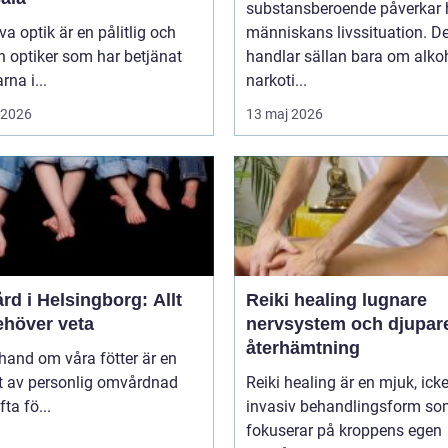
substansberoende påverkar 
va optik är en pålitlig och
människans livssituation. De
n optiker som har betjänat
handlar sällan bara om alkoh
rna i...
narkoti...
i 2026
13 maj 2026
rd i Helsingborg: Allt
Reiki healing lugnare
ehöver veta
nervsystem och djupar
återhämtning
 hand om våra fötter är en
t av personlig omvårdnad
Reiki healing är en mjuk, icke
ta fö...
invasiv behandlingsform s
fokuserar på kroppens egen