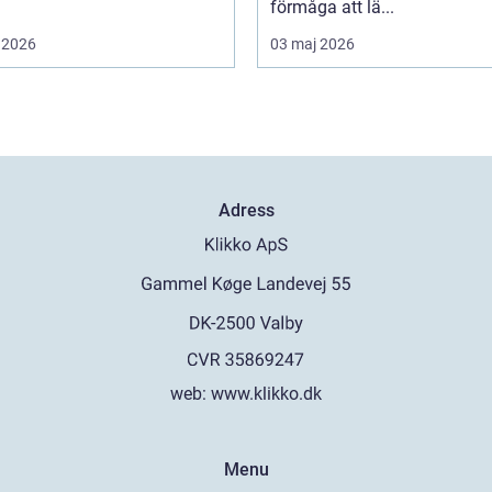
förmåga att lä...
 2026
03 maj 2026
Adress
web:
www.klikko.dk
Menu