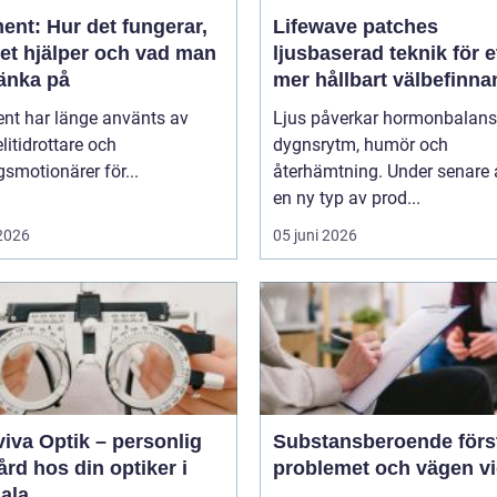
ent: Hur det fungerar,
Lifewave patches
det hjälper och vad man
ljusbaserad teknik för e
tänka på
mer hållbart välbefinn
ent har länge använts av
Ljus påverkar hormonbalans
litidrottare och
dygnsrytm, humör och
smotionärer för...
återhämtning. Under senare 
en ny typ av prod...
 2026
05 juni 2026
iva Optik – personlig
Substansberoende förstå
rd hos din optiker i
problemet och vägen v
ala