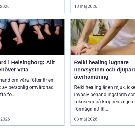
i 2026
13 maj 2026
rd i Helsingborg: Allt
Reiki healing lugnare
ehöver veta
nervsystem och djupar
återhämtning
 hand om våra fötter är en
t av personlig omvårdnad
Reiki healing är en mjuk, icke
ta fö...
invasiv behandlingsform s
fokuserar på kroppens egen
förmåga att lä...
 2026
03 maj 2026