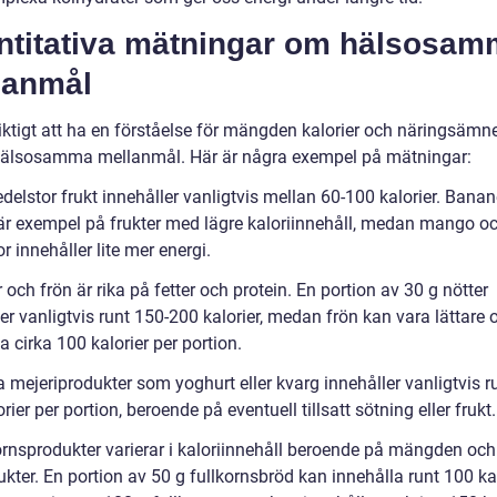
ntitativa mätningar om hälsosa
lanmål
viktigt att ha en förståelse för mängden kalorier och näringsäm
 hälsosamma mellanmål. Här är några exempel på mätningar:
elstor frukt innehåller vanligtvis mellan 60-100 kalorier. Banan
är exempel på frukter med lägre kaloriinnehåll, medan mango o
r innehåller lite mer energi.
 och frön är rika på fetter och protein. En portion av 30 g nötter
er vanligtvis runt 150-200 kalorier, medan frön kan vara lättare 
a cirka 100 kalorier per portion.
 mejeriprodukter som yoghurt eller kvarg innehåller vanligtvis r
rier per portion, beroende på eventuell tillsatt sötning eller frukt.
ornsprodukter varierar i kaloriinnehåll beroende på mängden och
kter. En portion av 50 g fullkornsbröd kan innehålla runt 100 kal