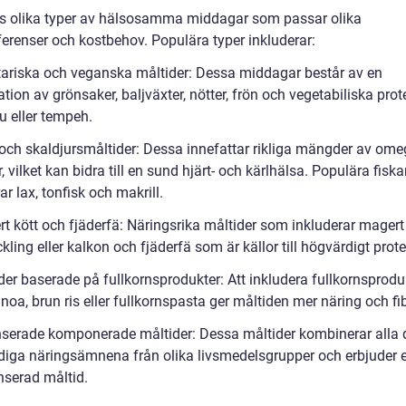
ns olika typer av hälsosamma middagar som passar olika
ferenser och kostbehov. Populära typer inkluderar:
tariska och veganska måltider: Dessa middagar består av en
ion av grönsaker, baljväxter, nötter, frön och vegetabiliska prot
u eller tempeh.
- och skaldjursmåltider: Dessa innefattar rikliga mängder av ome
r, vilket kan bidra till en sund hjärt- och kärlhälsa. Populära fiska
ar lax, tonfisk och makrill.
rt kött och fjäderfä: Näringsrika måltider som inkluderar magert
ling eller kalkon och fjäderfä som är källor till högvärdigt prote
der baserade på fullkornsprodukter: Att inkludera fullkornsprodu
oa, brun ris eller fullkornspasta ger måltiden mer näring och fib
nserade komponerade måltider: Dessa måltider kombinerar alla 
iga näringsämnena från olika livsmedelsgrupper och erbjuder 
nserad måltid.