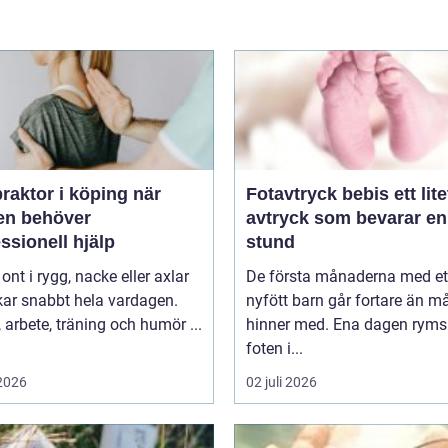
raktor i köping när
Fotavtryck bebis ett litet
en behöver
avtryck som bevarar en
ssionell hjälp
stund
 ont i rygg, nacke eller axlar
De första månaderna med et
kar snabbt hela vardagen.
nyfött barn går fortare än 
arbete, träning och humör ...
hinner med. Ena dagen ryms
foten i...
 2026
02 juli 2026