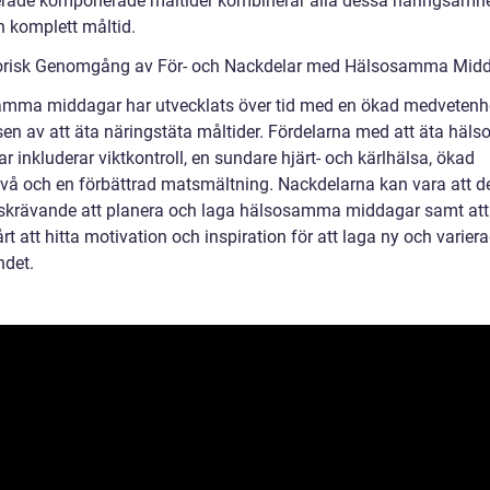
rade komponerade måltider kombinerar alla dessa näringsämne
n komplett måltid.
orisk Genomgång av För- och Nackdelar med Hälsosamma Mid
mma middagar har utvecklats över tid med en ökad medveten
sen av att äta näringstäta måltider. Fördelarna med att äta hä
 inkluderar viktkontroll, en sundare hjärt- och kärlhälsa, ökad
ivå och en förbättrad matsmältning. Nackdelarna kan vara att d
dskrävande att planera och laga hälsosamma middagar samt att
rt att hitta motivation och inspiration för att laga ny och varier
ndet.