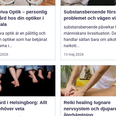
iva Optik – personlig
Substansberoende förstå
rd hos din optiker i
problemet och vägen v
ala
substansberoende påverkar 
va optik är en pålitlig och
människans livssituation. De
n optiker som har betjänat
handlar sällan bara om alkoh
rna i...
narkoti...
i 2026
13 maj 2026
rd i Helsingborg: Allt
Reiki healing lugnare
ehöver veta
nervsystem och djupar
återhämtning