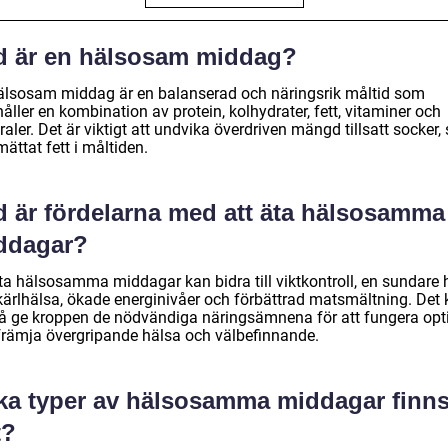
d är en hälsosam middag?
älsosam middag är en balanserad och näringsrik måltid som
åller en kombination av protein, kolhydrater, fett, vitaminer och
aler. Det är viktigt att undvika överdriven mängd tillsatt socker, 
ättat fett i måltiden.
d är fördelarna med att äta hälsosamma
ddagar?
ta hälsosamma middagar kan bidra till viktkontroll, en sundare h
kärlhälsa, ökade energinivåer och förbättrad matsmältning. Det
å ge kroppen de nödvändiga näringsämnena för att fungera opt
främja övergripande hälsa och välbefinnande.
lka typer av hälsosamma middagar finn
t?