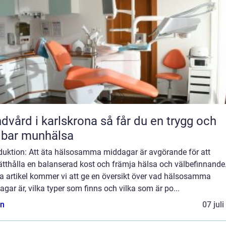
rd i karlskrona så får du en trygg och
lbar munhälsa
oduktion: Att äta hälsosamma middagar är avgörande för att
tthålla en balanserad kost och främja hälsa och välbefinnande.
a artikel kommer vi att ge en översikt över vad hälsosamma
gar är, vilka typer som finns och vilka som är po...
n
07 jul