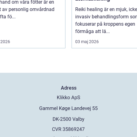
 hand om våra fötter är en
t av personlig omvårdnad
Reiki healing är en mjuk, icke
ta fö...
invasiv behandlingsform s
fokuserar på kroppens egen
förmåga att lä...
 2026
03 maj 2026
Adress