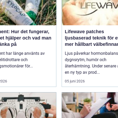
ent: Hur det fungerar,
Lifewave patches
det hjälper och vad man
ljusbaserad teknik för e
tänka på
mer hållbart välbefinn
ent har länge använts av
Ljus påverkar hormonbalans
litidrottare och
dygnsrytm, humör och
smotionärer för...
återhämtning. Under senare 
en ny typ av prod...
 2026
05 juni 2026