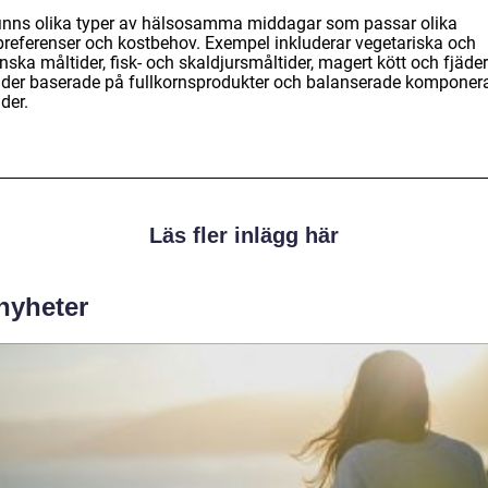
finns olika typer av hälsosamma middagar som passar olika
preferenser och kostbehov. Exempel inkluderar vegetariska och
ska måltider, fisk- och skaldjursmåltider, magert kött och fjäder
ider baserade på fullkornsprodukter och balanserade komponer
der.
Läs fler inlägg här
 nyheter