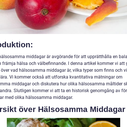
oduktion:
 hälsosamma middagar är avgörande för att upprätthålla en bal
h främja hälsa och välbefinnande. I denna artikel kommer vi att 
t över vad hälsosamma middagar är, vilka typer som finns och v
lära. Vi kommer också att utforska kvantitativa mätningar om
mma middagar och diskutera hur olika hälsosamma måltider ski
randra. Slutligen kommer vi att ta en historisk genomgång av för
ar med olika hälsosamma middagar.
rsikt över Hälsosamma Middagar