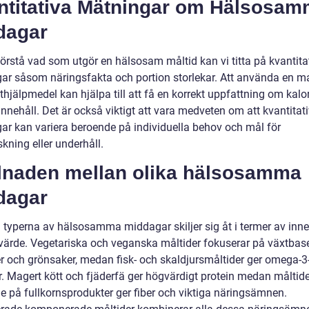
ntitativa Mätningar om Hälsosa
dagar
förstå vad som utgör en hälsosam måltid kan vi titta på kvantita
ar såsom näringsfakta och portion storlekar. Att använda en m
thjälpmedel kan hjälpa till att få en korrekt uppfattning om kalor
nnehåll. Det är också viktigt att vara medveten om att kvantitat
ar kan variera beroende på individuella behov och mål för
kning eller underhåll.
llnaden mellan olika hälsosamma
dagar
a typerna av hälsosamma middagar skiljer sig åt i termer av inne
värde. Vegetariska och veganska måltider fokuserar på växtbas
er och grönsaker, medan fisk- och skaldjursmåltider ger omega-3
r. Magert kött och fjäderfä ger högvärdigt protein medan måltide
e på fullkornsprodukter ger fiber och viktiga näringsämnen.