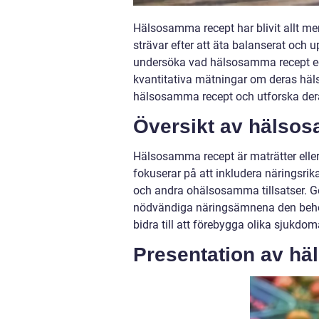
Hälsosamma recept har blivit allt me
strävar efter att äta balanserat och u
undersöka vad hälsosamma recept egen
kvantitativa mätningar om deras hälso
hälsosamma recept och utforska dera
Översikt av hälso
Hälsosamma recept är maträtter elle
fokuserar på att inkludera näringsrik
och andra ohälsosamma tillsatser. 
nödvändiga näringsämnena den behöv
bidra till att förebygga olika sjukdoma
Presentation av h