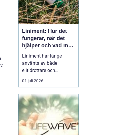
Liniment: Hur det
fungerar, när det
hjälper och vad man
bör tänka på
Liniment har länge
m
använts av både
ra
elitidrottare och
vardagsmotionärer för
01 juli 2026
att lindra värk, stelhet
och muskelsmärta. Men
hur fungerar dessa
krämer egentligen, vad
innehåller de och när
passar de b&...