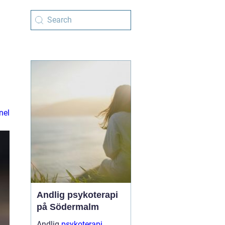
nel
Andlig psykoterapi
på Södermalm
Andlig
psykoterapi