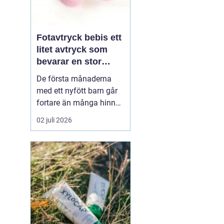
Fotavtryck bebis ett
litet avtryck som
bevarar en stor
stund
De första månaderna
med ett nyfött barn går
fortare än många hinner
med. Ena dagen ryms
02 juli 2026
hela foten i handflatan,
nästa dag har den lilla
redan vuxit ur sina första
pyjamasar.
Ett fotavtryck
bebis fångar
just den d...