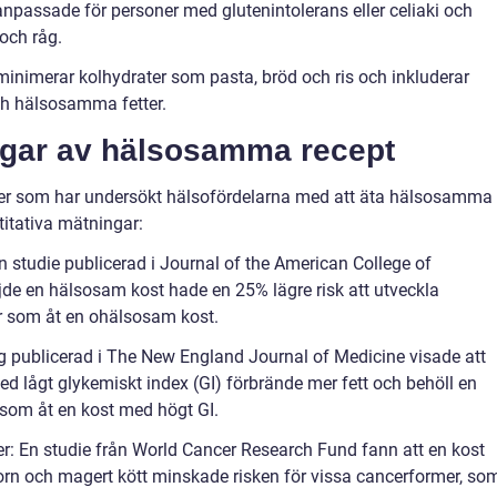
 anpassade för personer med glutenintolerans eller celiaki och
och råg.
minimerar kolhydrater som pasta, bröd och ris och inkluderar
och hälsosamma fetter.
ngar av hälsosamma recept
ier som har undersökt hälsofördelarna med att äta hälsosamma
titativa mätningar:
n studie publicerad i Journal of the American College of
jde en hälsosam kost hade en 25% lägre risk att utveckla
r som åt en ohälsosam kost.
ing publicerad i The New England Journal of Medicine visade att
 lågt glykemiskt index (GI) förbrände mer fett och behöll en
som åt en kost med högt GI.
er: En studie från World Cancer Research Fund fann att en kost
korn och magert kött minskade risken för vissa cancerformer, so