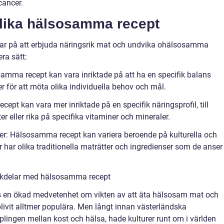
cancer.
olika hälsosamma recept
ar på att erbjuda näringsrik mat och undvika ohälsosamma
era sätt:
amma recept kan vara inriktade på att ha en specifik balans
er för att möta olika individuella behov och mål.
ept kan vara mer inriktade på en specifik näringsprofil, till
er eller rika på specifika vitaminer och mineraler.
ader: Hälsosamma recept kan variera beroende på kulturella och
r har olika traditionella maträtter och ingredienser som de anser
ckdelar med hälsosamma recept
ts en ökad medvetenhet om vikten av att äta hälsosam mat och
livit alltmer populära. Men långt innan västerländska
plingen mellan kost och hälsa, hade kulturer runt om i världen