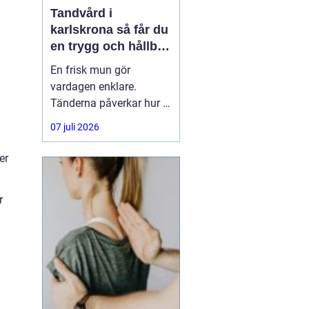
Tandvård i
karlskrona så får du
en trygg och hållbar
munhälsa
En frisk mun gör
vardagen enklare.
Tänderna påverkar hur vi
äter, hur vi pratar och hur
07 juli 2026
trygga vi känner oss i
sociala situationer. När
er
människor söker
efter
tandvård Karlskrona
r
handlar