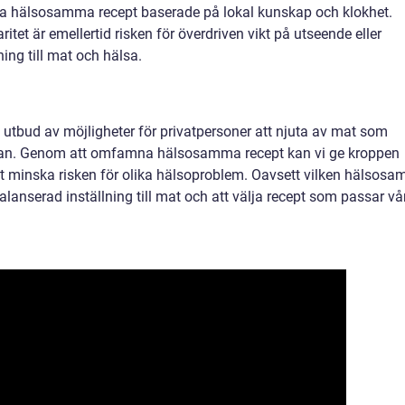
lla hälsosamma recept baserade på lokal kunskap och klokhet.
t är emellertid risken för överdriven vikt på utseende eller
ing till mat och hälsa.
 utbud av möjligheter för privatpersoner att njuta av mat som
lsan. Genom att omfamna hälsosamma recept kan vi ge kroppen
t minska risken för olika hälsoproblem. Oavsett vilken hälsosa
n balanserad inställning till mat och att välja recept som passar vå