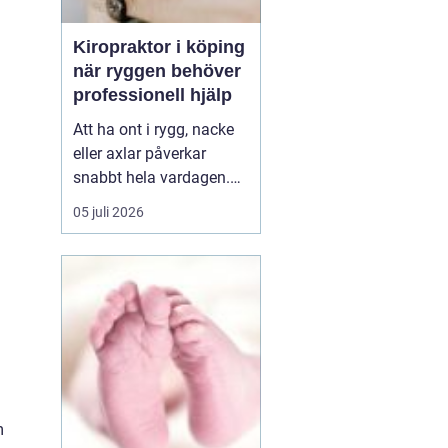
Kiropraktor i köping
när ryggen behöver
professionell hjälp
Att ha ont i rygg, nacke
eller axlar påverkar
snabbt hela vardagen.
Sömn, arbete, träning
05 juli 2026
och humör hänger ihop
med hur kroppen mår.
Många i Köping söker
därför en kiropraktor
Köping när värken inte
längre går över av sig
själv, eller när
återkommand...
m