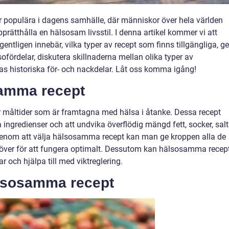
r populära i dagens samhälle, där människor över hela världen
pprätthålla en hälsosam livsstil. I denna artikel kommer vi att
tligen innebär, vilka typer av recept som finns tillgängliga, ge
fördelar, diskutera skillnaderna mellan olika typer av
s historiska för- och nackdelar. Låt oss komma igång!
samma recept
r måltider som är framtagna med hälsa i åtanke. Dessa recept
a ingredienser och att undvika överflödig mängd fett, socker, salt
Genom att välja hälsosamma recept kan man ge kroppen alla de
er för att fungera optimalt. Dessutom kan hälsosamma recep
r och hjälpa till med viktreglering.
älsosamma recept