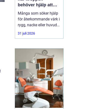
behöver hjälp att
hitta balans
Många som söker hjälp
för återkommande värk i
rygg, nacke eller huvud
har redan provat både
31 juli 2026
träning, vila och
smärtstillande utan att
besvären släpper. Där
någonstans uppstår ofta
intresset för osteopati.
t