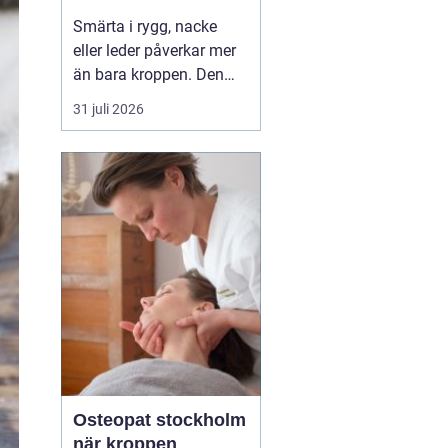
professionell hjälp
Smärta i rygg, nacke
eller leder påverkar mer
än bara kroppen. Den
kan störa sömnen, göra
31 juli 2026
det svårt att koncentrera
sig och sätta stopp för
sådant som arbete,
träning och vardagliga
sysslor. M...
Osteopat stockholm
när kroppen