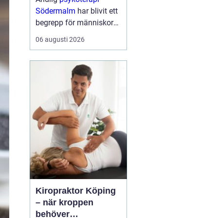
Södermalm
har blivit ett
begrepp för människor
som söker en mer
06 augusti 2026
fördjupad form av
samtalsterapi där både
psykologiska och
existentiella frågor f...
Kiropraktor Köping
– när kroppen
behöver