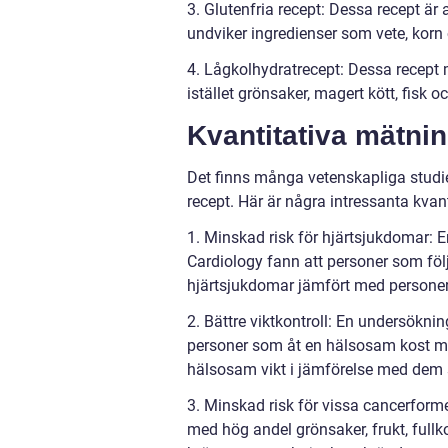
3. Glutenfria recept: Dessa recept är
undviker ingredienser som vete, korn 
4. Lågkolhydratrecept: Dessa recept 
istället grönsaker, magert kött, fisk 
Kvantitativa mätni
Det finns många vetenskapliga stud
recept. Här är några intressanta kvan
1. Minskad risk för hjärtsjukdomar: E
Cardiology fann att personer som föl
hjärtsjukdomar jämfört med persone
2. Bättre viktkontroll: En undersökn
personer som åt en hälsosam kost med
hälsosam vikt i jämförelse med dem 
3. Minskad risk för vissa cancerform
med hög andel grönsaker, frukt, full