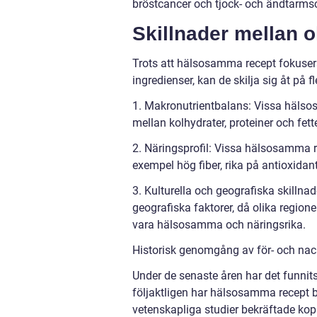
bröstcancer och tjock- och ändtarms
Skillnader mellan 
Trots att hälsosamma recept fokuser
ingredienser, kan de skilja sig åt på fl
1. Makronutrientbalans: Vissa hälsos
mellan kolhydrater, proteiner och fett
2. Näringsprofil: Vissa hälsosamma rec
exempel hög fiber, rika på antioxidant
3. Kulturella och geografiska skilln
geografiska faktorer, då olika regione
vara hälsosamma och näringsrika.
Historisk genomgång av för- och na
Under de senaste åren har det funni
följaktligen har hälsosamma recept b
vetenskapliga studier bekräftade kop