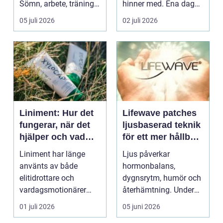
Sömn, arbete, träning
hinner med. Ena dagen
och humör ...
ryms hela foten i...
05 juli 2026
02 juli 2026
Liniment: Hur det
Lifewave patches
fungerar, när det
ljusbaserad teknik
hjälper och vad
för ett mer hållbart
man bör tänka på
välbefinnande
Liniment har länge
Ljus påverkar
använts av både
hormonbalans,
elitidrottare och
dygnsrytm, humör och
vardagsmotionärer
återhämtning. Under
för...
senare år har en ny typ
01 juli 2026
05 juni 2026
av prod...