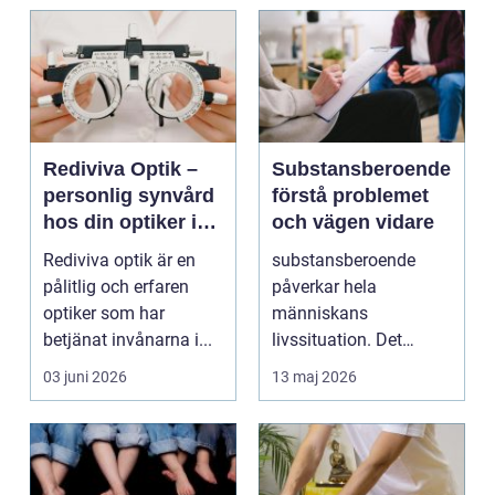
Rediviva Optik –
Substansberoende
personlig synvård
förstå problemet
hos din optiker i
och vägen vidare
Uppsala
Rediviva optik är en
substansberoende
pålitlig och erfaren
påverkar hela
optiker som har
människans
betjänat invånarna i...
livssituation. Det
handlar sällan bara
03 juni 2026
13 maj 2026
om alkohol, narkoti...