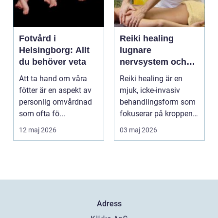
Fotvård i
Reiki healing
Helsingborg: Allt
lugnare
du behöver veta
nervsystem och
djupare
Att ta hand om våra
Reiki healing är en
återhämtning
fötter är en aspekt av
mjuk, icke-invasiv
personlig omvårdnad
behandlingsform som
som ofta fö...
fokuserar på kroppens
egen förmåga att lä...
12 maj 2026
03 maj 2026
Adress