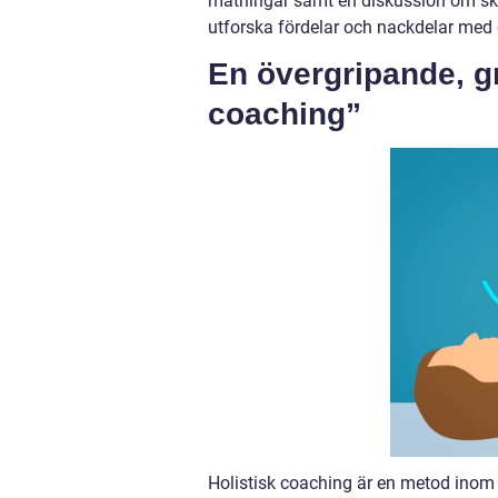
mätningar samt en diskussion om skil
utforska fördelar och nackdelar me
En övergripande, gr
coaching”
Holistisk coaching är en metod inom 