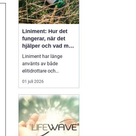
Liniment: Hur det
fungerar, när det
hjälper och vad man
bör tänka på
Liniment har länge
använts av både
elitidrottare och
vardagsmotionärer för
01 juli 2026
att lindra värk, stelhet
och muskelsmärta. Men
hur fungerar dessa
krämer egentligen, vad
innehåller de och när
passar de b&...