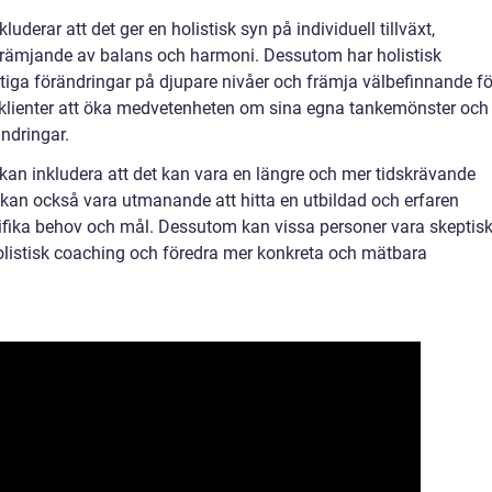
uderar att det ger en holistisk syn på individuell tillväxt,
, främjande av balans och harmoni. Dessutom har holistisk
tiga förändringar på djupare nivåer och främja välbefinnande fö
 klienter att öka medvetenheten om sina egna tankemönster och
ndringar.
an inkludera att det kan vara en längre och mer tidskrävande
t kan också vara utmanande att hitta en utbildad och erfaren
ifika behov och mål. Dessutom kan vissa personer vara skeptis
holistisk coaching och föredra mer konkreta och mätbara