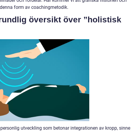
lnader och fördelar. Här kommer vi att granska historien och
d denna form av coachingmetodik.
undlig översikt över ”holistisk
personlig utveckling som betonar integrationen av kropp, sinne