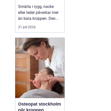
professionell hjälp
Smärta i rygg, nacke
eller leder påverkar mer
än bara kroppen. Den
kan störa sömnen, göra
31 juli 2026
det svårt att koncentrera
sig och sätta stopp för
sådant som arbete,
träning och vardagliga
sysslor. M...
Osteopat stockholm
när kroppen