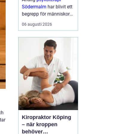
Södermalm
har blivit ett
begrepp för människor
som söker en mer
06 augusti 2026
fördjupad form av
samtalsterapi där både
psykologiska och
existentiella frågor f...
ch
Kiropraktor Köping
tar
– när kroppen
behöver