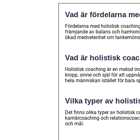
Vad är fördelarna me
Fördelarna med holistisk coaching i
främjande av balans och harmoni,
ökad medvetenhet om tankemönster
Vad är holistisk coa
Holistisk coaching är en metod in
kropp, sinne och själ för att uppnå
hela människan istället för bara s
Vilka typer av holist
Det finns olika typer av holistisk
karriärcoaching och relationscoach
och mål.