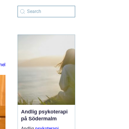
nel
Andlig psykoterapi
på Södermalm
Andlig
psykoterapi