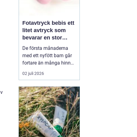
Fotavtryck bebis ett
litet avtryck som
bevarar en stor
stund
De första månaderna
med ett nyfött barn går
fortare än många hinner
med. Ena dagen ryms
02 juli 2026
hela foten i handflatan,
nästa dag har den lilla
av
redan vuxit ur sina första
pyjamasar.
Ett fotavtryck
bebis fångar
just den d...