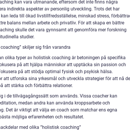
aching kan vara utmanande, eftersom det inte finns några
iera indirekta aspekter av personlig utveckling. Trots det har
kan leda till ökad livstillfredsställelse, minskad stress, förbättr
 balans mellan arbete och privatliv. För att skapa en bättre
 coaching skulle det vara gynnsamt att genomföra mer forskning
udinella studier.
 coaching” skiljer sig från varandra
an olika typer av holistisk coaching är betoningen på specifika
okusera på att hjälpa människor att upptäcka sin passion och
okusera på att stödja optimal fysisk och psykisk hälsa.
 att utforska sina yrkesmål och utveckla strategier för att nå d
att stärka och förbättra relationer.
sig i de tillvägagångssätt som används. Vissa coacher kan
ditation, medan andra kan använda kroppsarbete och
g. Det är viktigt att välja en coach som matchar ens egna
bästa möjliga erfarenheten och resultatet.
ackdelar med olika ”holistisk coaching”