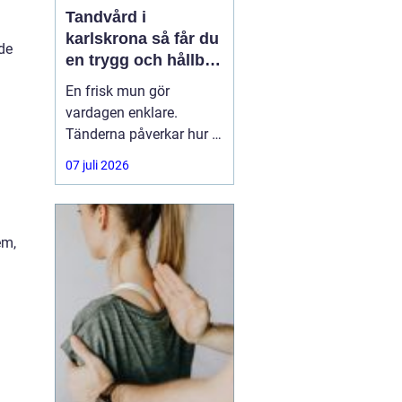
Tandvård i
karlskrona så får du
ade
en trygg och hållbar
munhälsa
En frisk mun gör
vardagen enklare.
Tänderna påverkar hur vi
äter, hur vi pratar och hur
07 juli 2026
trygga vi känner oss i
sociala situationer. När
människor söker
efter
tandvård Karlskrona
em,
handlar