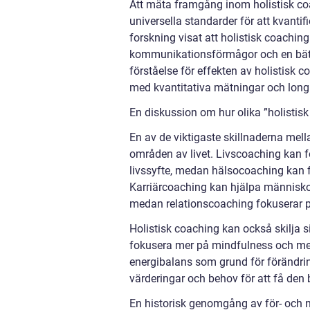
Att mäta framgång inom holistisk co
universella standarder för att kvantif
forskning visat att holistisk coaching 
kommunikationsförmågor och en bättre
förståelse för effekten av holistisk
med kvantitativa mätningar och longit
En diskussion om hur olika ”holistisk
En av de viktigaste skillnaderna mell
områden av livet. Livscoaching kan f
livssyfte, medan hälsocoaching kan f
Karriärcoaching kan hjälpa människor
medan relationscoaching fokuserar på 
Holistisk coaching kan också skilja 
fokusera mer på mindfulness och me
energibalans som grund för förändrin
värderingar och behov för att få den 
En historisk genomgång av för- och n