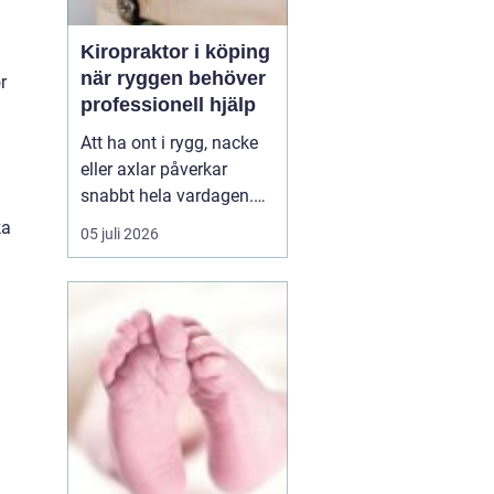
Kiropraktor i köping
när ryggen behöver
r
professionell hjälp
Att ha ont i rygg, nacke
eller axlar påverkar
snabbt hela vardagen.
Sömn, arbete, träning
ka
05 juli 2026
och humör hänger ihop
med hur kroppen mår.
Många i Köping söker
därför en kiropraktor
Köping när värken inte
längre går över av sig
själv, eller när
återkommand...