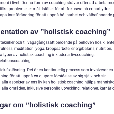
moni i livet. Denna form av coaching strävar efter att arbeta me
fika problem eller mål. Istället för att fokusera på enbart yttre
apa inre förändring för att uppnå hållbarhet och välbefinnande 
entation av ”holistisk coaching”
 tekniker och tillvägagångssätt beroende på behoven hos kliente
lness, meditation, yoga, kroppsarbete, energibalans, nutrition,
ära typer av holistisk coaching inkluderar livscoaching,
relationscoaching.
ick-fix-lösning. Det är en kontinuerlig process som involverar en
ng för att uppnå en djupare förståelse av sig själv och sin
lla aspekter av ens liv kan holistisk coaching hjälpa människo
alla områden, inklusive personlig utveckling, relationer, karriär 
ngar om ”holistisk coaching”