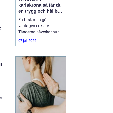
karlskrona så får du
en trygg och hållbar
munhälsa
En frisk mun gör
vardagen enklare.
a
Tänderna påverkar hur vi
äter, hur vi pratar och hur
07 juli 2026
trygga vi känner oss i
sociala situationer. När
människor söker
efter
tandvård Karlskrona
tt
handlar
et