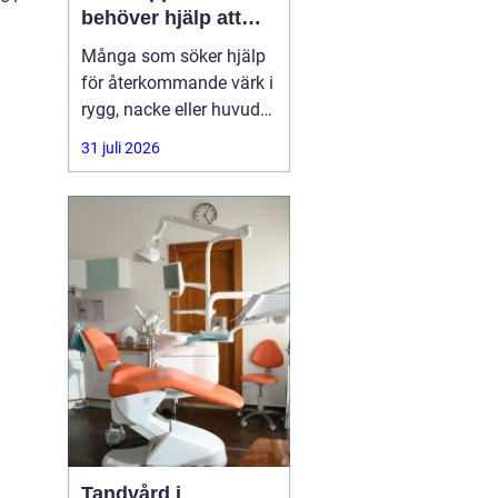
behöver hjälp att
hitta balans
Många som söker hjälp
för återkommande värk i
rygg, nacke eller huvud
har redan provat både
31 juli 2026
träning, vila och
smärtstillande utan att
besvären släpper. Där
någonstans uppstår ofta
intresset för osteopati.
Tandvård i