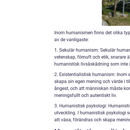
Inom humanismen finns det olika type
av de vanligaste:
1. Sekulär humanism: Sekulär humani
vetenskap, förnuft och etik, snarare ä
humanistisk livsåskådning som inte är
2. Existentialistisk humanism: Inom e
skapa sin egen mening och värde i ti
ångest, och att människan måste konf
meningsfullt och autentiskt liv.
3. Humanistisk psykologi: Humanistis
utveckling. I humanistisk psykologi 
att växa, förändras och skapa mening i