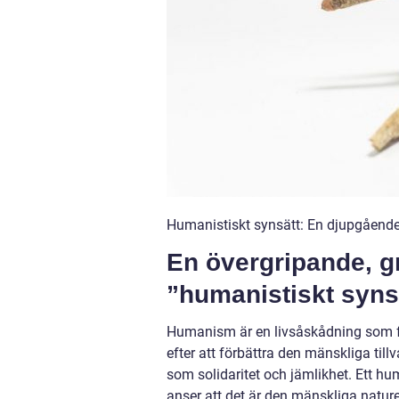
Humanistiskt synsätt: En djupgående
En övergripande, g
”humanistiskt syns
Humanism är en livsåskådning som f
efter att förbättra den mänskliga til
som solidaritet och jämlikhet. Ett h
anser att det är den mänskliga natur