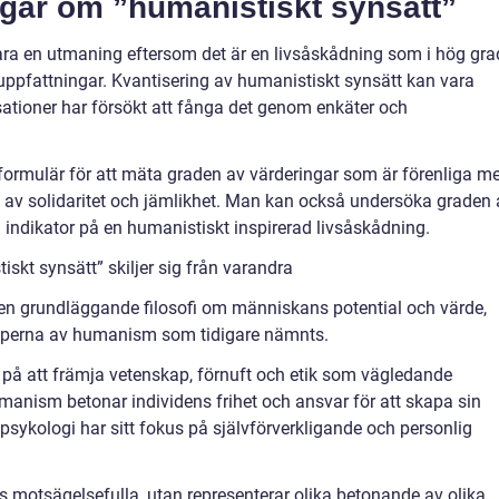
ngar om ”humanistiskt synsätt”
ara en utmaning eftersom det är en livsåskådning som i hög gra
uppfattningar. Kvantisering av humanistiskt synsätt kan vara
sationer har försökt att fånga det genom enkäter och
ormulär för att mäta graden av värderingar som är förenliga m
 av solidaritet och jämlikhet. Man kan också undersöka graden 
en indikator på en humanistiskt inspirerad livsåskådning.
skt synsätt” skiljer sig från varandra
 en grundläggande filosofi om människans potential och värde,
 typerna av humanism som tidigare nämnts.
på att främja vetenskap, förnuft och etik som vägledande
humanism betonar individens frihet och ansvar för att skapa sin
psykologi har sitt fokus på självförverkligande och personlig
s motsägelsefulla, utan representerar olika betonande av olika