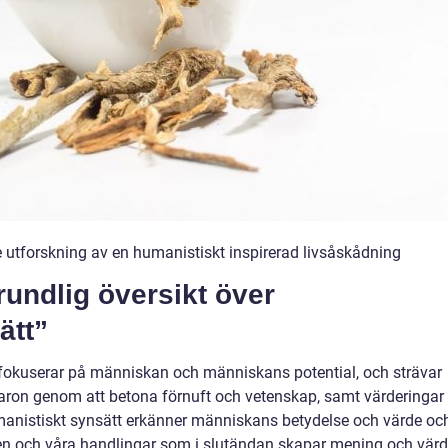
 utforskning av en humanistiskt inspirerad livsåskådning
rundlig översikt över
ätt”
okuserar på människan och människans potential, och strävar
lvaron genom att betona förnuft och vetenskap, samt värderingar
umanistiskt synsätt erkänner människans betydelse och värde oc
en och våra handlingar som i slutändan skapar mening och värd