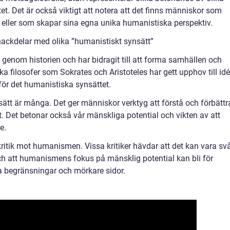
t. Det är också viktigt att notera att det finns människor som
 eller som skapar sina egna unika humanistiska perspektiv.
nackdelar med olika ”humanistiskt synsätt”
genom historien och har bidragit till att forma samhällen och
ska filosofer som Sokrates och Aristoteles har gett upphov till idé
 för det humanistiska synsättet.
ätt är många. Det ger människor verktyg att förstå och förbättr
 Det betonar också vår mänskliga potential och vikten av att
e.
ritik mot humanismen. Vissa kritiker hävdar att det kan vara svå
och att humanismens fokus på mänsklig potential kan bli för
ga begränsningar och mörkare sidor.