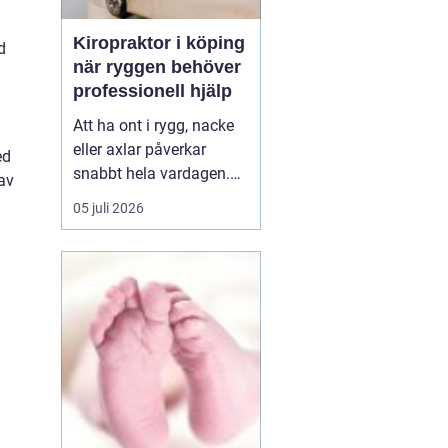
Kiropraktor i köping
d
när ryggen behöver
professionell hjälp
Att ha ont i rygg, nacke
eller axlar påverkar
ed
snabbt hela vardagen.
av
Sömn, arbete, träning
05 juli 2026
och humör hänger ihop
med hur kroppen mår.
Många i Köping söker
därför en kiropraktor
Köping när värken inte
längre går över av sig
själv, eller när
återkommand...