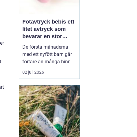
Fotavtryck bebis ett
litet avtryck som
bevarar en stor
er
stund
De första månaderna
med ett nyfött barn går
a
fortare än många hinner
med. Ena dagen ryms
02 juli 2026
hela foten i handflatan,
nästa dag har den lilla
rt
redan vuxit ur sina första
pyjamasar.
Ett fotavtryck
bebis fångar
just den d...