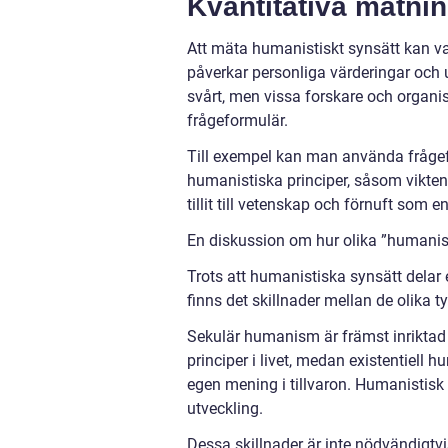
Kvantitativa mätni
Att mäta humanistiskt synsätt kan v
påverkar personliga värderingar och 
svårt, men vissa forskare och organi
frågeformulär.
Till exempel kan man använda frågef
humanistiska principer, såsom vikten
tillit till vetenskap och förnuft som 
En diskussion om hur olika ”humanisti
Trots att humanistiska synsätt delar
finns det skillnader mellan de olika
Sekulär humanism är främst inriktad 
principer i livet, medan existentiell 
egen mening i tillvaron. Humanistisk 
utveckling.
Dessa skillnader är inte nödvändigtvi