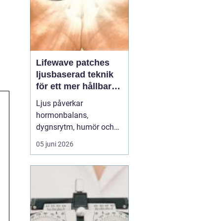
Lifewave patches
ljusbaserad teknik
för ett mer hållbart
välbefinnande
Ljus påverkar
hormonbalans,
dygnsrytm, humör och
återhämtning. Under
05 juni 2026
senare år har en ny typ
av produkt vuxit fram i
gränslandet mellan
ljusterapi och kroppens
egen biologi:
Lifewave
patches
. De är små