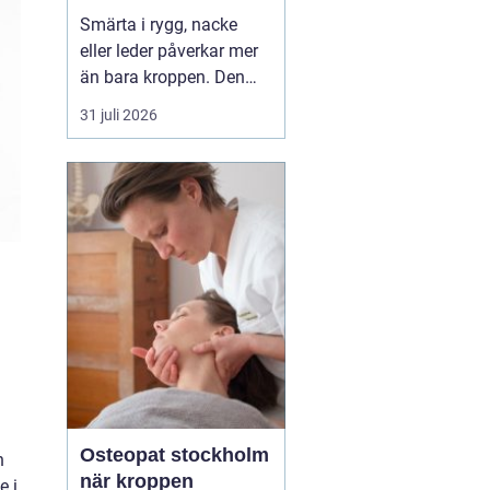
professionell hjälp
Smärta i rygg, nacke
eller leder påverkar mer
än bara kroppen. Den
kan störa sömnen, göra
31 juli 2026
det svårt att koncentrera
sig och sätta stopp för
sådant som arbete,
träning och vardagliga
sysslor. M...
Osteopat stockholm
h
när kroppen
e i