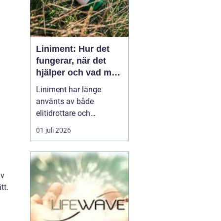
Liniment: Hur det
fungerar, när det
hjälper och vad man
bör tänka på
Liniment har länge
använts av både
elitidrottare och
vardagsmotionärer för
01 juli 2026
att lindra värk, stelhet
och muskelsmärta. Men
hur fungerar dessa
krämer egentligen, vad
iv
innehåller de och när
tt.
passar de b&...