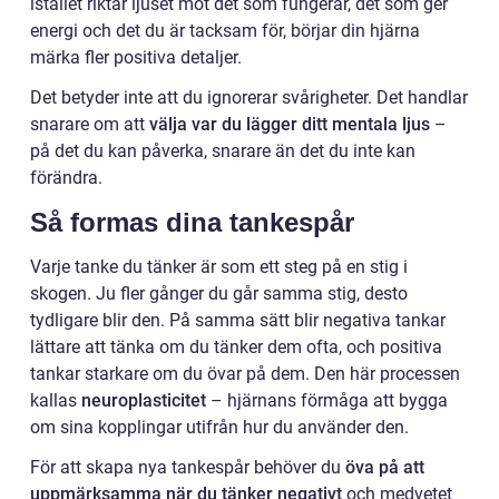
istället riktar ljuset mot det som fungerar, det som ger
energi och det du är tacksam för, börjar din hjärna
märka fler positiva detaljer.
Det betyder inte att du ignorerar svårigheter. Det handlar
snarare om att
välja var du lägger ditt mentala ljus
–
på det du kan påverka, snarare än det du inte kan
förändra.
Så formas dina tankespår
Varje tanke du tänker är som ett steg på en stig i
skogen. Ju fler gånger du går samma stig, desto
tydligare blir den. På samma sätt blir negativa tankar
lättare att tänka om du tänker dem ofta, och positiva
tankar starkare om du övar på dem. Den här processen
kallas
neuroplasticitet
– hjärnans förmåga att bygga
om sina kopplingar utifrån hur du använder den.
För att skapa nya tankespår behöver du
öva på att
uppmärksamma när du tänker negativt
och medvetet