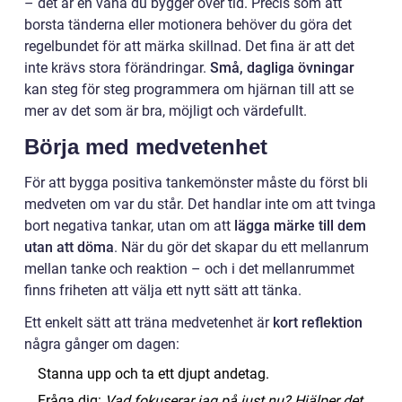
– det är en vana du bygger över tid. Precis som att
borsta tänderna eller motionera behöver du göra det
regelbundet för att märka skillnad. Det fina är att det
inte krävs stora förändringar.
Små, dagliga övningar
kan steg för steg programmera om hjärnan till att se
mer av det som är bra, möjligt och värdefullt.
Börja med medvetenhet
För att bygga positiva tankemönster måste du först bli
medveten om var du står. Det handlar inte om att tvinga
bort negativa tankar, utan om att
lägga märke till dem
utan att döma
. När du gör det skapar du ett mellanrum
mellan tanke och reaktion – och i det mellanrummet
finns friheten att välja ett nytt sätt att tänka.
Ett enkelt sätt att träna medvetenhet är
kort reflektion
några gånger om dagen:
Stanna upp och ta ett djupt andetag.
Fråga dig:
Vad fokuserar jag på just nu? Hjälper det