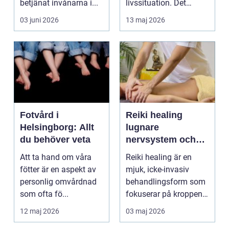
betjänat invånarna i...
livssituation. Det
handlar sällan bara
03 juni 2026
13 maj 2026
om alkohol, narkoti...
Fotvård i
Reiki healing
Helsingborg: Allt
lugnare
du behöver veta
nervsystem och
djupare
Att ta hand om våra
Reiki healing är en
återhämtning
fötter är en aspekt av
mjuk, icke-invasiv
personlig omvårdnad
behandlingsform som
som ofta fö...
fokuserar på kroppens
egen förmåga att lä...
12 maj 2026
03 maj 2026