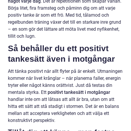
något varje dag
. Det är repetitionen som skapar vanan.
Börja litet, fira framsteg och påminn dig om att varje
positiv tanke är som ett frö. Med tid, tålamod och
regelbunden träning växer det till en starkare inre grund
– en som gör det lättare att möta livet med nyfikenhet,
tillit och lugn.
Så behåller du ett positivt
tankesätt även i motgångar
Att tänka positivt när allt flyter på är enkelt. Utmaningen
kommer när livet krånglar – när planerna faller, energin
tryter eller något känns orättvist. Just då testas din
mentala styrka. Ett
positivt tankesätt i motgångar
handlar inte om att låtsas att allt är bra, utan om att
hitta ett sätt att stå stadigt i stormen. Det är en balans
mellan att acceptera verkligheten och att välja ett
konstruktivt perspektiv.