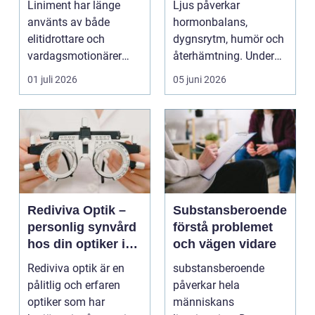
Liniment har länge
Ljus påverkar
använts av både
hormonbalans,
elitidrottare och
dygnsrytm, humör och
vardagsmotionärer
återhämtning. Under
för...
senare år har en ny typ
01 juli 2026
05 juni 2026
av prod...
Rediviva Optik –
Substansberoende
personlig synvård
förstå problemet
hos din optiker i
och vägen vidare
Uppsala
Rediviva optik är en
substansberoende
pålitlig och erfaren
påverkar hela
optiker som har
människans