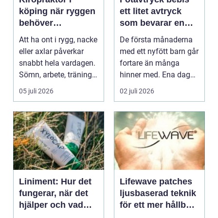
köping när ryggen
ett litet avtryck
behöver
som bevarar en
professionell hjälp
stor stund
Att ha ont i rygg, nacke
De första månaderna
eller axlar påverkar
med ett nyfött barn går
snabbt hela vardagen.
fortare än många
Sömn, arbete, träning
hinner med. Ena dagen
och humör ...
ryms hela foten i...
05 juli 2026
02 juli 2026
Liniment: Hur det
Lifewave patches
fungerar, när det
ljusbaserad teknik
hjälper och vad
för ett mer hållbart
man bör tänka på
välbefinnande