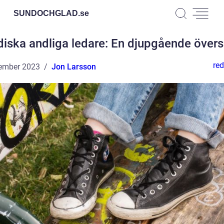
SUNDOCHGLAD.
se
diska andliga ledare: En djupgående övers
red
ember 2023
Jon Larsson