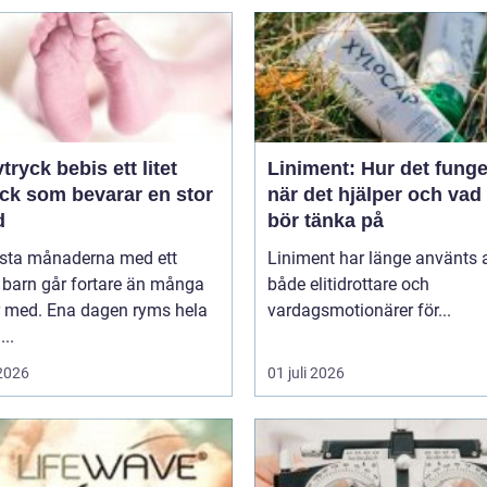
yck bebis ett litet
Liniment: Hur det funge
yck som bevarar en stor
när det hjälper och va
d
bör tänka på
rsta månaderna med ett
Liniment har länge använts 
 barn går fortare än många
både elitidrottare och
r med. Ena dagen ryms hela
vardagsmotionärer för...
...
 2026
01 juli 2026