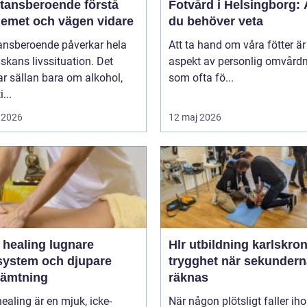
nsberoende förstå
Fotvård i Helsingborg: A
lemet och vägen vidare
du behöver veta
ansberoende påverkar hela
Att ta hand om våra fötter är
kans livssituation. Det
aspekt av personlig omvård
r sällan bara om alkohol,
som ofta fö...
...
 2026
12 maj 2026
ealing lugnare
Hlr utbildning karlskro
system och djupare
trygghet när sekundern
hämtning
räknas
healing är en mjuk, icke-
När någon plötsligt faller ih