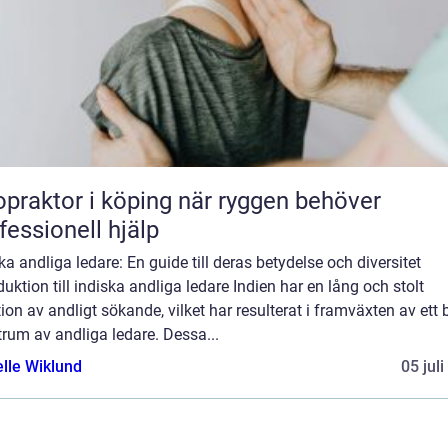
aktor i köping när ryggen behöver
fessionell hjälp
ka andliga ledare: En guide till deras betydelse och diversitet
duktion till indiska andliga ledare Indien har en lång och stolt
tion av andligt sökande, vilket har resulterat i framväxten av ett b
rum av andliga ledare. Dessa...
elle Wiklund
05 jul