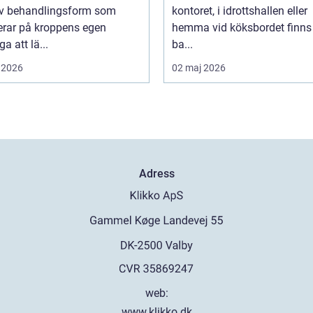
iv behandlingsform som
kontoret, i idrottshallen eller
erar på kroppens egen
hemma vid köksbordet finns
a att lä...
ba...
 2026
02 maj 2026
Adress
web:
www.klikko.dk