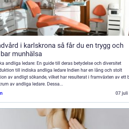
rd i karlskrona så får du en trygg och
lbar munhälsa
ka andliga ledare: En guide till deras betydelse och diversitet
duktion till indiska andliga ledare Indien har en lång och stolt
tion av andligt sökande, vilket har resulterat i framväxten av ett b
rum av andliga ledare. Dessa...
n
07 jul