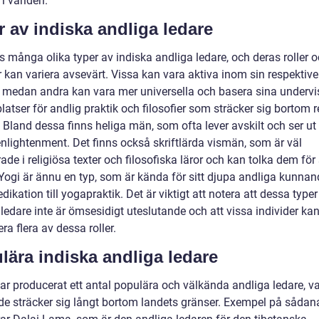
i världen.
r av indiska andliga ledare
s många olika typer av indiska andliga ledare, och deras roller 
 kan variera avsevärt. Vissa kan vara aktiva inom sin respektive
n, medan andra kan vara mer universella och basera sina undervi
latser för andlig praktik och filosofier som sträcker sig bortom r
 Bland dessa finns heliga män, som ofta lever avskilt och ser ut 
nlightenment. Det finns också skriftlärda vismän, som är väl
de i religiösa texter och filosofiska läror och kan tolka dem för
. Yogi är ännu en typ, som är kända för sitt djupa andliga kunna
dikation till yogapraktik. Det är viktigt att notera att dessa typer
ledare inte är ömsesidigt uteslutande och att vissa individer ka
a flera av dessa roller.
lära indiska andliga ledare
har producerat ett antal populära och välkända andliga ledare, v
nde sträcker sig långt bortom landets gränser. Exempel på sådan