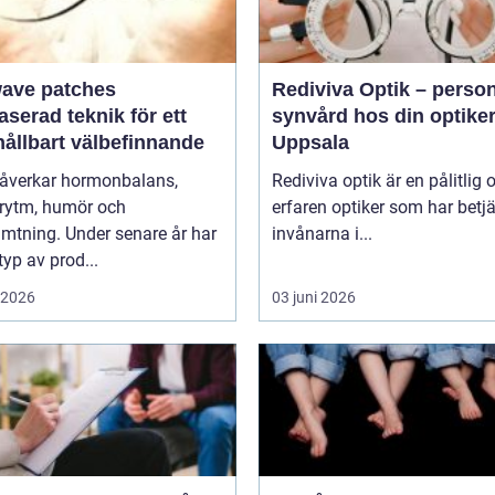
wave patches
Rediviva Optik – person
aserad teknik för ett
synvård hos din optiker
hållbart välbefinnande
Uppsala
påverkar hormonbalans,
Rediviva optik är en pålitlig 
rytm, humör och
erfaren optiker som har betj
mtning. Under senare år har
invånarna i...
typ av prod...
i 2026
03 juni 2026