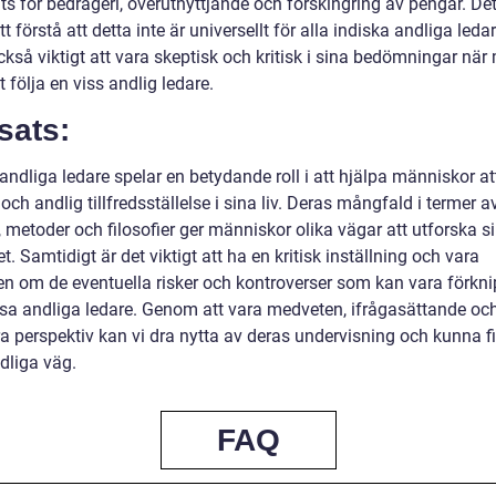
s för bedrägeri, överutnyttjande och förskingring av pengar. Det
att förstå att detta inte är universellt för alla indiska andliga led
ckså viktigt att vara skeptisk och kritisk i sina bedömningar nä
tt följa en viss andlig ledare.
sats:
andliga ledare spelar en betydande roll i att hjälpa människor att
ch andlig tillfredsställelse i sina liv. Deras mångfald i termer a
, metoder och filosofier ger människor olika vägar att utforska s
t. Samtidigt är det viktigt att ha en kritisk inställning och vara
n om de eventuella risker och kontroverser som kan vara förkn
sa andliga ledare. Genom att vara medveten, ifrågasättande oc
ra perspektiv kan vi dra nytta av deras undervisning och kunna f
dliga väg.
FAQ