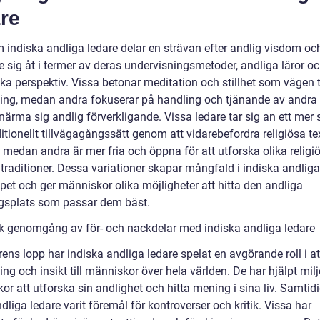
re
indiska andliga ledare delar en strävan efter andlig visdom och 
de sig åt i termer av deras undervisningsmetoder, andliga läror o
ska perspektiv. Vissa betonar meditation och stillhet som vägen ti
ing, medan andra fokuserar på handling och tjänande av andra
 närma sig andlig förverkligande. Vissa ledare tar sig an ett mer s
itionellt tillvägagångssätt genom att vidarebefordra religiösa te
 medan andra är mer fria och öppna för att utforska olika religi
traditioner. Dessa variationer skapar mångfald i indiska andliga
pet och ger människor olika möjligheter att hitta den andliga
gsplats som passar dem bäst.
sk genomgång av för- och nackdelar med indiska andliga ledare
ens lopp har indiska andliga ledare spelat en avgörande roll i at
ng och insikt till människor över hela världen. De har hjälpt mil
r att utforska sin andlighet och hitta mening i sina liv. Samtidi
dliga ledare varit föremål för kontroverser och kritik. Vissa har