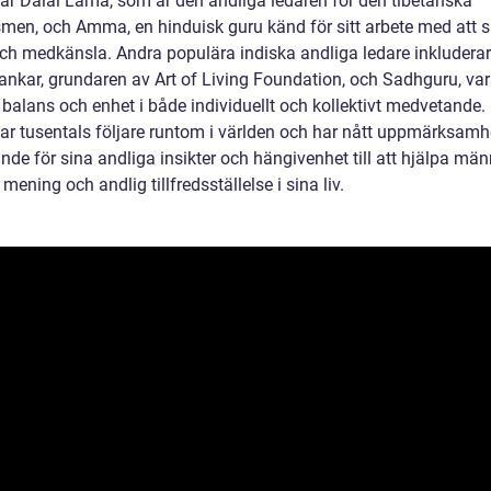
rar Dalai Lama, som är den andliga ledaren för den tibetanska
men, och Amma, en hinduisk guru känd för sitt arbete med att s
och medkänsla. Andra populära indiska andliga ledare inkluderar 
ankar, grundaren av Art of Living Foundation, och Sadhguru, var
 balans och enhet i både individuellt och kollektivt medvetande
har tusentals följare runtom i världen och har nått uppmärksamh
de för sina andliga insikter och hängivenhet till att hjälpa män
a mening och andlig tillfredsställelse i sina liv.