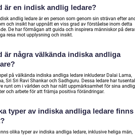
 är en indisk andlig ledare?
ndisk andlig ledare är en person som genom sin strävan efter and
om och insikt har uppnått en viss grad av förståelse inom detta
de. De har förmågan att guida och inspirera människor på dera
iga resa mot upplysning och insikt.
d är några välkända indiska andliga
dare?
pel på välkända indiska andliga ledare inkluderar Dalai Lama,
, Sri Sri Ravi Shankar och Sadhguru. Dessa ledare har tusenta
are runt om i världen och har nått uppmärksamhet för sina andli
ter och arbete för att främja positiva förändringar.
ka typer av indiska andliga ledare finns
t?
inns olika typer av indiska andliga ledare, inklusive heliga män,