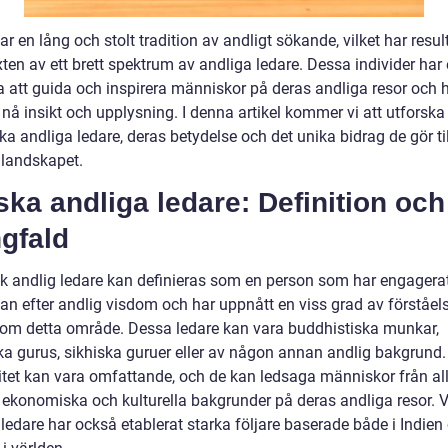
ar en lång och stolt tradition av andligt sökande, vilket har result
ten av ett brett spektrum av andliga ledare. Dessa individer har
 att guida och inspirera människor på deras andliga resor och 
nå insikt och upplysning. I denna artikel kommer vi att utforska
ka andliga ledare, deras betydelse och det unika bidrag de gör til
 landskapet.
ska andliga ledare: Definition och
gfald
sk andlig ledare kan definieras som en person som har engagerat
van efter andlig visdom och har uppnått en viss grad av förståel
inom detta område. Dessa ledare kan vara buddhistiska munkar,
ka gurus, sikhiska guruer eller av någon annan andlig bakgrund.
itet kan vara omfattande, och de kan ledsaga människor från al
, ekonomiska och kulturella bakgrunder på deras andliga resor. 
ledare har också etablerat starka följare baserade både i Indien