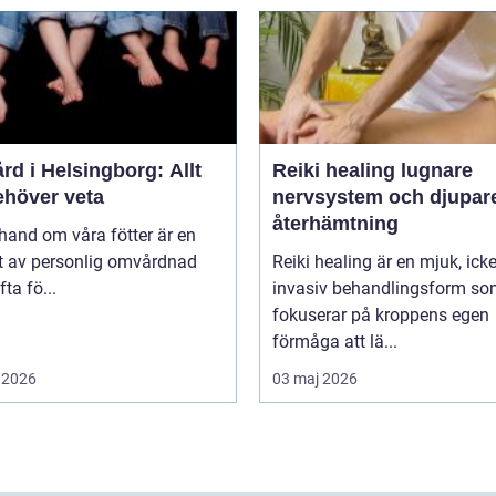
rd i Helsingborg: Allt
Reiki healing lugnare
ehöver veta
nervsystem och djupar
återhämtning
 hand om våra fötter är en
t av personlig omvårdnad
Reiki healing är en mjuk, icke
ta fö...
invasiv behandlingsform s
fokuserar på kroppens egen
förmåga att lä...
 2026
03 maj 2026