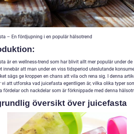
sta – En fördjupning i en populär hälsotrend
oduktion:
ta är en wellness-trend som har blivit allt mer populär under de
et innebär att man under en viss tidsperiod uteslutande konsume
ilket sägs ge kroppen en chans att vila och rena sig. I denna artik
i att utforska vad juicefasta egentligen är, vilka olika typer so
ka fördelar och nackdelar som är förknippade med denna hälsotr
rundlig översikt över juicefasta