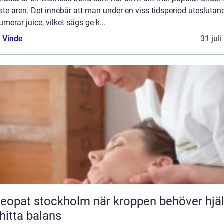
te åren. Det innebär att man under en viss tidsperiod uteslutan
merar juice, vilket sägs ge k...
 Vinde
31 jul
t stockholm när kroppen behöver hjälp
 hitta balans