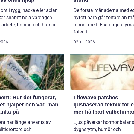
 ont i rygg, nacke eller axlar
De första månaderna med et
kar snabbt hela vardagen.
nyfött barn går fortare än 
arbete, träning och humör ...
hinner med. Ena dagen ryms
foten i...
 2026
02 juli 2026
ent: Hur det fungerar,
Lifewave patches
det hjälper och vad man
ljusbaserad teknik för e
tänka på
mer hållbart välbefinn
ent har länge använts av
Ljus påverkar hormonbalans
litidrottare och
dygnsrytm, humör och