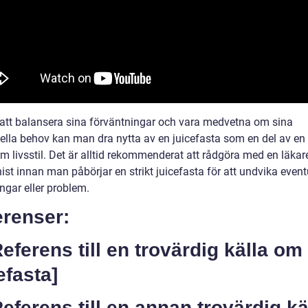
tt balansera sina förväntningar och vara medvetna om sina
uella behov kan man dra nytta av en juicefasta som en del av en
 livsstil. Det är alltid rekommenderat att rådgöra med en läkare
nist innan man påbörjar en strikt juicefasta för att undvika event
ngar eller problem.
erenser:
Referens till en trovärdig källa om
efasta]
Referens till en annan trovärdig kä