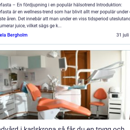
fasta – En fördjupning i en populär hälsotrend Introduktion:
fasta är en wellness-trend som har blivit allt mer populär under
te åren. Det innebär att man under en viss tidsperiod uteslutan
merar juice, vilket sägs ge k...
ela Bergholm
31 jul
rd i karlskrona så får du en trygg och