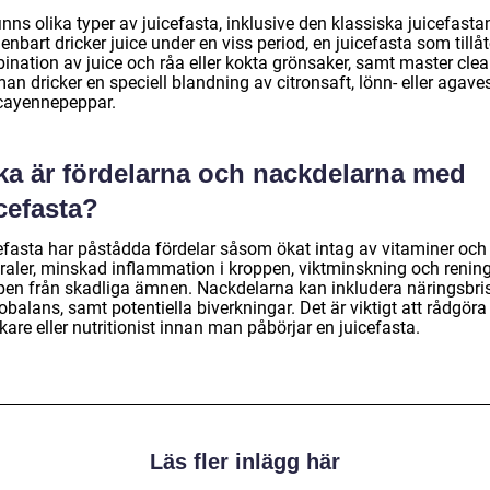
inns olika typer av juicefasta, inklusive den klassiska juicefasta
nbart dricker juice under en viss period, en juicefasta som tillåt
ination av juice och råa eller kokta grönsaker, samt master cle
an dricker en speciell blandning av citronsaft, lönn- eller agave
cayennepeppar.
lka är fördelarna och nackdelarna med
cefasta?
efasta har påstådda fördelar såsom ökat intag av vitaminer och
raler, minskad inflammation i kroppen, viktminskning och renin
pen från skadliga ämnen. Nackdelarna kan inkludera näringsbri
 obalans, samt potentiella biverkningar. Det är viktigt att rådgör
kare eller nutritionist innan man påbörjar en juicefasta.
Läs fler inlägg här