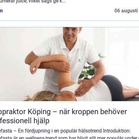
merar juice, vilket sägs ge k...
n
06 augusti
opraktor Köping – när kroppen behöver
fessionell hjälp
fasta – En fördjupning i en populär hälsotrend Introduktion:
fasta är en wellness-trend som har blivit allt mer populär under