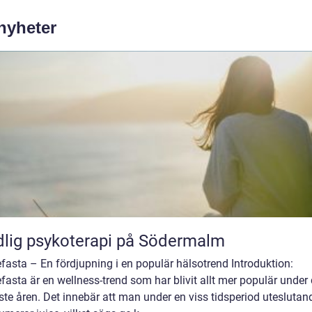
 nyheter
lig psykoterapi på Södermalm
fasta – En fördjupning i en populär hälsotrend Introduktion:
fasta är en wellness-trend som har blivit allt mer populär under
te åren. Det innebär att man under en viss tidsperiod uteslutan