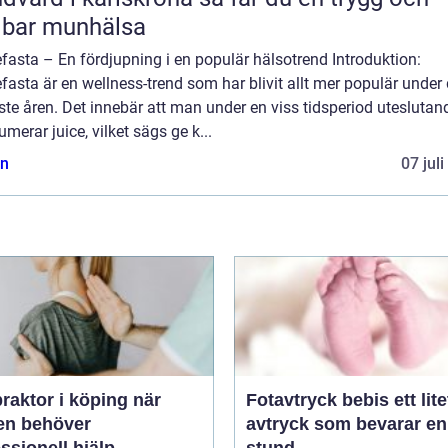
lbar munhälsa
fasta – En fördjupning i en populär hälsotrend Introduktion:
fasta är en wellness-trend som har blivit allt mer populär under
te åren. Det innebär att man under en viss tidsperiod uteslutan
merar juice, vilket sägs ge k...
n
07 jul
raktor i köping när
Fotavtryck bebis ett litet
en behöver
avtryck som bevarar en
ssionell hjälp
stund