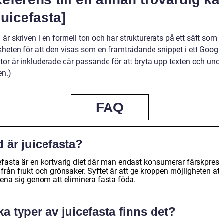
uicefasta]
n är skriven i en formell ton och har strukturerats på ett sätt som
kheten för att den visas som en framträdande snippet i ett Goog
tor är inkluderade där passande för att bryta upp texten och und
en.)
FAQ
 är juicefasta?
efasta är en kortvarig diet där man endast konsumerar färskpre
 från frukt och grönsaker. Syftet är att ge kroppen möjligheten at
rena sig genom att eliminera fasta föda.
ka typer av juicefasta finns det?