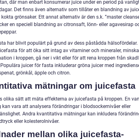
stan, där man enbart konsumerar juice under en period på vanligt
 dagar. Det finns även alternativ som tillåter en blandning av jui
r kokta grönsaker. Ett annat alternativ är den s.k. ”master cleanse
ker en speciell blandning av citronsaft, lönn- eller agavesirap o
peppar.
sta har blivit populärt på grund av dess påstådda hälsofördelar
uicefasta för att öka sitt intag av vitaminer och mineraler, minska
tion i kroppen, gå ner i vikt eller för att rena kroppen från skad
Populära juicer för fasta inkluderar gröna juicer med ingrediens
penat, grönkål, äpple och citron.
titativa mätningar om juicefasta
s olika sätt att mäta effekterna av juicefasta på kroppen. En van
 kan vara att analysera förändringar i blodsockernivåer eller
känslighet. Andra kvantitativa mätningar kan inkludera förändrin
odtryck eller kolesterolnivåer.
lnader mellan olika juicefasta-