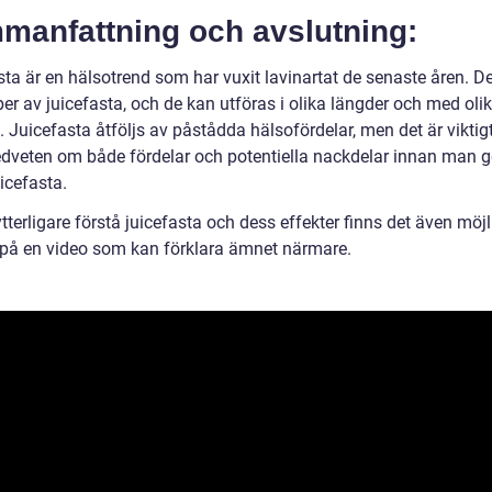
manfattning och avslutning:
ta är en hälsotrend som har vuxit lavinartat de senaste åren. De
per av juicefasta, och de kan utföras i olika längder och med oli
. Juicefasta åtföljs av påstådda hälsofördelar, men det är viktigt
dveten om både fördelar och potentiella nackdelar innan man ge
icefasta.
ytterligare förstå juicefasta och dess effekter finns det även möj
ta på en video som kan förklara ämnet närmare.