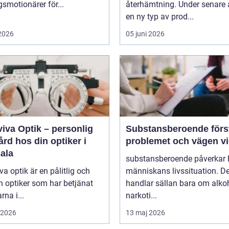
smotionärer för...
återhämtning. Under senare 
en ny typ av prod...
 2026
05 juni 2026
iva Optik – personlig
Substansberoende förstå
rd hos din optiker i
problemet och vägen v
ala
substansberoende påverkar 
va optik är en pålitlig och
människans livssituation. De
n optiker som har betjänat
handlar sällan bara om alkoh
rna i...
narkoti...
i 2026
13 maj 2026