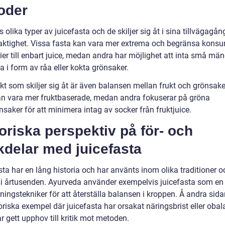
oder
s olika typer av juicefasta och de skiljer sig åt i sina tillvägagån
aktighet. Vissa fasta kan vara mer extrema och begränsa kons
ier till enbart juice, medan andra har möjlighet att inta små mä
a i form av råa eller kokta grönsaker.
t som skiljer sig åt är även balansen mellan frukt och grönsaker
an vara mer fruktbaserade, medan andra fokuserar på gröna
saker för att minimera intag av socker från fruktjuice.
oriska perspektiv på för- och
kdelar med juicefasta
ta har en lång historia och har använts inom olika traditioner o
r i årtusenden. Ayurveda använder exempelvis juicefasta som en 
ningstekniker för att återställa balansen i kroppen. Å andra sida
oriska exempel där juicefasta har orsakat näringsbrist eller obal
ar gett upphov till kritik mot metoden.