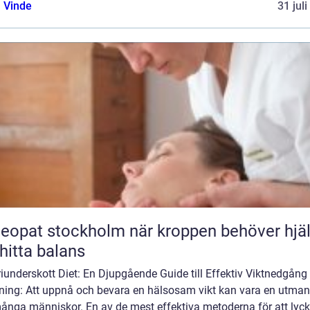
 Vinde
31 jul
t stockholm när kroppen behöver hjälp
 hitta balans
iunderskott Diet: En Djupgående Guide till Effektiv Viktnedgång
dning: Att uppnå och bevara en hälsosam vikt kan vara en utman
många människor. En av de mest effektiva metoderna för att lyck