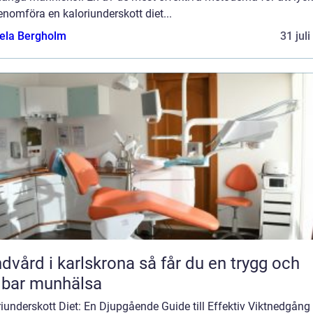
enomföra en kaloriunderskott diet...
ela Bergholm
31 jul
rd i karlskrona så får du en trygg och
lbar munhälsa
iunderskott Diet: En Djupgående Guide till Effektiv Viktnedgång