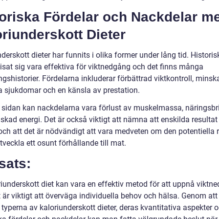
toriska Fördelar och Nackdelar m
riunderskott Dieter
derskott dieter har funnits i olika former under lång tid. Historisk
visat sig vara effektiva för viktnedgång och det finns många
shistorier. Fördelarna inkluderar förbättrad viktkontroll, minsk
sa sjukdomar och en känsla av prestation.
 sidan kan nackdelarna vara förlust av muskelmassa, näringsbri
kad energi. Det är också viktigt att nämna att enskilda resultat
 och att det är nödvändigt att vara medveten om den potentiella 
utveckla ett osunt förhållande till mat.
sats:
riunderskott diet kan vara en effektiv metod för att uppnå viktn
 är viktigt att överväga individuella behov och hälsa. Genom att
 typerna av kaloriunderskott dieter, deras kvantitativa aspekter 