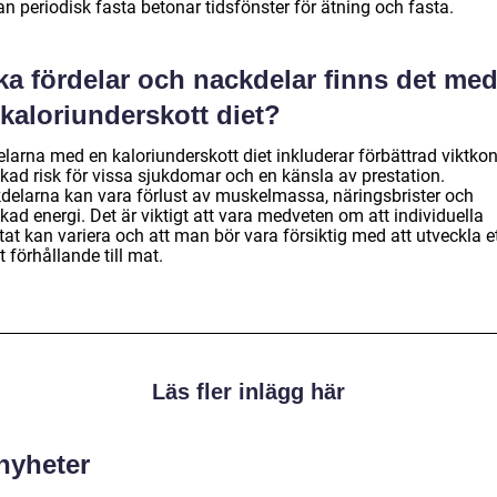
n periodisk fasta betonar tidsfönster för ätning och fasta.
ka fördelar och nackdelar finns det me
kaloriunderskott diet?
larna med en kaloriunderskott diet inkluderar förbättrad viktkont
kad risk för vissa sjukdomar och en känsla av prestation.
delarna kan vara förlust av muskelmassa, näringsbrister och
ad energi. Det är viktigt att vara medveten om att individuella
tat kan variera och att man bör vara försiktig med att utveckla e
 förhållande till mat.
Läs fler inlägg här
 nyheter