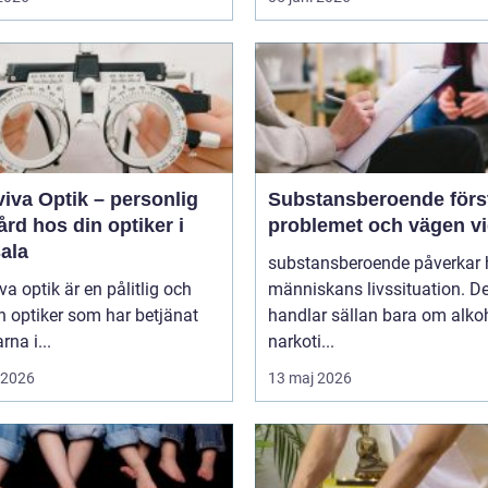
iva Optik – personlig
Substansberoende förstå
rd hos din optiker i
problemet och vägen v
ala
substansberoende påverkar 
va optik är en pålitlig och
människans livssituation. De
n optiker som har betjänat
handlar sällan bara om alkoh
rna i...
narkoti...
i 2026
13 maj 2026