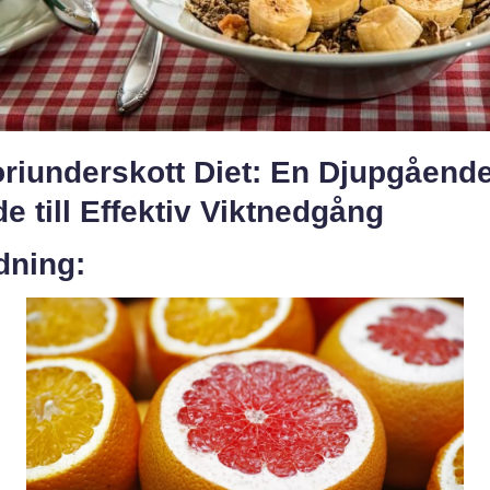
oriunderskott Diet: En Djupgåend
e till Effektiv Viktnedgång
dning: