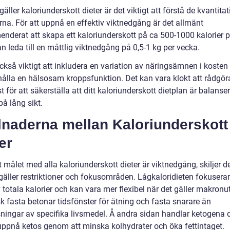
gäller kaloriunderskott dieter är det viktigt att förstå de kvantitat
rna. För att uppnå en effektiv viktnedgång är det allmänt
nderat att skapa ett kaloriunderskott på ca 500-1000 kalorier p
n leda till en måttlig viktnedgång på 0,5-1 kg per vecka.
ckså viktigt att inkludera en variation av näringsämnen i kosten 
hålla en hälsosam kroppsfunktion. Det kan vara klokt att rådgö
st för att säkerställa att ditt kaloriunderskott dietplan är balans
på lång sikt.
lnaderna mellan Kaloriunderskott
er
t målet med alla kaloriunderskott dieter är viktnedgång, skiljer de
 gäller restriktioner och fokusområden. Lågkaloridieten fokusera
 totala kalorier och kan vara mer flexibel när det gäller makronut
k fasta betonar tidsfönster för ätning och fasta snarare än
ningar av specifika livsmedel. Å andra sidan handlar ketogena d
uppnå ketos genom att minska kolhydrater och öka fettintaget.