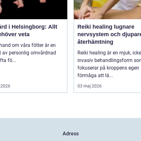
rd i Helsingborg: Allt
Reiki healing lugnare
ehöver veta
nervsystem och djupar
återhämtning
 hand om våra fötter är en
t av personlig omvårdnad
Reiki healing är en mjuk, icke
ta fö...
invasiv behandlingsform s
fokuserar på kroppens egen
förmåga att lä...
 2026
03 maj 2026
Adress