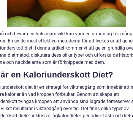
nå och bevara en hälsosam vikt kan vara en utmaning för mång
or. En av de mest effektiva metoderna för att lyckas är att gen
iunderskott diet. I denna artikel kommer vi att ge en grundlig öve
nna dietmetod, diskutera dess olika typer och utforska de histor
rna och nackdelarna som är förknippade med dem.
är en Kaloriunderskott Diet?
riunderskott diet är en strategi för viktnedgång som innebär att
rre kalorier än vad kroppen förbrukar. Genom att skapa ett
nderskott tvingas kroppen att använda sina lagrade fettreserver
 vilket resulterar i viktnedgång över tid. Det finns olika typer av
derskott dieter, inklusive lågkaloridieter, periodisk fasta och ke