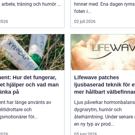
arbete, träning och humör ...
hinner med. Ena dagen ryms
foten i...
 2026
02 juli 2026
ent: Hur det fungerar,
Lifewave patches
det hjälper och vad man
ljusbaserad teknik för e
tänka på
mer hållbart välbefinn
ent har länge använts av
Ljus påverkar hormonbalans
litidrottare och
dygnsrytm, humör och
smotionärer för...
återhämtning. Under senare 
en ny typ av prod...
 2026
05 juni 2026