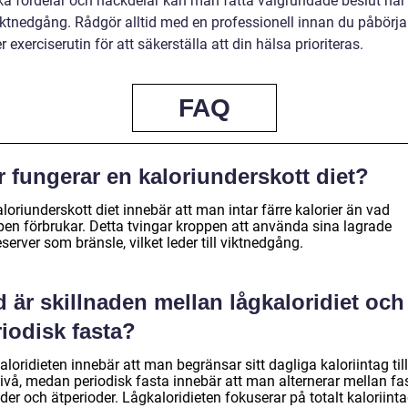
ska fördelar och nackdelar kan man fatta välgrundade beslut när
viktnedgång. Rådgör alltid med en professionell innan du påbörja
ler exerciserutin för att säkerställa att din hälsa prioriteras.
FAQ
 fungerar en kaloriunderskott diet?
loriunderskott diet innebär att man intar färre kalorier än vad
pen förbrukar. Detta tvingar kroppen att använda sina lagrade
eserver som bränsle, vilket leder till viktnedgång.
 är skillnaden mellan lågkaloridiet och
iodisk fasta?
loridieten innebär att man begränsar sitt dagliga kaloriintag til
nivå, medan periodisk fasta innebär att man alternerar mellan fa
der och ätperioder. Lågkaloridieten fokuserar på totalt kaloriinta