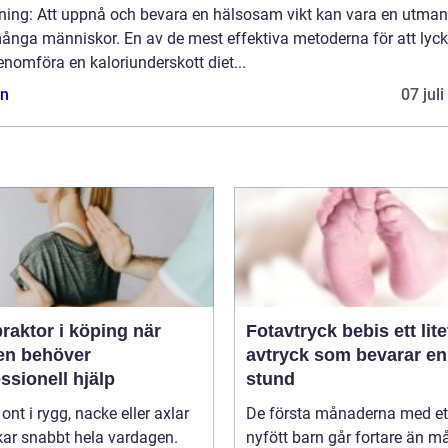
dning: Att uppnå och bevara en hälsosam vikt kan vara en utman
många människor. En av de mest effektiva metoderna för att lyck
enomföra en kaloriunderskott diet...
n
07 jul
raktor i köping när
Fotavtryck bebis ett litet
en behöver
avtryck som bevarar en
ssionell hjälp
stund
 ont i rygg, nacke eller axlar
De första månaderna med et
kar snabbt hela vardagen.
nyfött barn går fortare än 