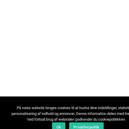
På vores website bruges cookies til at huske dine indstillinger, statist
personalisering af indhold og annoncer. Denne information deles med tre
Ved fortsat brug af websiden godkender du cookiepolitikken.
Ok
Privatlivspolitik