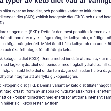
a typer av keto diet Vad är vanlig
s olika typer av keto diet, och populära varianter inkluderar
dketogen diet (SKD), cyklisk ketogenic diet (CKD) och riktad ket
D).
dardketogen diet (SKD): Detta är den mest populära formen av ke
ebär att man äter mycket låga mängder kolhydrater, måttliga m
 och höga mängder fett. Målet är att hålla kolhydraterna under 
n och öka fettintaget för att främja ketos.
isk ketogenic diet (CKD): Denna metod innebär att man cyklar me
r med lågkolhydratdiet och perioder med högkolhydratdiet. Till 
 följa en strikt keto diet under fem dagar och sedan ha två da
lhydratintag för att återfylla glykogenlagren.
d ketogenic diet (TKD): Denna variant av keto diet tillåter något
tintag, oftast i form av snabba kolhydrater strax före eller efter 
 att ge kroppen tillräckligt med energi för att träna intensivt sam
håller sig i ketos resten av tiden.