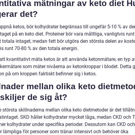
titativa mätningar av keto diet H
erar det?
uppnå ketos, bör kolhydrater begränsas till ungefär 5-10 % av de
taget på en keto diet. Proteiner bör vara måttliga, vanligtvis run
 totala intaget, medan fett bör utgöra den största delen av kost
is runt 70-80 % av den totala energin.
 att kvantitativt mäta ketos är att använda ketonmätare, en typ a
kermätare som mäter nivåerna av ketonkroppar i blodet. Detta g
on på om kroppen faktiskt befinner sig i ketos.
lnader mellan olika keto dietmeto
skiljer de sig åt?
 största skillnaderna mellan olika keto dietmetoder är det tillåt
atintaget. SKD håller kolhydrater mycket låga, medan CKD och 
r mer kolhydrater under specifika perioder. Dessutom kan CKD oc
r lämpliga för personer som tränar intensivt och behöver öka