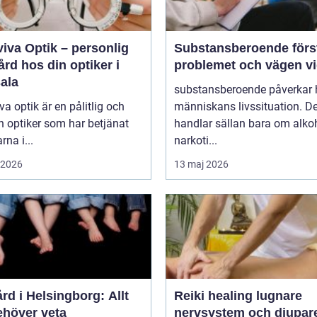
iva Optik – personlig
Substansberoende förstå
rd hos din optiker i
problemet och vägen v
ala
substansberoende påverkar 
va optik är en pålitlig och
människans livssituation. De
n optiker som har betjänat
handlar sällan bara om alkoh
rna i...
narkoti...
i 2026
13 maj 2026
rd i Helsingborg: Allt
Reiki healing lugnare
ehöver veta
nervsystem och djupar