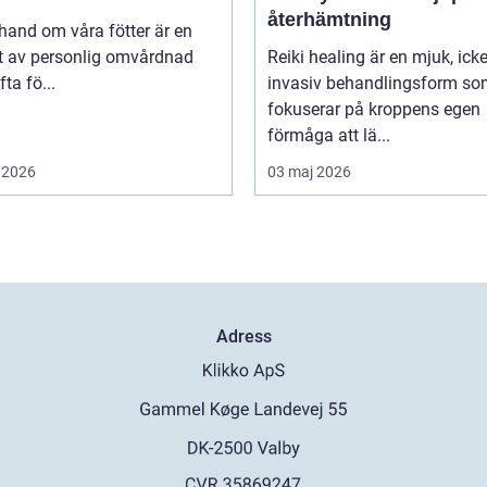
återhämtning
 hand om våra fötter är en
t av personlig omvårdnad
Reiki healing är en mjuk, icke
ta fö...
invasiv behandlingsform s
fokuserar på kroppens egen
förmåga att lä...
 2026
03 maj 2026
Adress