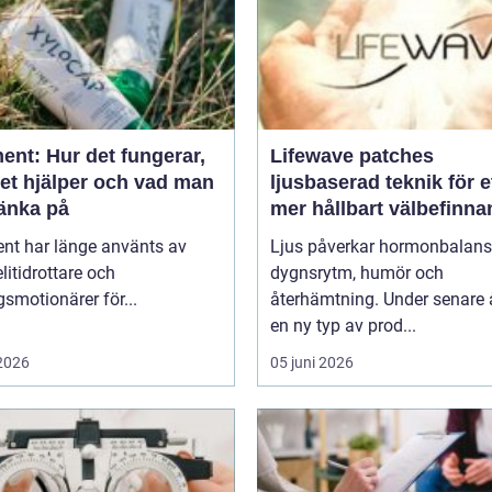
ent: Hur det fungerar,
Lifewave patches
det hjälper och vad man
ljusbaserad teknik för e
tänka på
mer hållbart välbefinn
ent har länge använts av
Ljus påverkar hormonbalans
litidrottare och
dygnsrytm, humör och
smotionärer för...
återhämtning. Under senare 
en ny typ av prod...
 2026
05 juni 2026