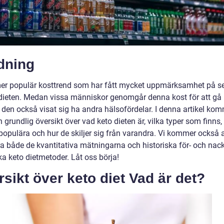
dning
mer populär kosttrend som har fått mycket uppmärksamhet på se
 dieten. Medan vissa människor genomgår denna kost för att gå 
r den också visat sig ha andra hälsofördelar. I denna artikel kom
n grundlig översikt över vad keto dieten är, vilka typer som finns, 
populära och hur de skiljer sig från varandra. Vi kommer också a
ra både de kvantitativa mätningarna och historiska för- och nac
a keto dietmetoder. Låt oss börja!
sikt över keto diet Vad är det?