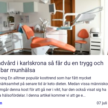
rd i karlskrona så får du en trygg och
lbar munhälsa
ning En alltmer populär kosttrend som har fått mycket
ärksamhet på senare tid är keto dieten. Medan vissa människo
går denna kost för att gå ner i vikt, har den också visat sig ha
 hälsofördelar. I denna artikel kommer vi att ge e...
n
07 jul