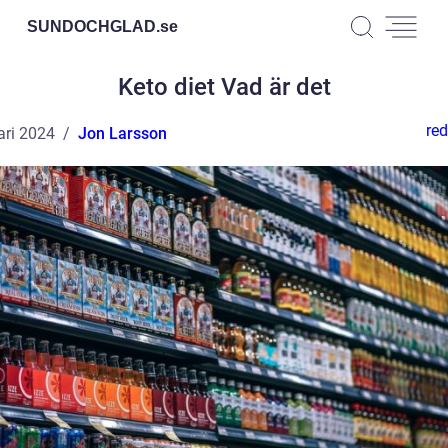
SUNDOCHGLAD.
se
Keto diet Vad är det
red
ari 2024
Jon Larsson