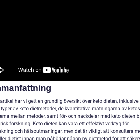
manfattning
artikel har vi gett en grundlig översikt över keto dieten, inklusiv
a typer av keto dietmetoder, de kvantitativa mätningarna av ketos
derna mellan metoder, samt för- och nackdelar med keto dieten b
risk forskning. Keto dieten kan vara ett effektivt verktyg för
skning och hälsoutmaningar, men det är viktigt att konsultera m
ller dietist innan man påbörjar någon ny dietmetod för att säker