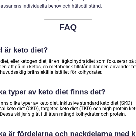
passar ens individuella behov och hälsotillstånd.
FAQ
 är keto diet?
diet, eller ketogen diet, är en lågkolhydratdiet som fokuserar på 
en att gå in i ketos, en metabolisk tillstånd där den använder fe
uvudsaklig bränslekälla istället för kolhydrater.
ka typer av keto diet finns det?
inns olika typer av keto diet, inklusive standard keto diet (SKD),
cal keto diet (CKD), targeted keto diet (TKD) och high-protein ke
 Dessa skiljer sig åt i tillåten mängd kolhydrater och protein.
lka är fördelarna och nackdelarna med k