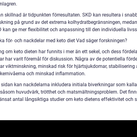
nlagren.
n skillnad är tidpunkten förresultaten. SKD kan resultera i snab
skning på grund av det extrema kolhydratbegränsningen, meda
kan ge mer flexibilitet och anpassning till den individuella livss
ska för- och nackdelar med keto diet Vad säger forskningen?
g om keto dieten har funnits i mer än ett sekel, och dess fördel
r har varit föremål för diskussion. Några av de potentiella förd
ar viktminskning, minskad risk för hjärtsjukdomar, stabilisering
kernivåerna och minskad inflammation.
 sidan kan nackdelarna inkludera initiala biverkningar som kalla
, såsom huvudvärk, trötthet och matsmältningsproblem. Det fin
änsat antal långsiktiga studier om keto dietens effektivitet och 