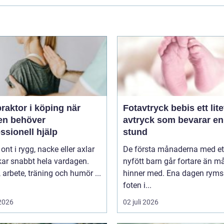
raktor i köping när
Fotavtryck bebis ett litet
en behöver
avtryck som bevarar en
ssionell hjälp
stund
 ont i rygg, nacke eller axlar
De första månaderna med et
kar snabbt hela vardagen.
nyfött barn går fortare än 
arbete, träning och humör ...
hinner med. Ena dagen ryms
foten i...
 2026
02 juli 2026