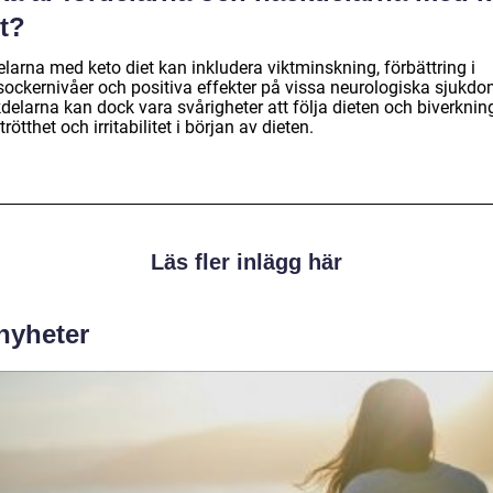
t?
larna med keto diet kan inkludera viktminskning, förbättring i
sockernivåer och positiva effekter på vissa neurologiska sjukdo
delarna kan dock vara svårigheter att följa dieten och biverknin
rötthet och irritabilitet i början av dieten.
Läs fler inlägg här
 nyheter