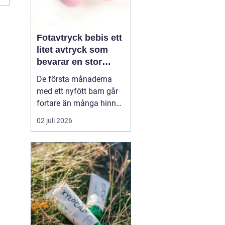
Fotavtryck bebis ett
litet avtryck som
bevarar en stor
stund
De första månaderna
med ett nyfött barn går
fortare än många hinner
med. Ena dagen ryms
02 juli 2026
hela foten i handflatan,
nästa dag har den lilla
redan vuxit ur sina första
pyjamasar.
Ett fotavtryck
bebis fångar
just den d...