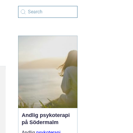
Andlig psykoterapi
på Södermalm
Andlig
psykoterapi