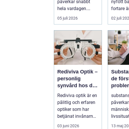
påverkar snabbt
nyfött b
hela vardagen.
fortare 
Sömn, arbete,
hinner m
05 juli 2026
02 juli 20
träning och humör
dagen r
...
foten i...
Rediviva Optik –
Substa
personlig
de förstå
synvård hos din
proble
optiker i
vägen 
Rediviva optik är en
substan
Uppsala
pålitlig och erfaren
påverkar
optiker som har
människ
betjänat invånarna
livssitua
i...
handlar 
03 juni 2026
13 maj 2