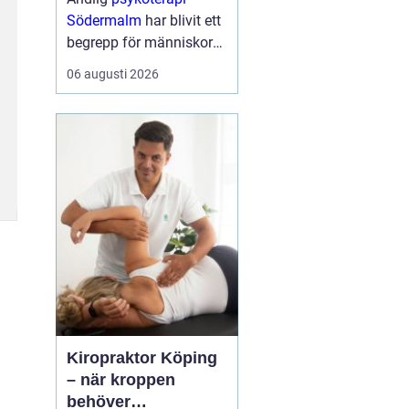
Södermalm
har blivit ett
begrepp för människor
som söker en mer
06 augusti 2026
fördjupad form av
samtalsterapi där både
psykologiska och
existentiella frågor f...
Kiropraktor Köping
– när kroppen
behöver