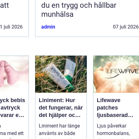
att
du en trygg och hållbar
munhälsa
1 juli 2026
admin
07 juli 2026
ryck bebis
Liniment: Hur
Lifewave
t avtryck
det fungerar, när
patches
varar en
det hjälper och
ljusbaserad
und
vad man bör
teknik för ett
a
Liniment har länge
Ljus påverkar
tänka på
mer hållbart
na med ett
använts av både
hormonbalans,
välbefinnande