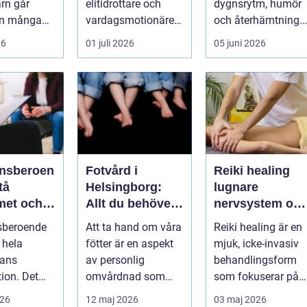
arn går
elitidrottare och
dygnsrytm, humör
än många
vardagsmotionärer
och återhämtning.
ed. Ena
för...
Under senare år ha
26
01 juli 2026
05 juni 2026
yms hela
en ny typ av prod...
nsberoen
Fotvård i
Reiki healing
Helsingborg:
lugnare
met och
Allt du behöver
nervsystem oc
vidare
veta
djupare
sberoende
Att ta hand om våra
Reiki healing är en
återhämtning
 hela
fötter är en aspekt
mjuk, icke-invasiv
ans
av personlig
behandlingsform
tion. Det
omvårdnad som
som fokuserar på
sällan bara
ofta fö...
kroppens egen
026
12 maj 2026
03 maj 2026