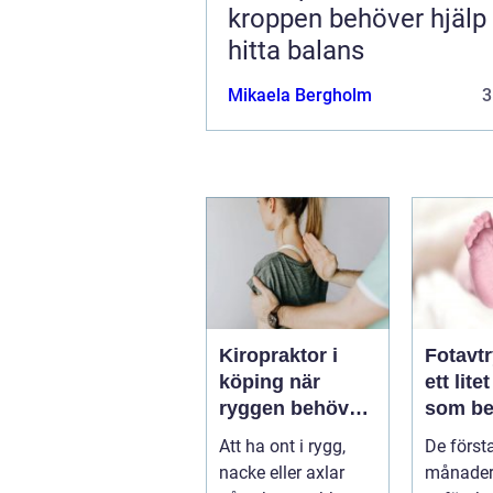
kroppen behöver hjälp 
hitta balans
Mikaela Bergholm
3
Kiropraktor i
Fotavt
köping när
ett lite
ryggen behöver
som be
professionell
stor st
Att ha ont i rygg,
De först
hjälp
nacke eller axlar
månader