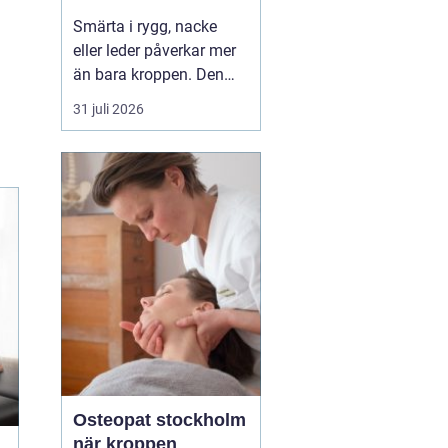
professionell hjälp
Smärta i rygg, nacke
eller leder påverkar mer
än bara kroppen. Den
kan störa sömnen, göra
31 juli 2026
det svårt att koncentrera
sig och sätta stopp för
sådant som arbete,
träning och vardagliga
sysslor. M...
Osteopat stockholm
när kroppen