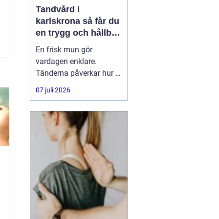
Tandvård i
karlskrona så får du
en trygg och hållbar
munhälsa
En frisk mun gör
vardagen enklare.
Tänderna påverkar hur vi
äter, hur vi pratar och hur
07 juli 2026
trygga vi känner oss i
sociala situationer. När
människor söker
efter
tandvård Karlskrona
handlar