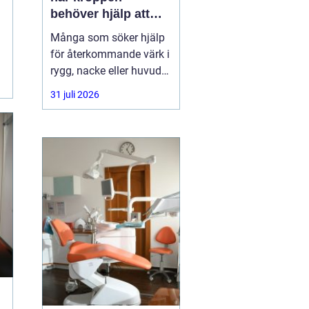
behöver hjälp att
hitta balans
Många som söker hjälp
för återkommande värk i
rygg, nacke eller huvud
har redan provat både
31 juli 2026
träning, vila och
smärtstillande utan att
besvären släpper. Där
någonstans uppstår ofta
intresset för osteopati.