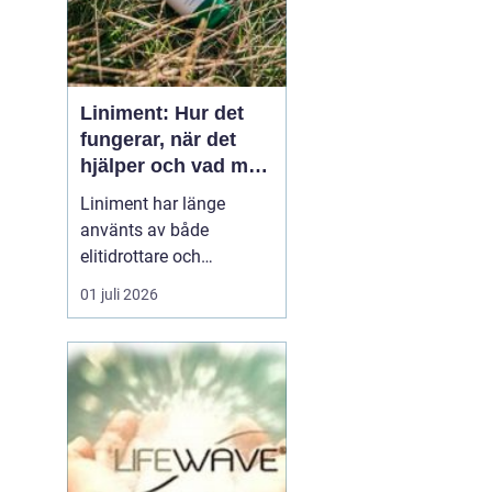
Liniment: Hur det
fungerar, när det
hjälper och vad man
bör tänka på
Liniment har länge
använts av både
elitidrottare och
vardagsmotionärer för
01 juli 2026
att lindra värk, stelhet
och muskelsmärta. Men
hur fungerar dessa
krämer egentligen, vad
innehåller de och när
passar de b&...