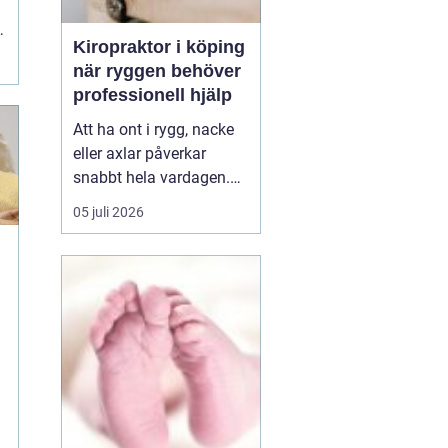
Kiropraktor i köping
r
när ryggen behöver
professionell hjälp
Att ha ont i rygg, nacke
eller axlar påverkar
snabbt hela vardagen.
Sömn, arbete, träning
05 juli 2026
och humör hänger ihop
med hur kroppen mår.
Många i Köping söker
h
därför en kiropraktor
Köping när värken inte
längre går över av sig
själv, eller när
återkommand...