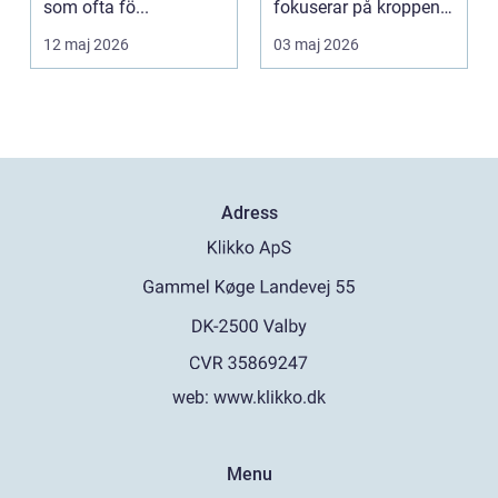
som ofta fö...
fokuserar på kroppens
egen förmåga att lä...
12 maj 2026
03 maj 2026
Adress
web:
www.klikko.dk
Menu