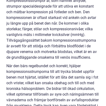
Kompressionsstrumpor är, som namnet antyder,
strumpor specialdesignade för att utöva en konstant
och mätbar kompression på fotleder och ben. Den
kompressionen är oftast starkast vid ankeln och avtar
ju längre upp på benet den når. De kommer i olika
storlekar, färger, stilar och kompressionsnivåer, vilka
vanligtvis mäts i millimeter kvicksilver (mmHg).
Tillvägagångssättet bakom kompressionsstrumporna
är avsett för att stödja och förbättra blodflödet i de
djupare venerna och motverka blodstas, vilket är en av
de grundläggande orsakerna till venös insufficiens.
När den bärs regelbundet och korrekt, hjälper
kompressionsstrumporna till att trycka blodet uppför
benen mot hjärtat, istället för att låta det samla sig i fot
och vrister, vilket kan orsaka obehag och till och med
kroniska hälsoproblem. De bidrar till ökad cirkulation,
vilket optimerar tillförseln av syre och näringsämnen till
vävnaderna och främjar bortförseln av avfallsprodukter
från musklerna. Detta tryck kan även vara fördelaktigt i