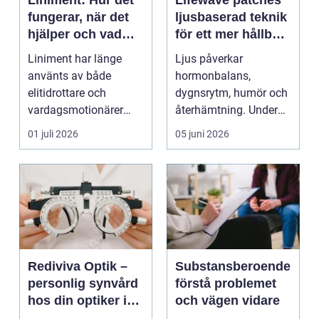
fungerar, när det
ljusbaserad teknik
hjälper och vad
för ett mer hållbart
man bör tänka på
välbefinnande
Liniment har länge
Ljus påverkar
använts av både
hormonbalans,
elitidrottare och
dygnsrytm, humör och
vardagsmotionärer
återhämtning. Under
för...
senare år har en ny typ
01 juli 2026
05 juni 2026
av prod...
Rediviva Optik –
Substansberoende
personlig synvård
förstå problemet
hos din optiker i
och vägen vidare
Uppsala