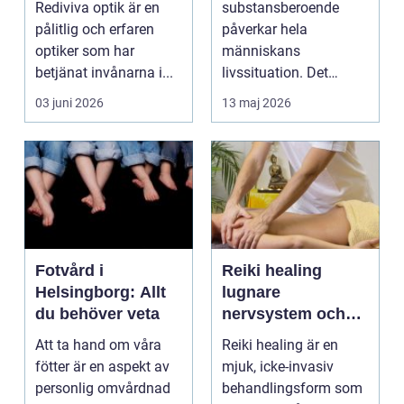
Rediviva optik är en
substansberoende
pålitlig och erfaren
påverkar hela
optiker som har
människans
betjänat invånarna i...
livssituation. Det
handlar sällan bara
03 juni 2026
13 maj 2026
om alkohol, narkoti...
Fotvård i
Reiki healing
Helsingborg: Allt
lugnare
du behöver veta
nervsystem och
djupare
Att ta hand om våra
Reiki healing är en
återhämtning
fötter är en aspekt av
mjuk, icke-invasiv
personlig omvårdnad
behandlingsform som