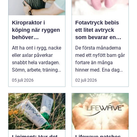
Kiropraktor i
Fotavtryck bebis
köping när ryggen
ett litet avtryck
behöver
som bevarar en
professionell hjälp
stor stund
Att ha ont i rygg, nacke
De första månaderna
eller axlar påverkar
med ett nyfött barn går
snabbt hela vardagen.
fortare än många
Sömn, arbete, träning
hinner med. Ena dagen
och humör ...
ryms hela foten i...
05 juli 2026
02 juli 2026
Liniment: Hur det
Lifewave patches