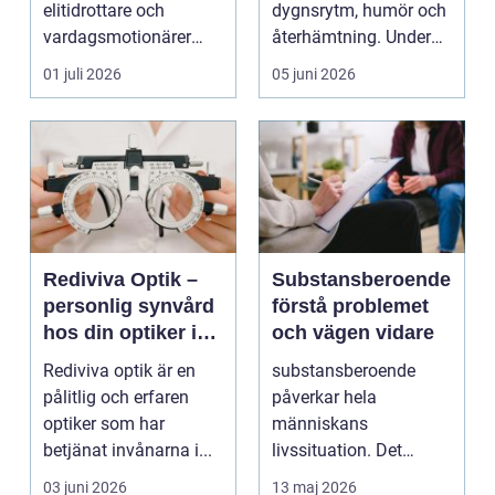
elitidrottare och
dygnsrytm, humör och
vardagsmotionärer
återhämtning. Under
för...
senare år har en ny typ
01 juli 2026
05 juni 2026
av prod...
Rediviva Optik –
Substansberoende
personlig synvård
förstå problemet
hos din optiker i
och vägen vidare
Uppsala
Rediviva optik är en
substansberoende
pålitlig och erfaren
påverkar hela
optiker som har
människans
betjänat invånarna i...
livssituation. Det
handlar sällan bara
03 juni 2026
13 maj 2026