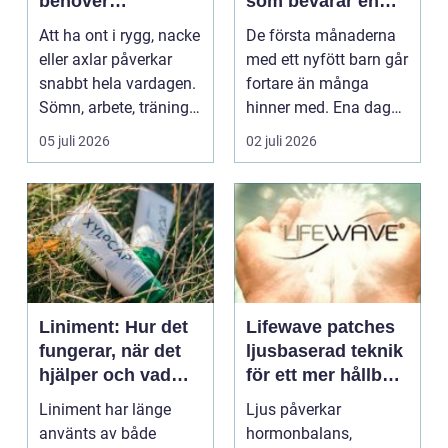
behöver
som bevarar en
professionell hjälp
stor stund
Att ha ont i rygg, nacke
De första månaderna
eller axlar påverkar
med ett nyfött barn går
snabbt hela vardagen.
fortare än många
Sömn, arbete, träning
hinner med. Ena dagen
och humör ...
ryms hela foten i...
05 juli 2026
02 juli 2026
Liniment: Hur det
Lifewave patches
fungerar, när det
ljusbaserad teknik
hjälper och vad
för ett mer hållbart
man bör tänka på
välbefinnande
Liniment har länge
Ljus påverkar
använts av både
hormonbalans,