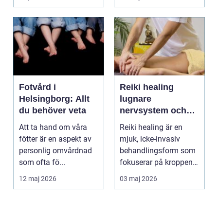
om alkohol, narkoti...
Fotvård i
Reiki healing
Helsingborg: Allt
lugnare
du behöver veta
nervsystem och
djupare
Att ta hand om våra
Reiki healing är en
återhämtning
fötter är en aspekt av
mjuk, icke-invasiv
personlig omvårdnad
behandlingsform som
som ofta fö...
fokuserar på kroppens
egen förmåga att lä...
12 maj 2026
03 maj 2026