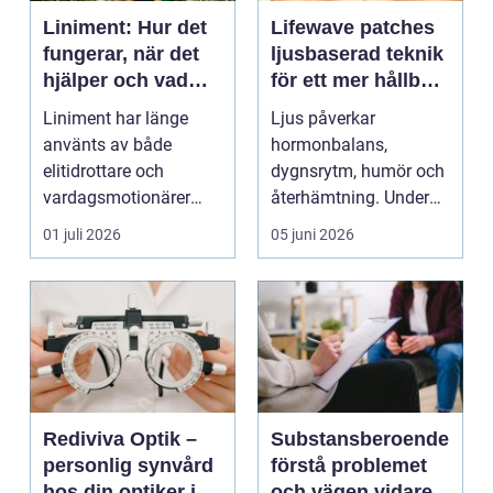
Liniment: Hur det
Lifewave patches
fungerar, när det
ljusbaserad teknik
hjälper och vad
för ett mer hållbart
man bör tänka på
välbefinnande
Liniment har länge
Ljus påverkar
använts av både
hormonbalans,
elitidrottare och
dygnsrytm, humör och
vardagsmotionärer
återhämtning. Under
för...
senare år har en ny typ
01 juli 2026
05 juni 2026
av prod...
Rediviva Optik –
Substansberoende
personlig synvård
förstå problemet
hos din optiker i
och vägen vidare