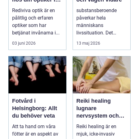
Uppsala
Rediviva optik är en
substansberoende
pålitlig och erfaren
påverkar hela
optiker som har
människans
betjänat invånarna i...
livssituation. Det
handlar sällan bara
03 juni 2026
13 maj 2026
om alkohol, narkoti...
Fotvård i
Reiki healing
Helsingborg: Allt
lugnare
du behöver veta
nervsystem och
djupare
Att ta hand om våra
Reiki healing är en
återhämtning
fötter är en aspekt av
mjuk, icke-invasiv