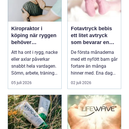
Kiropraktor i
Fotavtryck bebis
köping när ryggen
ett litet avtryck
behöver
som bevarar en
professionell hjälp
stor stund
Att ha ont i rygg, nacke
De första månaderna
eller axlar påverkar
med ett nyfött barn går
snabbt hela vardagen.
fortare än många
Sömn, arbete, träning
hinner med. Ena dagen
och humör ...
ryms hela foten i...
05 juli 2026
02 juli 2026