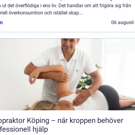
 ut det överflödiga i ens liv. Det handlar om att frigöra sig från
iell överkonsumtion och istället skap...
n
06 augusti
opraktor Köping – när kroppen behöver
fessionell hjälp