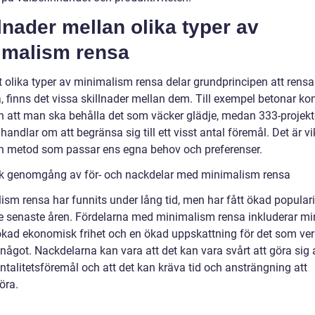
lnader mellan olika typer av
imalism rensa
t olika typer av minimalism rensa delar grundprincipen att rensa
, finns det vissa skillnader mellan dem. Till exempel betonar ko
 att man ska behålla det som väcker glädje, medan 333-projekt
handlar om att begränsa sig till ett visst antal föremål. Det är vik
en metod som passar ens egna behov och preferenser.
sk genomgång av för- och nackdelar med minimalism rensa
ism rensa har funnits under lång tid, men har fått ökad populari
e senaste åren. Fördelarna med minimalism rensa inkluderar m
 ökad ekonomisk frihet och en ökad uppskattning för det som ver
 något. Nackdelarna kan vara att det kan vara svårt att göra sig
ntalitetsföremål och att det kan kräva tid och ansträngning att
öra.