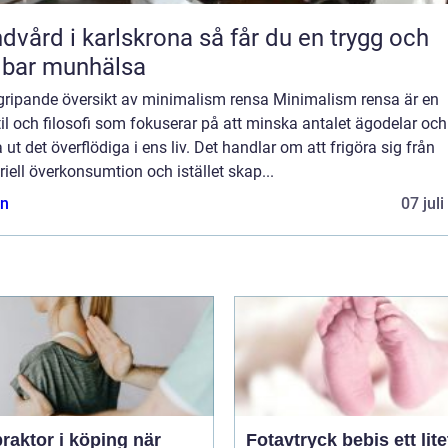
rd i karlskrona så får du en trygg och
lbar munhälsa
gripande översikt av minimalism rensa Minimalism rensa är en
til och filosofi som fokuserar på att minska antalet ägodelar och
 ut det överflödiga i ens liv. Det handlar om att frigöra sig från
iell överkonsumtion och istället skap...
n
07 jul
raktor i köping när
Fotavtryck bebis ett litet