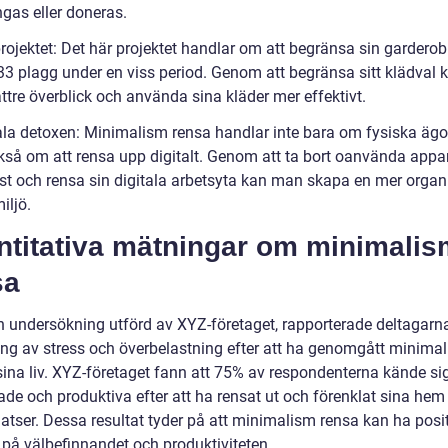
ngas eller doneras.
rojektet: Det här projektet handlar om att begränsa sin garderob t
33 plagg under en viss period. Genom att begränsa sitt klädval
ttre överblick och använda sina kläder mer effektivt.
tala detoxen: Minimalism rensa handlar inte bara om fysiska ägo
kså om att rensa upp digitalt. Genom att ta bort oanvända appar
ost och rensa sin digitala arbetsyta kan man skapa en mer organ
iljö.
ntitativa mätningar om minimalis
sa
en undersökning utförd av XYZ-företaget, rapporterade deltagarn
ng av stress och överbelastning efter att ha genomgått minima
 sina liv. XYZ-företaget fann att 75% av respondenterna kände si
ade och produktiva efter att ha rensat ut och förenklat sina hem
latser. Dessa resultat tyder på att minimalism rensa kan ha posi
 på välbefinnandet och produktiviteten.