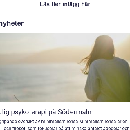
Läs fler inlägg här
 nyheter
lig psykoterapi på Södermalm
gripande översikt av minimalism rensa Minimalism rensa är en
til och filosofi som fokuserar på att minska antalet ägodelar och