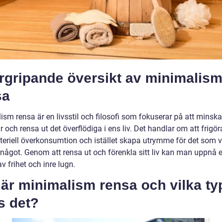
rgripande översikt av minimalis
sa
sm rensa är en livsstil och filosofi som fokuserar på att minska
 och rensa ut det överflödiga i ens liv. Det handlar om att frigör
teriell överkonsumtion och istället skapa utrymme för det som v
 något. Genom att rensa ut och förenkla sitt liv kan man uppnå 
v frihet och inre lugn.
är minimalism rensa och vilka ty
s det?