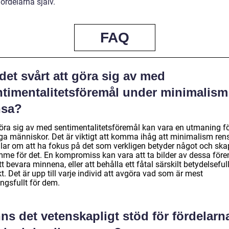
ördelarna själv.
FAQ
det svårt att göra sig av med
ntimentalitetsföremål under minimalism
nsa?
göra sig av med sentimentalitetsföremål kan vara en utmaning f
a människor. Det är viktigt att komma ihåg att minimalism ren
lar om att ha fokus på det som verkligen betyder något och sk
mme för det. En kompromiss kan vara att ta bilder av dessa för
tt bevara minnena, eller att behålla ett fåtal särskilt betydelseful
t. Det är upp till varje individ att avgöra vad som är mest
ngsfullt för dem.
ns det vetenskapligt stöd för fördelarn