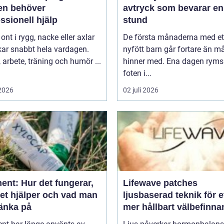
en behöver
avtryck som bevarar en
ssionell hjälp
stund
 ont i rygg, nacke eller axlar
De första månaderna med et
kar snabbt hela vardagen.
nyfött barn går fortare än 
arbete, träning och humör ...
hinner med. Ena dagen ryms
foten i...
 2026
02 juli 2026
ent: Hur det fungerar,
Lifewave patches
det hjälper och vad man
ljusbaserad teknik för e
tänka på
mer hållbart välbefinn