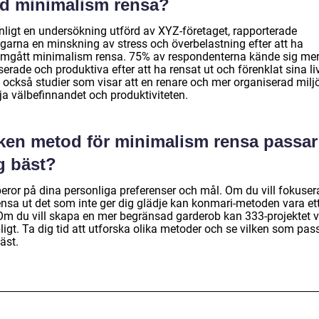
d minimalism rensa?
enligt en undersökning utförd av XYZ-företaget, rapporterade
agarna en minskning av stress och överbelastning efter att ha
mgått minimalism rensa. 75% av respondenterna kände sig me
erade och produktiva efter att ha rensat ut och förenklat sina liv
s också studier som visar att en renare och mer organiserad milj
ja välbefinnandet och produktiviteten.
lken metod för minimalism rensa passar
g bäst?
beror på dina personliga preferenser och mål. Om du vill fokuser
rensa ut det som inte ger dig glädje kan konmari-metoden vara et
 Om du vill skapa en mer begränsad garderob kan 333-projektet 
igt. Ta dig tid att utforska olika metoder och se vilken som pas
äst.