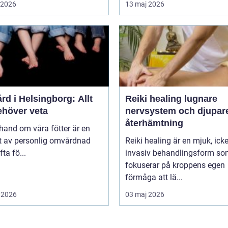
i 2026
13 maj 2026
rd i Helsingborg: Allt
Reiki healing lugnare
ehöver veta
nervsystem och djupar
återhämtning
 hand om våra fötter är en
t av personlig omvårdnad
Reiki healing är en mjuk, icke
ta fö...
invasiv behandlingsform s
fokuserar på kroppens egen
förmåga att lä...
 2026
03 maj 2026