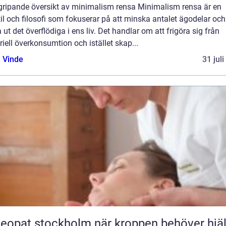
gripande översikt av minimalism rensa Minimalism rensa är en
til och filosofi som fokuserar på att minska antalet ägodelar och
 ut det överflödiga i ens liv. Det handlar om att frigöra sig från
iell överkonsumtion och istället skap...
 Vinde
31 jul
t stockholm när kroppen behöver hjälp