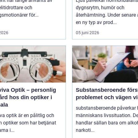
ent har länge använts av
Ljus påverkar hormonbalans
litidrottare och
dygnsrytm, humör och
smotionärer för...
återhämtning. Under senare 
en ny typ av prod...
 2026
05 juni 2026
iva Optik – personlig
Substansberoende förstå
rd hos din optiker i
problemet och vägen v
ala
substansberoende påverkar 
va optik är en pålitlig och
människans livssituation. De
n optiker som har betjänat
handlar sällan bara om alkoh
rna i...
narkoti...