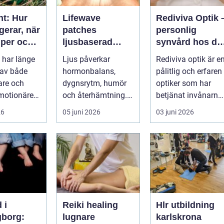
nt: Hur
Lifewave
Rediviva Optik 
gerar, när
patches
personlig
lper och
ljusbaserad
synvård hos di
n bör
teknik för ett
optiker i
 har länge
Ljus påverkar
Rediviva optik är e
på
mer hållbart
Uppsala
 av både
hormonbalans,
pålitlig och erfaren
välbefinnande
tare och
dygnsrytm, humör
optiker som har
motionärer
och återhämtning.
betjänat invånarna
Under senare år har
i...
26
05 juni 2026
03 juni 2026
en ny typ av prod...
 i
Reiki healing
Hlr utbildning
gborg:
lugnare
karlskrona