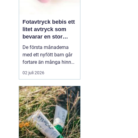
Fotavtryck bebis ett
litet avtryck som
bevarar en stor
stund
De första månaderna
med ett nyfött barn går
fortare än många hinner
med. Ena dagen ryms
02 juli 2026
hela foten i handflatan,
nästa dag har den lilla
redan vuxit ur sina första
pyjamasar.
Ett fotavtryck
bebis fångar
just den d...