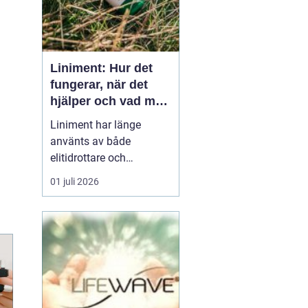
Liniment: Hur det
fungerar, när det
hjälper och vad man
bör tänka på
Liniment har länge
använts av både
elitidrottare och
vardagsmotionärer för
01 juli 2026
att lindra värk, stelhet
och muskelsmärta. Men
hur fungerar dessa
krämer egentligen, vad
innehåller de och när
passar de b&...