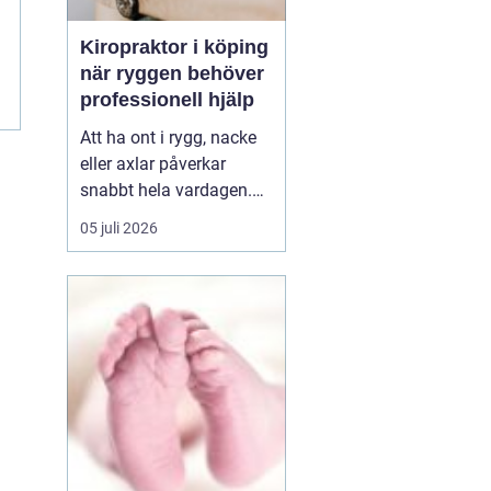
Kiropraktor i köping
när ryggen behöver
professionell hjälp
Att ha ont i rygg, nacke
eller axlar påverkar
snabbt hela vardagen.
Sömn, arbete, träning
05 juli 2026
och humör hänger ihop
med hur kroppen mår.
Många i Köping söker
därför en kiropraktor
Köping när värken inte
längre går över av sig
själv, eller när
återkommand...