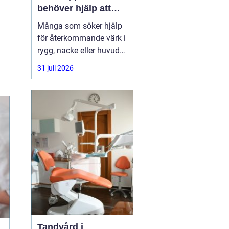
behöver hjälp att
hitta balans
Många som söker hjälp
för återkommande värk i
rygg, nacke eller huvud
har redan provat både
31 juli 2026
träning, vila och
smärtstillande utan att
besvären släpper. Där
någonstans uppstår ofta
intresset för osteopati.
Tandvård i