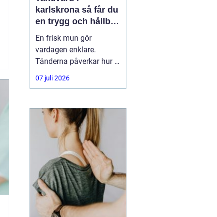
karlskrona så får du
en trygg och hållbar
munhälsa
En frisk mun gör
vardagen enklare.
Tänderna påverkar hur vi
äter, hur vi pratar och hur
07 juli 2026
trygga vi känner oss i
sociala situationer. När
människor söker
efter
tandvård Karlskrona
handlar