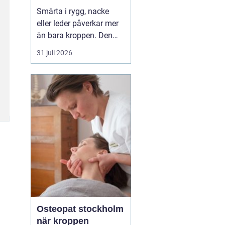
professionell hjälp
Smärta i rygg, nacke
eller leder påverkar mer
än bara kroppen. Den
kan störa sömnen, göra
31 juli 2026
det svårt att koncentrera
sig och sätta stopp för
sådant som arbete,
träning och vardagliga
sysslor. M...
Osteopat stockholm
när kroppen