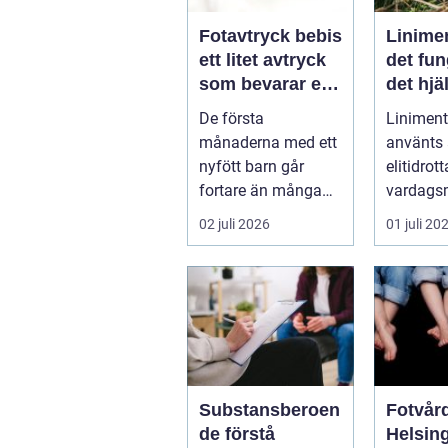
Fotavtryck bebis
Linime
ett litet avtryck
det fun
som bevarar en
det hjä
stor stund
vad ma
De första
Liniment
tänka 
månaderna med ett
använts
nyfött barn går
elitidrot
fortare än många
vardags
hinner med. Ena
för...
02 juli 2026
01 juli 20
dagen ryms hela
foten i...
Substansberoen
Fotvård
de förstå
Helsin