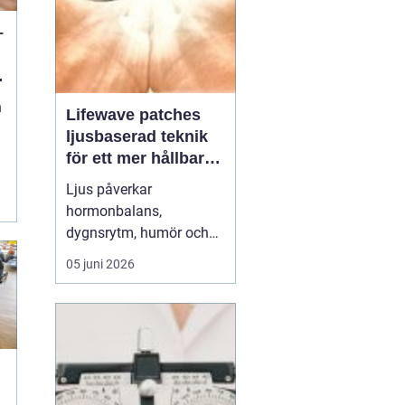
–
n
n
Lifewave patches
ljusbaserad teknik
för ett mer hållbart
välbefinnande
Ljus påverkar
hormonbalans,
dygnsrytm, humör och
återhämtning. Under
05 juni 2026
senare år har en ny typ
av produkt vuxit fram i
gränslandet mellan
ljusterapi och kroppens
egen biologi:
Lifewave
patches
. De är små