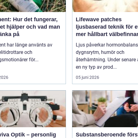
ent: Hur det fungerar,
Lifewave patches
det hjälper och vad man
ljusbaserad teknik för e
tänka på
mer hållbart välbefinn
ent har länge använts av
Ljus påverkar hormonbalans
litidrottare och
dygnsrytm, humör och
smotionärer för...
återhämtning. Under senare 
en ny typ av prod...
 2026
05 juni 2026
iva Optik – personlig
Substansberoende förstå