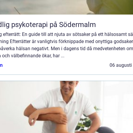
lig psykoterapi på Södermalm
g efterrätt: En guide till att njuta av sötsaker på ett hälsosamt sä
ning Efterrätter är vanligtvis förknippade med onyttiga godsake
påverka hälsan negativt. Men i dagens tid då medvetenheten o
 och välbefinnande ökar, har ...
n
06 augusti