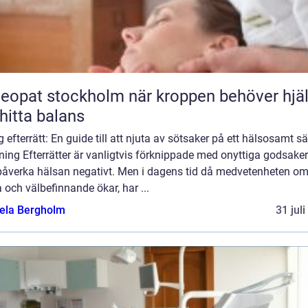
t stockholm när kroppen behöver hjälp
 hitta balans
g efterrätt: En guide till att njuta av sötsaker på ett hälsosamt sä
ning Efterrätter är vanligtvis förknippade med onyttiga godsake
påverka hälsan negativt. Men i dagens tid då medvetenheten o
 och välbefinnande ökar, har ...
ela Bergholm
31 jul