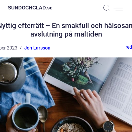
SUNDOCHGLAD.
se
Nyttig efterrätt – En smakfull och hälsosa
avslutning på måltiden
red
ber 2023
Jon Larsson