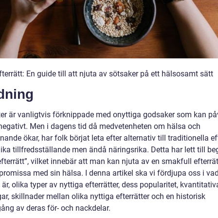
fterrätt: En guide till att njuta av sötsaker på ett hälsosamt sätt
dning
tter är vanligtvis förknippade med onyttiga godsaker som kan på
negativt. Men i dagens tid då medvetenheten om hälsa och
nande ökar, har folk börjat leta efter alternativ till traditionella ef
ika tillfredsställande men ändå näringsrika. Detta har lett till b
efterrätt”, vilket innebär att man kan njuta av en smakfull efterrä
romissa med sin hälsa. I denna artikel ska vi fördjupa oss i vad
t är, olika typer av nyttiga efterrätter, dess popularitet, kvantitativ
r, skillnader mellan olika nyttiga efterrätter och en historisk
ng av deras för- och nackdelar.