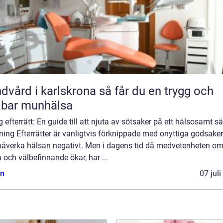
rd i karlskrona så får du en trygg och
lbar munhälsa
g efterrätt: En guide till att njuta av sötsaker på ett hälsosamt sä
ning Efterrätter är vanligtvis förknippade med onyttiga godsake
påverka hälsan negativt. Men i dagens tid då medvetenheten o
 och välbefinnande ökar, har ...
n
07 jul