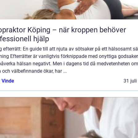
opraktor Köping – när kroppen behöver
fessionell hjälp
g efterrätt: En guide till att njuta av sötsaker på ett hälsosamt sä
ning Efterrätter är vanligtvis förknippade med onyttiga godsake
påverka hälsan negativt. Men i dagens tid då medvetenheten o
 och välbefinnande ökar, har ...
 Vinde
31 jul