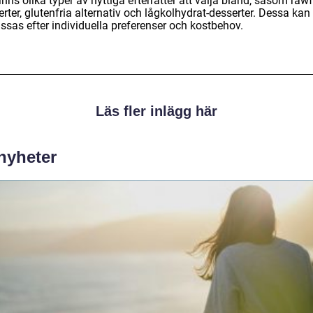
inns olika typer av nyttiga efterrätter att välja bland, såsom raw
rter, glutenfria alternativ och lågkolhydrat-desserter. Dessa kan
ssas efter individuella preferenser och kostbehov.
Läs fler inlägg här
 nyheter