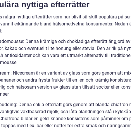
lära nyttiga efterrätter
s några nyttiga efterrätter som har blivit särskilt populära på se
 vunnit erkännande bland hälsomedvetna konsumenter. Nedan ä
:
adomousse: Denna krämiga och chokladiga efterrätt är gjord a
, kakao och eventuellt lite honung eller stevia. Den är rik på nyt
ch antioxidanter och kan vara ett utmärkt alternativ till traditionel
dmousse.
cream: Nicecream är en variant av glass som görs genom att mi
ananer och andra frysta frukter till en len och krämig konsistens
lig och hälsosam version av glass utan tillsatt socker eller kons
nser.
 pudding: Denna enkla efterrätt görs genom att blanda chiafrön
vanligtvis växtbaserad mjölk, och låta blandningen stå i kylskåp
 Chiafröna bildar en geléliknande konsistens som påminner om
 toppas med t.ex. bär eller nötter för extra smak och näringsäm