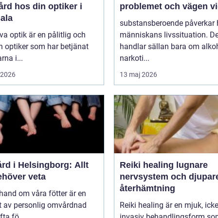
rd hos din optiker i
problemet och vägen v
ala
substansberoende påverkar 
va optik är en pålitlig och
människans livssituation. De
n optiker som har betjänat
handlar sällan bara om alkoh
rna i...
narkoti...
i 2026
13 maj 2026
rd i Helsingborg: Allt
Reiki healing lugnare
ehöver veta
nervsystem och djupar
återhämtning
 hand om våra fötter är en
t av personlig omvårdnad
Reiki healing är en mjuk, icke
ta fö...
invasiv behandlingsform s