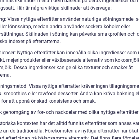
 finnas skillnader mellan dem baserat på deras ingredienser och
ngssätt. Här är några viktiga skillnader att överväga:
ing: Vissa nyttiga efterrätter använder naturliga sötningsmedel 
eller lönnssirap, medan andra använder sockeralkoholer eller
rsättningar. Skillnaden i sötning kan påverka smakprofilen och 
ka indexet på efterrätterna.
dienser: Nyttiga efterrätter kan innehålla olika ingredienser som n
ukt, mejeriprodukter eller växtbaserade alternativ som kokosmjölk
jölk. Dessa ingredienser kan ge olika texturer och smaker åt
terna.
gningsmetod: Vissa nyttiga efterrätter kräver ingen tillagningsme
x. smoothies eller rawfood-desserter. Andra kan kräva bakning el
 för att uppnå önskad konsistens och smak.
sk genomgång av för- och nackdelar med olika nyttiga efterrätter
storiska kontexten har det alltid funnits efterrätter som anses va
e än de traditionella. Förekomsten av nyttiga efterrätter har ökat 
d efterfrågan på hälsosamma alternativ. Det finns flera fördela