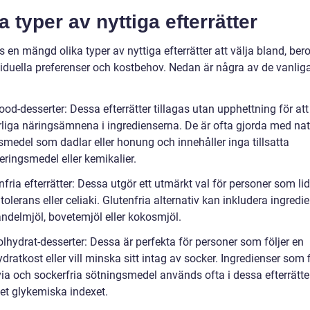
a typer av nyttiga efterrätter
s en mängd olika typer av nyttiga efterrätter att välja bland, be
viduella preferenser och kostbehov. Nedan är några av de vanlig
:
od-desserter: Dessa efterrätter tillagas utan upphettning för at
rliga näringsämnena i ingredienserna. De är ofta gjorda med nat
smedel som dadlar eller honung och innehåller inga tillsatta
eringsmedel eller kemikalier.
nfria efterrätter: Dessa utgör ett utmärkt val för personer som li
tolerans eller celiaki. Glutenfria alternativ kan inkludera ingredi
delmjöl, bovetemjöl eller kokosmjöl.
lhydrat-desserter: Dessa är perfekta för personer som följer en
dratkost eller vill minska sitt intag av socker. Ingredienser som f
via och sockerfria sötningsmedel används ofta i dessa efterrätter
et glykemiska indexet.