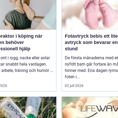
raktor i köping när
Fotavtryck bebis ett litet
en behöver
avtryck som bevarar en
ssionell hjälp
stund
 ont i rygg, nacke eller axlar
De första månaderna med et
kar snabbt hela vardagen.
nyfött barn går fortare än 
arbete, träning och humör ...
hinner med. Ena dagen ryms
foten i...
 2026
02 juli 2026