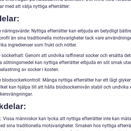
r med att välja nyttiga efterrätter:
elar:
 näringsvärde: Nyttiga efterrätter kan erbjuda en betydligt bättr
profil än sina traditionella motsvarigheter tack vare användning
ika ingredienser som frukt och nötter.
e sockerhalt: Genom att undvika raffinerat socker och ersätta de
ga sötningsmedel kan nyttiga efterrätter erbjuda en söt smak uta
elastning av socker i kosten.
e blodsockerkontroll: Många nyttiga efterrätter har ett lågt glyke
ilket kan hjälpa till att hålla blodsockernivån stabil och undvika
kersvängningar.
kdelar:
 Vissa människor kan tycka att nyttiga efterrätter inte kan mäta
d sina traditionella motsvarigheter. Smaken hos nyttiga efterrät