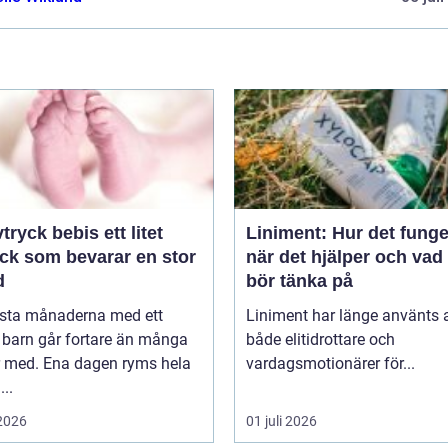
yck bebis ett litet
Liniment: Hur det funge
yck som bevarar en stor
när det hjälper och va
d
bör tänka på
rsta månaderna med ett
Liniment har länge använts 
 barn går fortare än många
både elitidrottare och
r med. Ena dagen ryms hela
vardagsmotionärer för...
...
 2026
01 juli 2026