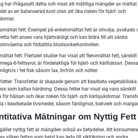
g har ifrågasatt detta och visat att måttliga mängder av mättat 
del av en balanserad kost utan att öka risken för hjärt- och
kdomar.
omättat fett: Exempel på enkelomättat fett är olivolja, avokado 
Detta fett anses vara hjärtvänligt och kan bidra till att sänka
rolnivåerna och förbättra blodsockerkontrollen.
mättat fett: Flertalet studier har visat att fleromättat fett, särski
mega-6-fettsyror, är fördelaktiga för hjärt- och kärlhälsan. Dessa
nligtvis i fet fisk såsom lax, linfrön och nötter.
fetter: Transfetter är skapade genom att bearbeta vegetabiliska o
ss som kallas härdning. Dessa fetter har visat sig vara särskilt
 för hälsan och ökar risken för hjärt- och kärlsjukdomar. Transfe
fta i bearbetade livsmedel, såsom färdigmat, bakverk och margar
titativa Mätningar om Nyttig Fett
 gäller nyttig fett är mängden också av betydelse. Att konsumera
v vilken fettyp som helst kan leda till viktökning och andra