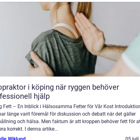
aktor i köping när ryggen behöver
fessionell hjälp
g Fett – En Inblick i Hälsosamma Fetter för Vår Kost Introduktio
har länge varit föremål för diskussion och debatt när det gäller
ållning och hälsa. Men faktum är att kroppen behöver fett för at
ra korrekt. I denna artike...
elle Wiklund
05 jul