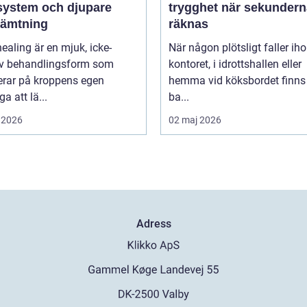
system och djupare
trygghet när sekundern
hämtning
räknas
healing är en mjuk, icke-
När någon plötsligt faller ih
iv behandlingsform som
kontoret, i idrottshallen eller
erar på kroppens egen
hemma vid köksbordet finns
a att lä...
ba...
 2026
02 maj 2026
Adress