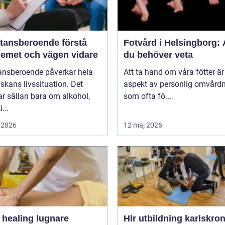
nsberoende förstå
Fotvård i Helsingborg: A
lemet och vägen vidare
du behöver veta
ansberoende påverkar hela
Att ta hand om våra fötter är
kans livssituation. Det
aspekt av personlig omvård
r sällan bara om alkohol,
som ofta fö...
...
 2026
12 maj 2026
ealing lugnare
Hlr utbildning karlskro