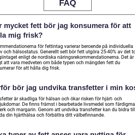
FAQ
 mycket fett bör jag konsumera för att
la mig frisk?
mmendationerna för fettintag varierar beroende på individuella
 och hälsostatus. Generellt sett bör fett utgöra 25-40% av det t
giintaget enligt de nordiska näringsrekommendationerna. Det är
igt att vara medveten om både typen och mängden fett du
merar för att hålla dig frisk.
för bör jag undvika transfetter i min ko
fetter är skadliga för hälsan och ökar risken för hjärt- och
sjukdomar. De finns främst i bearbetade livsmedel som färdigma
rk och margarin. Genom att undvika transfetter kan du bidra till
a din hjärthälsa och förbättra ditt välbefinnande.
ka typer av fett anses vara nyttiga för