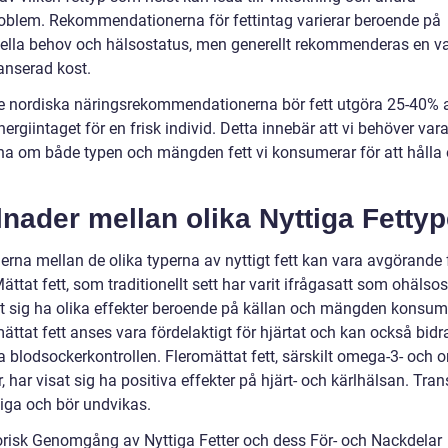
oblem. Rekommendationerna för fettintag varierar beroende på
uella behov och hälsostatus, men generellt rekommenderas en va
anserad kost.
de nordiska näringsrekommendationerna bör fett utgöra 25-40% 
nergiintaget för en frisk individ. Detta innebär att vi behöver var
a om både typen och mängden fett vi konsumerar för att hålla
lnader mellan olika Nyttiga Fettyp
erna mellan de olika typerna av nyttigt fett kan vara avgörande 
ättat fett, som traditionellt sett har varit ifrågasatt som ohälso
at sig ha olika effekter beroende på källan och mängden konsum
ttat fett anses vara fördelaktigt för hjärtat och kan också bidra 
a blodsockerkontrollen. Fleromättat fett, särskilt omega-3- och 
r, har visat sig ha positiva effekter på hjärt- och kärlhälsan. Tran
liga och bör undvikas.
orisk Genomgång av Nyttiga Fetter och dess För- och Nackdelar