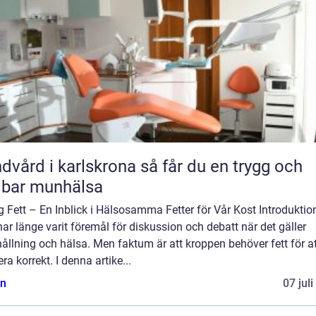
rd i karlskrona så får du en trygg och
lbar munhälsa
g Fett – En Inblick i Hälsosamma Fetter för Vår Kost Introduktio
har länge varit föremål för diskussion och debatt när det gäller
ållning och hälsa. Men faktum är att kroppen behöver fett för at
ra korrekt. I denna artike...
n
07 jul