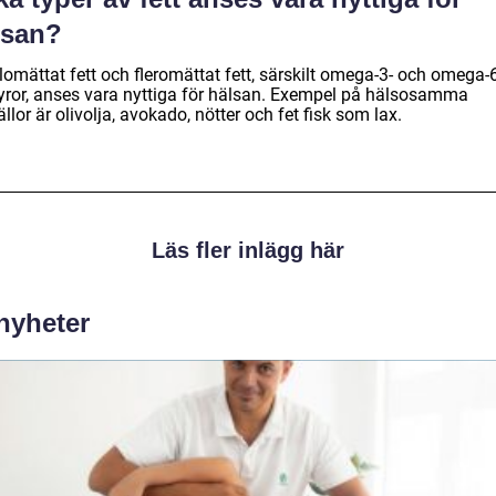
lsan?
omättat fett och fleromättat fett, särskilt omega-3- och omega-6
syror, anses vara nyttiga för hälsan. Exempel på hälsosamma
ällor är olivolja, avokado, nötter och fet fisk som lax.
Läs fler inlägg här
 nyheter