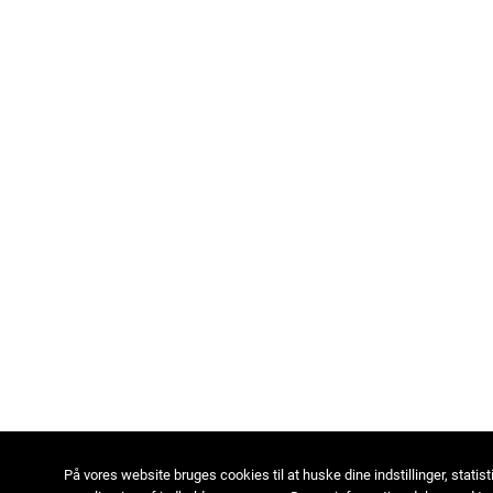
På vores website bruges cookies til at huske dine indstillinger, statist