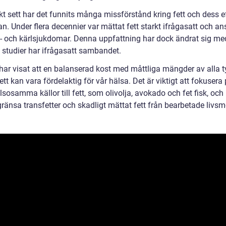
kt sett har det funnits många missförstånd kring fett och dess e
n. Under flera decennier var mättat fett starkt ifrågasatt och an
rt- och kärlsjukdomar. Denna uppfattning har dock ändrat sig me
 studier har ifrågasatt sambandet.
 har visat att en balanserad kost med måttliga mängder av alla t
fett kan vara fördelaktig för vår hälsa. Det är viktigt att fokusera 
lsosamma källor till fett, som olivolja, avokado och fet fisk, oc
gränsa transfetter och skadligt mättat fett från bearbetade livsm