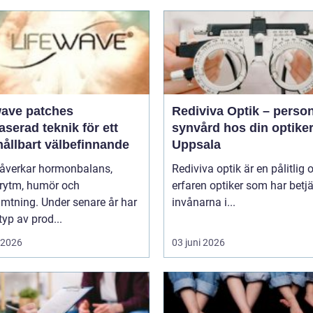
wave patches
Rediviva Optik – person
aserad teknik för ett
synvård hos din optiker
hållbart välbefinnande
Uppsala
påverkar hormonbalans,
Rediviva optik är en pålitlig 
rytm, humör och
erfaren optiker som har betj
mtning. Under senare år har
invånarna i...
typ av prod...
i 2026
03 juni 2026